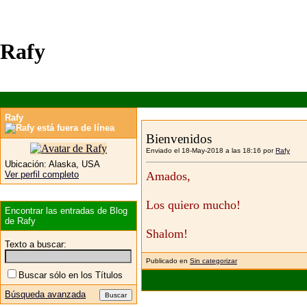
Rafy
Rafy
Bienvenidos
Enviado el 18-May-2018 a las 18:16 por
Rafy
Ubicación:
Alaska, USA
Ver perfil completo
Amados,
Los quiero mucho!
Encontrar las entradas de Blog
de Rafy
Shalom!
Texto a buscar:
Publicado en
Sin categorizar
Buscar sólo en los Títulos
Búsqueda avanzada