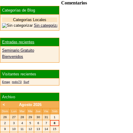
Comentarios
Categorías de Blog
Categorías Locales
Sin categorizar
Entradas recientes
Seminario Gratuito
Bienvenidos
Visitantes recientes
Emap
rodo73
Surf
Archivo
<
Agosto 2026
Dom
Lun
Mar
Mie
Jue
Vie
Sáb
26
27
28
29
30
31
1
2
3
4
5
6
7
8
9
10
11
12
13
14
15