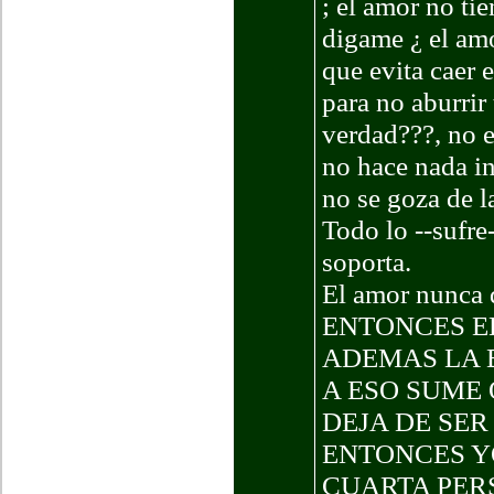
; el amor no ti
digame ¿ el amo
que evita caer 
para no aburrir
verdad???, no e
no hace nada in
no se goza de la
Todo lo --sufre-
soporta.
El amor nunca d
ENTONCES EL
ADEMAS LA B
A ESO SUME
DEJA DE SER ( 
ENTONCES Y
CUARTA PER