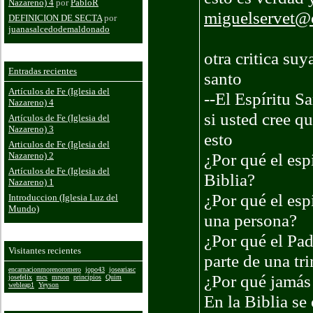
Nazareno) 4
por
PabloR
miguelservet@
DEFINICION DE SECTA
por
juanasalcedodemaldonado
otra critica suy
Entradas recientes
santo
Artículos de Fe (Iglesia del
--El Espíritu S
Nazareno) 4
si usted cree 
Artículos de Fe (Iglesia del
Nazareno) 3
esto
Articulos de Fe (Iglesia del
¿Por qué el esp
Nazareno) 2
Artículos de Fe (Iglesia del
Biblia?
Nazareno) 1
¿Por qué el esp
Introduccion (Iglesia Luz del
Mundo)
una persona?
¿Por qué el Pad
Visitantes recientes
parte de una tr
encarnacionmorenoromero
jopo43
joseariasc
¿Por qué jamás 
josefelix
mcs
mrson
principios
Quim
webleap1
Yeyson
En la Biblia se 