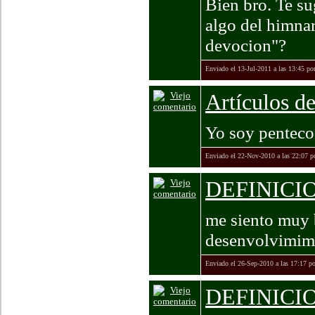
Bien bro. Te s
algo del himnar
devocion"?
Enviado el 13-Jul-2011 a las 13:45 po
Artículos de
Yo soy pentecos
Enviado el 22-Nov-2010 a las 22:07 
DEFINICI
me siento muy 
desenvolvimimi
Enviado el 26-Sep-2010 a las 17:17 p
DEFINICI