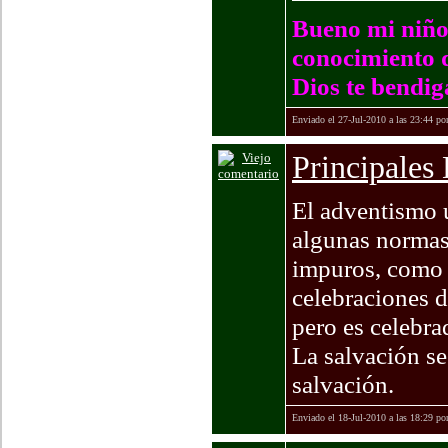
Bueno mi niño,
conocimiento q
Dios te bendig
Enviado el 27-Jul-2010 a las 23:44 po
Principales
El adventismo 
algunas normas
impuros, como e
celebraciones d
pero es celebrad
La salvación se 
salvación.
Enviado el 18-Jul-2010 a las 18:29 po