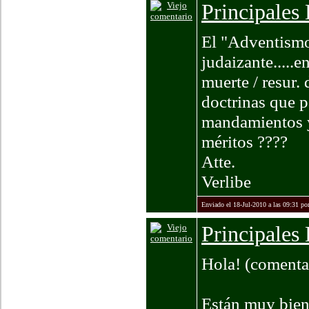
Principales
El "Adventismo
judaizante.....
muerte / resur.
doctrinas que p
mandamientos y t
méritos ????
Atte.
Verlibe
Enviado el 18-Jul-2010 a las 09:31 por
Principales
Hola! (comentar
Están muy bien 