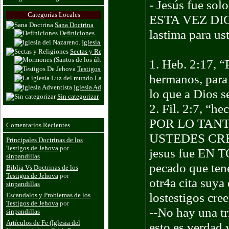
- Jesús fue sol
Categorías Locales
ESTA VEZ DI
Sana Doctrina
lastima para us
Definiciones
Iglesia del Nazareno.
Sectas y Religiones
Mormones (Santos de los últimos dias
1. Heb. 2:17, “
Testigos De Jehova
hermanos, para 
La iglesia Luz del mundo
Iglesia Adventista
lo que a Dios s
Sin categorizar
2. Fil. 2:7, “h
POR LO TAN
Comentarios Recientes
USTEDES CR
Principales Doctrinas de los
Testigos de Jehova
por
jesus fue EN T
sinpandillas
pecado que ten
Biblia Vs Doctrinas de los
Testigos de Jehova
por
otr4a cita suya 
sinpandillas
lostestigos cre
Escandalos y Problemas de los
Testigos de Jehova
por
--No hay una tr
sinpandillas
Artículos de Fe (Iglesia del
esto es verdad 