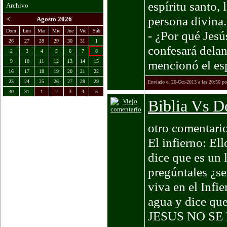
espíritu santo, 
Archivo
persona divina.
<
Agosto 2026
Dom
Lun
Mar
Mie
Jue
Vie
Sáb
- ¿Por qué Jesú
26
27
28
29
30
31
1
confesará delan
2
3
4
5
6
7
8
mencionó el esp
9
10
11
12
13
14
15
16
17
18
19
20
21
22
23
24
25
26
27
28
29
Enviado el 20-Oct-2013 a las 20:50 p
30
31
1
2
3
4
5
Biblia Vs Do
otro comentari
El infierno: Ell
dice que es un 
pregúntales ¿se
viva en el Infi
agua y dice que
JESUS NO S