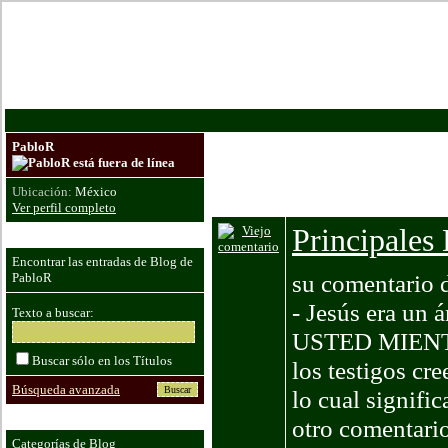
De
PabloR
Sean Bienvenidos a mi blog, trata de 
Espero que les sea de bendición leer 
Ubicación:
México
Dios los bendiga
Ver perfil completo
Principales 
Encontrar las entradas de Blog de
su comentario d
PabloR
- Jesús era un 
Texto a buscar:
USTED MIEN
Buscar sólo en los Títulos
los testigos cr
Búsqueda avanzada
lo cual signific
otro comentario
Categorías de Blog