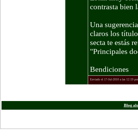
contrasta bien l
Una sugerencia
claros los títul
secta te estás r
"Principales do
Bendiciones
Enviado el 17-Jul-2010 a las 12:19 po
Todas las horas e
Blog al
Powered
Copyright ©20