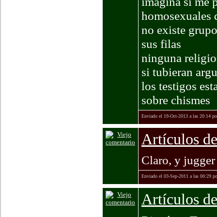
imagina si me p
homosexuales q
no existe grupo
sus filas
ninguna religio
si tubieran arg
los testigos es
sobre chismes
Enviado el 19-Oct-2013 a las 20:14 p
Artículos de
Claro, y jugger
Enviado el 03-Sep-2011 a las 00:29 p
Artículos de