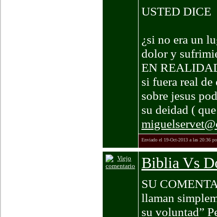
USTED DICE
¿si no era un l
dolor y sufrimi
EN REALIDAD
si fuera real d
sobre jesus po
su deidad ( que
miguelservet@
Enviado el 19-Oct-2013 a las 20:36 p
Biblia Vs Do
SU COMENTARIO 
llaman simpleme
su voluntad” Per