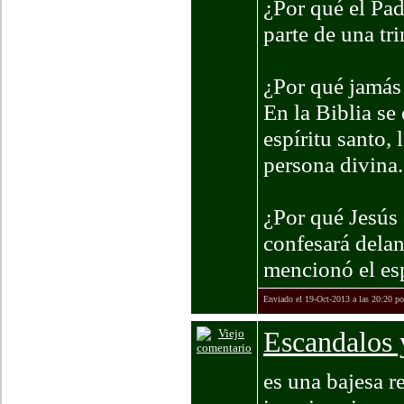
¿Por qué el Pad
parte de una tr
¿Por qué jamás 
En la Biblia se 
espíritu santo, 
persona divina.
¿Por qué Jesús 
confesará delan
mencionó el esp
Enviado el 19-Oct-2013 a las 20:20 p
Escandalos 
es una bajesa r