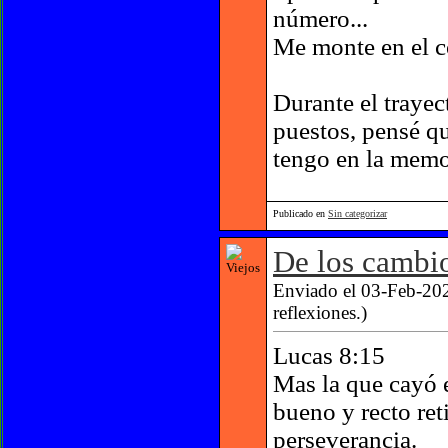
número...
Me monte en el co
Durante el trayec
puestos, pensé q
tengo en la memor
Publicado en
Sin categorizar
De los cambi
Enviado el 03-Feb-202
reflexiones.)
Lucas 8:15
Mas la que cayó e
bueno y recto ret
perseverancia.