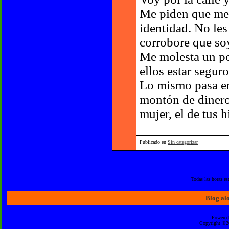
Me piden que me i
identidad. No les
corrobore que soy
Me molesta un po
ellos estar segur
Lo mismo pasa en
montón de dinero
mujer, el de tus hi
Publicado en
Sin categorizar
Todas las horas e
Blog al
Powered
Copyright ©20