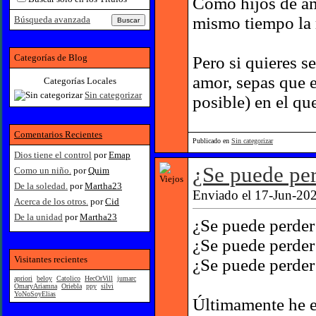
Como hijos de am
mismo tiempo la 
Búsqueda avanzada
Categorías de Blog
Pero si quieres se
amor, sepas que 
Categorías Locales
Sin categorizar
posible) en el qu
Comentarios Recientes
Publicado en
Sin categorizar
Dios tiene el control
por
Emap
¿Se puede per
Como un niño.
por
Quim
De la soledad.
por
Martha23
Enviado el 17-Jun-202
Acerca de los otros.
por
Cid
De la unidad
por
Martha23
¿Se puede perder
¿Se puede perder
Visitantes recientes
¿Se puede perder
apriori
beloy
Catolico
HecOrVill
jumarc
OmaryAriamna
Oriebla
ppy
silvi
YoNoSoyElias
Últimamente he e