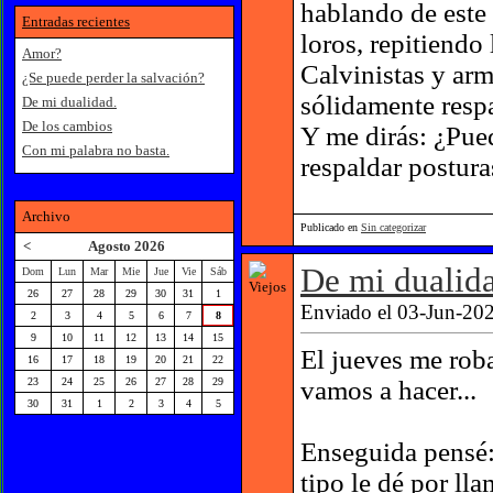
hablando de este
Entradas recientes
loros, repitiendo 
Amor?
Calvinistas y ar
¿Se puede perder la salvación?
sólidamente respa
De mi dualidad.
De los cambios
Y me dirás: ¿Pue
Con mi palabra no basta.
respaldar postura
Archivo
Publicado en
Sin categorizar
<
Agosto 2026
De mi dualid
Dom
Lun
Mar
Mie
Jue
Vie
Sáb
26
27
28
29
30
31
1
Enviado el 03-Jun-202
2
3
4
5
6
7
8
9
10
11
12
13
14
15
El jueves me roba
16
17
18
19
20
21
22
vamos a hacer...
23
24
25
26
27
28
29
30
31
1
2
3
4
5
Enseguida pensé: 
tipo le dé por ll