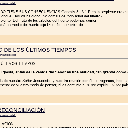
inmarcesible
IENE SUS CONSECUENCIAS Genesis 3 : 3:1 Pero la serpiente era astuta
 ¿Conque Dios os ha dicho: No comáis de todo árbol del huerto?
rpiente: Del fruto de los árboles del huerto podemos comer;
 está en medio del huerto dijo Dios: No comeréis de...
 DE LOS ÚLTIMOS TIEMPOS
inmarcesible
 ÚLTIMOS TIEMPOS
la iglesia, antes de la venida del Señor es una realidad, tan grande como
da de nuestro Señor Jesucristo, y nuestra reunión con él, os rogamos, herma
mente de vuestro modo de pensar, ni os conturbéis, ni por espíritu, ni por pala
 RECONCILIACIÓN
inmarcesible
LIACION