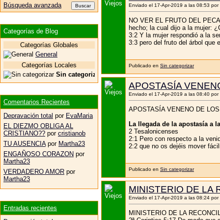
Búsqueda avanzada
Enviado el 17-Apr-2019 a las 08:53 por
NO VER EL FRUTO DEL PECADO T
hecho; la cual dijo a la mujer:
Categorías de Blog
3:2 Y la mujer respondió a la se
3:3 pero del fruto del árbol que
Categorías Globales
General
Categorías Locales
Publicado en
Sin categorizar
Sin categorizar
APOSTASÍA VENENO
Enviado el 17-Apr-2019 a las 08:40 por
Comentarios Recientes
APOSTASÍA VENENO DE LOS
Depravación total
por
EvaMaria
La llegada de la apostasía a 
EL DIEZMO OBLIGA AL
2 Tesalonicenses
CRISTIANO??
por
cristianob
2:1 Pero con respecto a la veni
TU AUSENCIA
por
Martha23
2:2 que no os dejéis mover fácil
ENGAÑOSO CORAZON
por
Martha23
Publicado en
Sin categorizar
VERDADERO AMOR
por
Martha23
MINISTERIO DE LA
Enviado el 17-Apr-2019 a las 08:24 por
Entradas recientes
MINISTERIO DE LA RECONCI