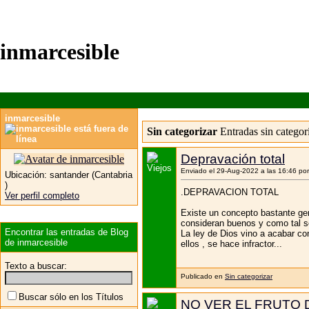
inmarcesible
inmarcesible
Sin categorizar
Entradas sin categor
Depravación total
Enviado el 29-Aug-2022 a las 16:46 po
Ubicación:
santander (Cantabria
)
.DEPRAVACION TOTAL
Ver perfil completo
Existe un concepto bastante gen
consideran buenos y como tal se
Encontrar las entradas de Blog
La ley de Dios vino a acabar c
de inmarcesible
ellos , se hace infractor...
Texto a buscar:
Publicado en
Sin categorizar
Buscar sólo en los Títulos
NO VER EL FRUTO