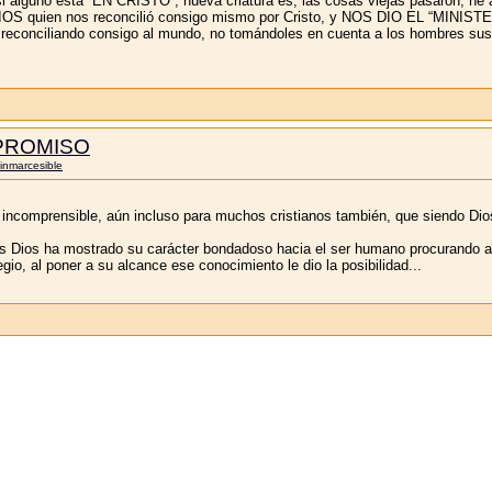
si alguno está “EN CRISTO”, nueva criatura es; las cosas viejas pasaron; he
 DIOS quien nos reconcilió consigo mismo por Cristo, y NOS DIO EL “MIN
sto reconciliando consigo al mundo, no tomándoles en cuenta a los hom
PROMISO
inmarcesible
 incomprensible, aún incluso para muchos cristianos también, que siendo Dios
os Dios ha mostrado su carácter bondadoso hacia el ser humano procurando ay
egio, al poner a su alcance ese conocimiento le dio la posibilidad...