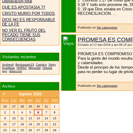
2ª Corintios 5:17 De modo que 
Depravación total
5:18 Y todo esto proviene de,
QUE ES APOSTASIA ??
5: 19 que Dios estaba en Cri
RECONCILIACION. ...
CRISTO MURIO POR TODOS
DIOS NO ES RESPONSABLE
DE LA FE
Publicado en
Sin categorizar
NO VER EL FRUTO DEL
PECADO TIENE SUS
PROMESA ES COM
CONSECUENCIAS
Enviado el 17-Apr-2019 a las 08:15 por
PROMESA ES COMPROMISO
Visitantes recientes
Para la gente del mundo resulta
y calamidades.
AndresA
Benbasath23
Catolico
Deby
Desde el principio de los tiemp
EvaMaria
HURSZ
Miguelalt
Oriebla
para no perder su lugar de privil
ppy
yblancom
Archivo
Publicado en
Sin categorizar
<
Agosto 2026
Dom
Lun
Mar
Mie
Jue
Vie
Sáb
26
27
28
29
30
31
1
2
3
4
5
6
7
8
9
10
11
12
13
14
15
16
17
18
19
20
21
22
23
24
25
26
27
28
29