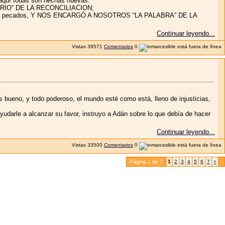
 aquí todas son hechas nuevas.
ISTERIO” DE LA RECONCILIACION;
bres sus pecados, Y NOS ENCARGÓ A NOSOTROS “LA PALABRA” DE LA
Continuar leyendo...
Vistas
39571
Comentarios
0
 bueno, y todo poderoso, el mundo esté como está, lleno de injusticias,
udarle a alcanzar su favor, instruyo a Adán sobre lo que debía de hacer
Continuar leyendo...
Vistas
33500
Comentarios
0
Página 1 de 7
1
2
3
4
5
6
7
>