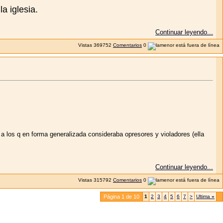
a iglesia.
Continuar leyendo...
Vistas
369752
Comentarios
0
a los q en forma generalizada consideraba opresores y violadores (ella
Continuar leyendo...
Vistas
315792
Comentarios
0
Página 1 de 10
1
2
3
4
5
6
7
>
Ultima
»