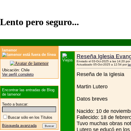
Lento pero seguro...
lamenor
Reseña Iglesia Evang
Enviado el 03-Oct-2025 a las 14:20 por
Actualizado 05-Oct-2025 a 12:54 por
la
Ubicación:
Chile
Reseña de la Iglesia
Ver perfil completo
Martin Lutero
Encontrar las entradas de Blog
de lamenor
Datos breves
Texto a buscar:
Nacido: 10 de noviembr
Fallecido: 18 de febrer
Buscar sólo en los Títulos
Tuvo muchas obras nota
Búsqueda avanzada
Lutero se educó en los 