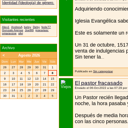
Identidad (Ideología) de género.
Adquiriendo conocimient
Visitantes recientes
Iglesia Evangélica sabe
Alex1
AndresA
beloy
Deby
fede77
Gonzalo Arenas
Joel99
joseariasc
Este es solamente un r
omaravzoe
silvi
Un 31 de octubre, 1517,
Archivo
venta de indulgencias p
<
Agosto 2026
Sin tener la
...
Dom
Lun
Mar
Mie
Jue
Vie
Sáb
26
27
28
29
30
31
1
Publicado en
Sin categorizar
2
3
4
5
6
7
8
9
10
11
12
13
14
15
El pastor fracasado
16
17
18
19
20
21
22
Enviado el 06-Oct-2022 a las 07:29 por
23
24
25
26
27
28
29
30
31
1
2
3
4
5
Un Pastor recién llega
noche, la hora pasaba y
Después de media hora 
con las cinco personas