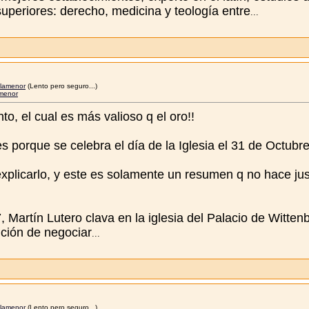
uperiores: derecho, medicina y teología entre
...
lamenor
(Lento pero seguro...)
menor
o, el cual es más valioso q el oro!!
s porque se celebra el día de la Iglesia el 31 de Octubre
plicarlo, y este es solamente un resumen q no hace just
 Martín Lutero clava en la iglesia del Palacio de Witten
nción de negociar
...
lamenor
(Lento pero seguro...)