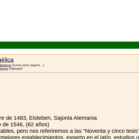
élica
lamenor
(Lento pero seguro...)
menor
(Agregar)
e de 1483, Eisleben, Sajonia Alemania
o de 1546, (62 años)
bles, pero nos referiremos a las “Noventa y cinco tesis
mejores establecimientos, experto en el latín, estudios un