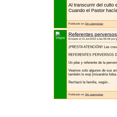
Al transcurrir del culto
Cuando el Pastor hacía 
Publicado en
Sin categorizar
Referentes perversos 
Enviado el 11-Jul-2022 a las 06:46 por
¡PRESTA ATENCIÓN!! Las cosa
REFERENTES PERVERSOS DE 
Un pilar y referente de la perve
Veamos solo algunos de sus ante
también lo era) (misandría fobia
Rechazó la familia, según...
Publicado en
Sin categorizar