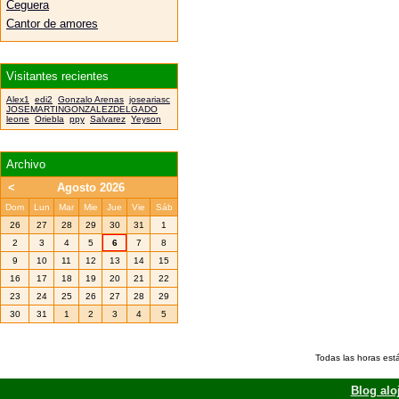
Ceguera
Cantor de amores
Visitantes recientes
Alex1
edi2
Gonzalo Arenas
joseariasc
JOSEMARTINGONZALEZDELGADO
leone
Oriebla
ppy
Salvarez
Yeyson
Archivo
<
Agosto 2026
Dom
Lun
Mar
Mie
Jue
Vie
Sáb
26
27
28
29
30
31
1
2
3
4
5
6
7
8
9
10
11
12
13
14
15
16
17
18
19
20
21
22
23
24
25
26
27
28
29
30
31
1
2
3
4
5
Todas las horas est
Blog alo