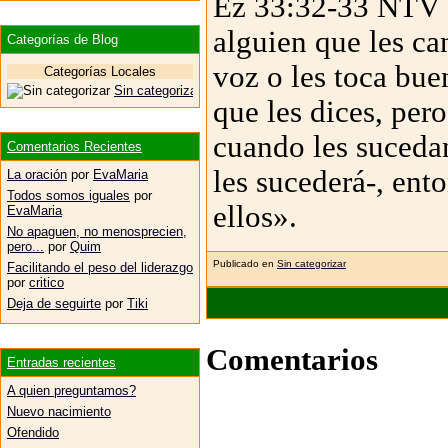
Ez 33:32-33 NTV 3
alguien que les c
Categorías de Blog
voz o les toca bu
Categorías Locales
Sin categorizar
que les dices, per
cuando les sucedan
Comentarios Recientes
les sucederá-, ent
La oración
por
EvaMaria
Todos somos iguales
por
ellos».
EvaMaria
No apaguen, no menosprecien,
pero...
por
Quim
Publicado en
Sin categorizar
Facilitando el peso del liderazgo
por
critico
Deja de seguirte
por
Tiki
Comentarios
Entradas recientes
A quien preguntamos?
Nuevo nacimiento
Ofendido