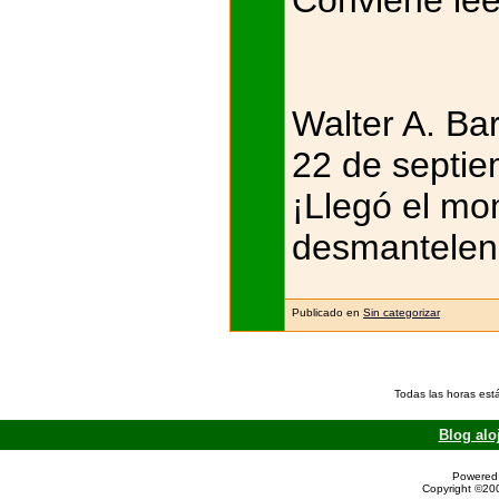
Conviene lee
Walter A. Ba
22 de septie
¡Llegó el mo
desmantelen 
Publicado en
Sin categorizar
Todas las horas est
Blog alo
Powered 
Copyright ©200