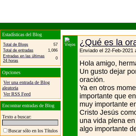
Estadísticas del Blog
¿Qué es la or
Total de Blogs
57
Enviado el 22-Feb-2021 
Total de entradas
1,086
Entradas en las últimas
0
24 horas
Hola amigo, herma
Un gusto dejar po
Opciones
oración.
Ver una entrada de Blog
Ya en otros momen
aleatoria
Ver RSS Feed
importante que en
muy importante en
Encontrar entradas de Blog
Cristo Jesús como
Texto a buscar:
una vida plena en
algo importante d
Buscar sólo en los Títulos