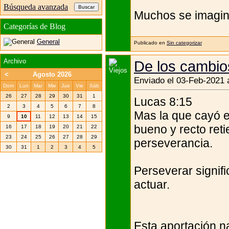
Búsqueda avanzada
Muchos se imagin
Categorías de Blog
General
Publicado en
Sin categorizar
Archivo
De los cambio
<
Agosto 2026
Enviado el 03-Feb-2021 
Dom
Lun
Mar
Mie
Jue
Vie
Sáb
26
27
28
29
30
31
1
Lucas 8:15
2
3
4
5
6
7
8
Mas la que cayó e
9
10
11
12
13
14
15
bueno y recto reti
16
17
18
19
20
21
22
23
24
25
26
27
28
29
perseverancia.
30
31
1
2
3
4
5
Perseverar signif
actuar.
Esta aportación 