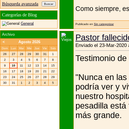
Búsqueda avanzada
Como siempre, es e
Categorías de Blog
General
Publicado en
Sin categorizar
Archivo
Pastor falleci
<
Agosto 2026
Enviado el 23-Mar-2020 
Dom
Lun
Mar
Mie
Jue
Vie
Sáb
26
27
28
29
30
31
1
Testimonio de 
2
3
4
5
6
7
8
9
10
11
12
13
14
15
16
17
18
19
20
21
22
"Nunca en las
23
24
25
26
27
28
29
30
31
1
2
3
4
5
podría ver y v
nuestro hospi
pesadilla está
más grande.