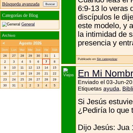
Búsqueda avanzada
6:9-13 lo veras 
discípulos le di
Categorías de Blog
este modelo, y 
General
la intimidad de 
Archivo
presencia y entra
<
Agosto 2026
Dom
Lun
Mar
Mie
Jue
Vie
Sáb
26
27
28
29
30
31
1
Publicado en
Sin categorizar
2
3
4
5
6
7
8
9
10
11
12
13
14
15
En Mi Nomb
16
17
18
19
20
21
22
23
24
25
26
27
28
29
Enviado el 03-Jun-20
30
31
1
2
3
4
5
Etiquetas
ayuda
,
Bibl
Si Jesús estuvie
¿Pediría lo que 
Dijo Jesús: Jua