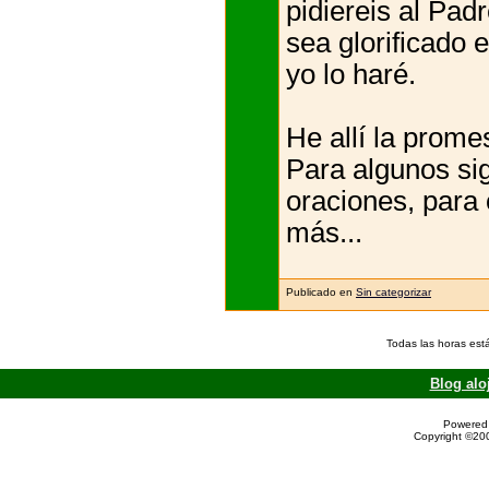
pidiereis al Pad
sea glorificado e
yo lo haré.
He allí la prome
Para algunos sig
oraciones, para 
más...
Publicado en
Sin categorizar
Todas las horas est
Blog alo
Powered 
Copyright ©200