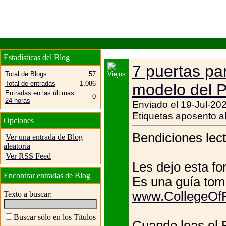
Estadísticas del Blog
7 puertas par
Total de Blogs
57
Total de entradas
1,086
modelo del 
Entradas en las últimas
0
24 horas
Enviado el 19-Jul-20
Etiquetas
aposento al
Opciones
Bendiciones lect
Ver una entrada de Blog
aleatoria
Ver RSS Feed
Les dejo esta fo
Encontrar entradas de Blog
Es una guía tom
www.CollegeOfP
Texto a buscar:
Buscar sólo en los Títulos
Cuando leas el 