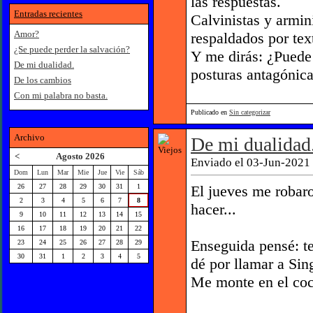
las respuestas.
Entradas recientes
Calvinistas y armi
Amor?
respaldados por tex
¿Se puede perder la salvación?
Y me dirás: ¿Puede 
De mi dualidad.
posturas antagónica
De los cambios
Con mi palabra no basta.
Publicado en
Sin categorizar
Archivo
De mi dualidad
<
Agosto 2026
Enviado el 03-Jun-2021 
Dom
Lun
Mar
Mie
Jue
Vie
Sáb
El jueves me robaro
26
27
28
29
30
31
1
2
3
4
5
6
7
8
hacer...
9
10
11
12
13
14
15
16
17
18
19
20
21
22
Enseguida pensé: te
23
24
25
26
27
28
29
30
31
1
2
3
4
5
dé por llamar a Sin
Me monte en el coch