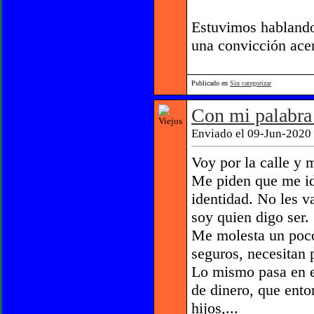
Estuvimos hablando
una convicción acer
Publicado en
Sin categorizar
Con mi palabra 
Enviado el 09-Jun-2020 
Voy por la calle y 
Me piden que me ide
identidad. No les v
soy quien digo ser.
Me molesta un poco
seguros, necesitan 
Lo mismo pasa en e
de dinero, que ento
hijos,...