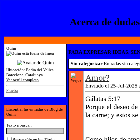
Acerca de dudas,
Quim
PARA EXPRESAR IDEAS, SEN
Sin categorizar
Entradas sin categ
Ubicación:
Badia del Valles.
Barcelona, Catalunya.
Amor?
Ver perfil completo
Enviado el 25-Jul-2025 
Prueba
Gálatas 5:17
Porque el deseo de l
Encontrar las entradas de Blog de
la carne; y estos se
Quim
Texto a buscar:
Como hijos de amor
Buscar sólo en los Títulos