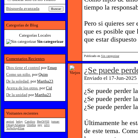
tiempo la responsab
Búsqueda avanzada
Pero si quieres ser 
Categorías de Blog
que es posible que 
Categorías Locales
que estar dispuesto 
Sin categorizar
Publicado en
Sin categorizar
Comentarios Recientes
Dios tiene el control
por
Emap
¿Se puede perde
Como un niño.
por
Quim
Enviado el 17-Jun-2025 
De la soledad.
por
Martha23
Acerca de los otros.
por
Cid
¿Se puede perder la
De la unidad
por
Martha23
¿Se puede perder la
¿Se puede perder la
Visitantes recientes
Últimamente he est
apriori
beloy
Catolico
HecOrVill
jumarc
OmaryAriamna
Oriebla
ppy
silvi
YoNoSoyElias
de este tema. Como 