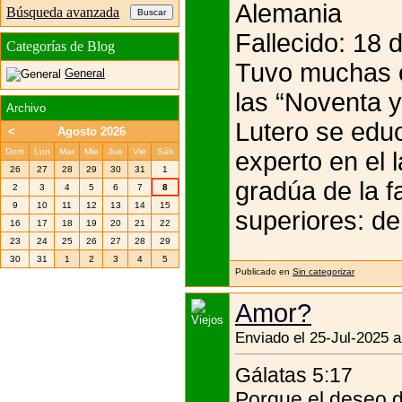
Alemania
Búsqueda avanzada
Fallecido: 18 
Categorías de Blog
Tuvo muchas o
General
las “Noventa y
Archivo
Lutero se educ
<
Agosto 2026
Dom
Lun
Mar
Mie
Jue
Vie
Sáb
experto en el l
26
27
28
29
30
31
1
gradúa de la f
2
3
4
5
6
7
8
9
10
11
12
13
14
15
superiores: de
16
17
18
19
20
21
22
23
24
25
26
27
28
29
30
31
1
2
3
4
5
Publicado en
Sin categorizar
Amor?
Enviado el 25-Jul-2025 a
Gálatas 5:17
Porque el deseo de