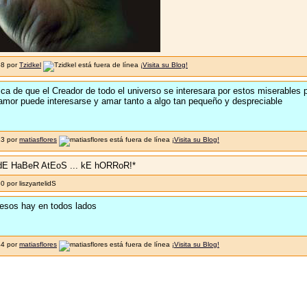
58 por
Tzidkel
¡Visita su Blog!
ica de que el Creador de todo el universo se interesara por estos miserables 
amor puede interesarse y amar tanto a algo tan pequeño y despreciable
13 por
matiasflores
¡Visita su Blog!
E HaBeR AtEoS ... kE hORRoR!*
 por liszyartelidS
 esos hay en todos lados
44 por
matiasflores
¡Visita su Blog!