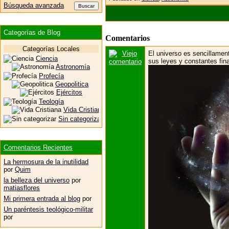
Búsqueda avanzada
Categorías de Blog
Comentarios
Categorías Locales
El universo es sencillamen
Ciencia
sus leyes y constantes fin
Astronomía
Profecía
Geopolitica
Ejércitos
Teología
Vida Cristiana
Sin categorizar
Comentarios Recientes
La hermosura de la inutilidad
por
Quim
la belleza del universo
por
matiasflores
Mi primera entrada al blog
por
Un paréntesis teológico-militar
por