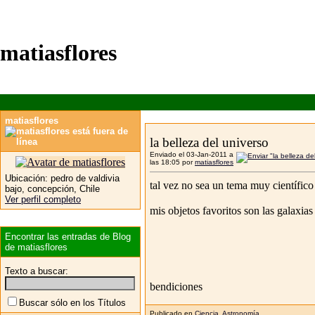
matiasflores
matiasflores
la belleza del universo
Enviado el 03-Jan-2011 a
las 18:05 por
matiasflores
Ubicación:
pedro de valdivia
tal vez no sea un tema muy científic
bajo, concepción, Chile
Ver perfil completo
mis objetos favoritos son las galaxias
Encontrar las entradas de Blog
de matiasflores
Texto a buscar:
bendiciones
Buscar sólo en los Títulos
Publicado en
Ciencia
,
Astronomía