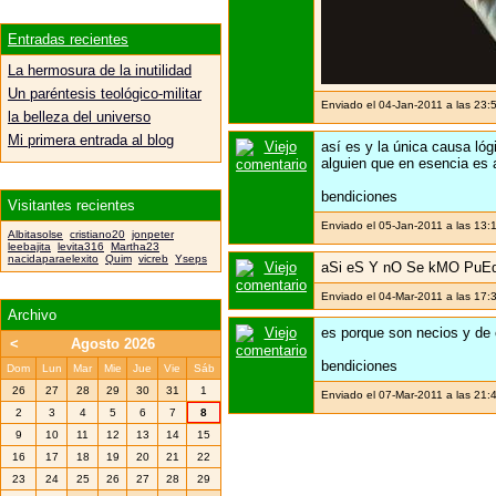
Entradas recientes
La hermosura de la inutilidad
Un paréntesis teológico-militar
Enviado el 04-Jan-2011 a las 23:
la belleza del universo
Mi primera entrada al blog
así es y la única causa lóg
alguien que en esencia es 
bendiciones
Visitantes recientes
Enviado el 05-Jan-2011 a las 13:
Albitasolse
cristiano20
jonpeter
leebajita
levita316
Martha23
nacidaparaelexito
Quim
vicreb
Yseps
aSi eS Y nO Se kMO PuEd
Enviado el 04-Mar-2011 a las 17:30
Archivo
es porque son necios y de
<
Agosto 2026
bendiciones
Dom
Lun
Mar
Mie
Jue
Vie
Sáb
26
27
28
29
30
31
1
Enviado el 07-Mar-2011 a las 21:
2
3
4
5
6
7
8
9
10
11
12
13
14
15
16
17
18
19
20
21
22
23
24
25
26
27
28
29