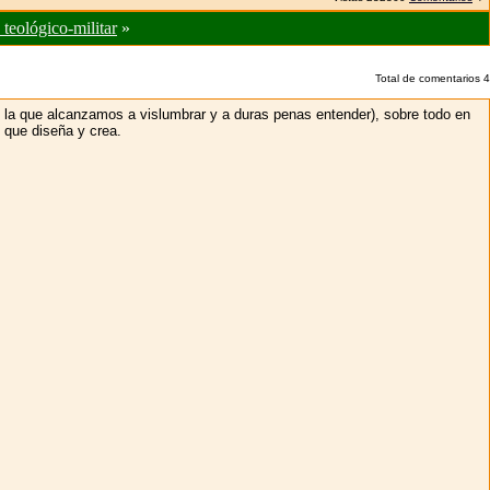
 teológico-militar
»
Total de comentarios
4
o la que alcanzamos a vislumbrar y a duras penas entender), sobre todo en
 que diseña y crea.