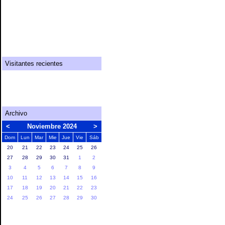
Persecuciones
Consejo para las mujeres
Les quiero presentar a todos mi
libro
Visitantes recientes
AnaViva
AngeloFlores
Ariana52
edwardP
elcentroislamico
Martha23
OTONIEL31
Quim
takal
zacaiy2k
Archivo
<
Noviembre 2024
>
Dom
Lun
Mar
Mie
Jue
Vie
Sáb
20
21
22
23
24
25
26
27
28
29
30
31
1
2
3
4
5
6
7
8
9
10
11
12
13
14
15
16
17
18
19
20
21
22
23
24
25
26
27
28
29
30
Todas las horas est