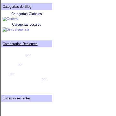
Categorías de Blog
Categorías Globales
General
Categorías Locales
Sin categorizar
Comentarios Recientes
Origen de los Gitanos y
Persecuciones
por
EliShama
Revista de la escuela dominical
de la Paz
por
EliShama
Les quiero presentar a todos mi
libro
por
EliShama
Consejo para las mujeres
por
EliShama
Entradas recientes
Revista de la escuela dominical
de la Paz
Origen de los Gitanos y