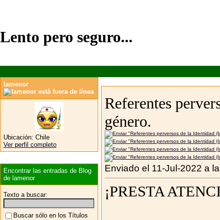
Lento pero seguro...
lamenor
Referentes pervers
género.
Ubicación:
Chile
Ver perfil completo
Enviado el 11-Jul-2022 a l
Encontrar las entradas de Blog
de lamenor
¡PRESTA ATENCIÓN
Texto a buscar:
Buscar sólo en los Títulos