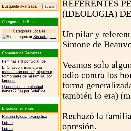
REFERENTES PE
Búsqueda avanzada
(IDEOLOGIA) DE
Categorías de Blog
Categorías Locales
Un pilar y referen
Sin categorizar
Simone de Beauvo
Comentarios Recientes
Feminazis!!!
por
SolaFide
Veamos solo algun
El Chascón, más q una
mascota un partner, alguien q
odio contra los ho
formó parte de mi familia.
por
lamenor
forma generalizada
Q coeficiente intelectual
tienes?? (je)
por
SolaFide
también lo era) (m
Entradas recientes
Rechazó la familia
Reseña Iglesia Evangélica
Lutero
opresión.
Lutero