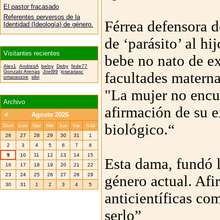
El pastor fracasado
Referentes perversos de la
Férrea defensora 
Identidad (Ideología) de género.
de ‘parásito’ al hi
Visitantes recientes
bebe no nato de ex
Alex1
AndresA
beloy
Deby
fede77
Gonzalo Arenas
Joel99
joseariasc
facultades matern
omaravzoe
silvi
"La mujer no encue
Archivo
afirmación de su e
<
Agosto 2026
biológico.“
Dom
Lun
Mar
Mie
Jue
Vie
Sáb
26
27
28
29
30
31
1
2
3
4
5
6
7
8
9
10
11
12
13
14
15
Esta dama, fundó l
16
17
18
19
20
21
22
23
24
25
26
27
28
29
género actual. Afi
30
31
1
2
3
4
5
anticientíficas co
serlo”