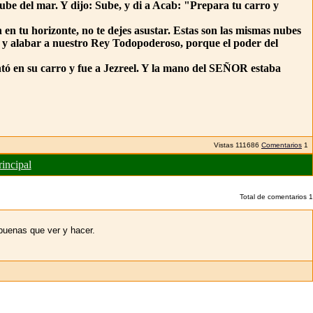
be del mar. Y dijo: Sube, y di a Acab: "Prepara tu carro y
en tu horizonte, no te dejes asustar. Estas son las mismas nubes
uya y alabar a nuestro Rey Todopoderoso, porque el poder del
ontó en su carro y fue a Jezreel. Y la mano del SEÑOR estaba
Vistas
111686
Comentarios
1
rincipal
Total de comentarios
1
buenas que ver y hacer.