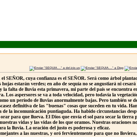
 el SEÑOR, cuya confianza es el SEÑOR. Será como árbol plantado j
s hojas estarán verdes; en año de sequía no se angustiará ni cesará
y la falta de lluvia esta primavera, mi parte del país se encuent
ra. Los aspersores se va a toda velocidad, pero todavía la vegetaci
omo un período de lluvias anormalmente bajas. Pero también se def
casez definitiva de las "buenas" cosas que suceden en tu vida. Ha
ta de la incomunicación puntiaguda. Ha habido circunstancias despu
orar para que llueva. El Dios que envía el sol para secar la tierr
n nuestras vidas y las vidas de los que oramos. Nuestras oraciones
 la lluvia. La oración del justo es poderosa y eficaz.
ejantes a las nuestras, y oró fervientemente para que no lloviera, y