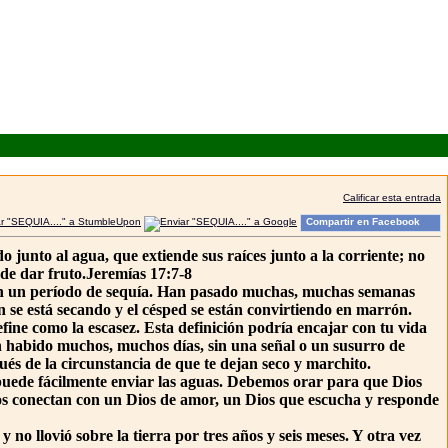
Calificar esta entrada
Compartir en Facebook
unto al agua, que extiende sus raíces junto a la corriente; no
 de dar fruto.Jeremías 17:7-8
ra en un período de sequía. Han pasado muchas, muchas semanas
ón se está secando y el césped se están convirtiendo en marrón.
ine como la escasez. Esta definición podría encajar con tu vida
n habido muchos, muchos días, sin una señal o un susurro de
és de la circunstancia de que te dejan seco y marchito.
a puede fácilmente enviar las aguas. Debemos orar para que Dios
 nos conectan con un Dios de amor, un Dios que escucha y responde
 no llovió sobre la tierra por tres años y seis meses. Y otra vez