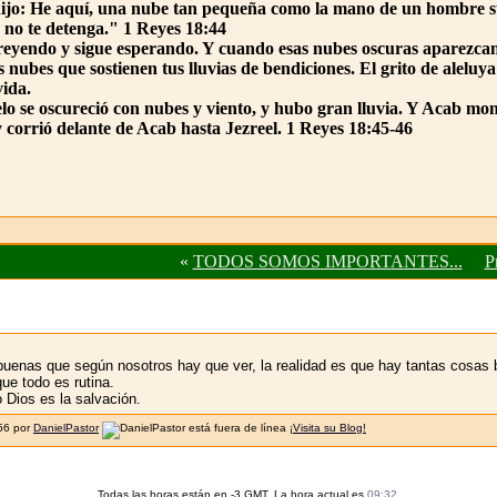
 dijo: He aquí, una nube tan pequeña como la mano de un hombre su
a no te detenga." 1 Reyes 18:44
creyendo y sigue esperando. Y cuando esas nubes oscuras aparezcan 
s nubes que sostienen tus lluvias de bendiciones. El grito de alel
vida.
ielo se oscureció con nubes y viento, y hubo gran lluvia. Y Acab m
 y corrió delante de Acab hasta Jezreel. 1 Reyes 18:45-46
«
TODOS SOMOS IMPORTANTES...
P
uenas que según nosotros hay que ver, la realidad es que hay tantas cosas 
ue todo es rutina.
 Dios es la salvación.
:56 por
DanielPastor
¡Visita su Blog!
Todas las horas están en -3 GMT. La hora actual es
09:32
.