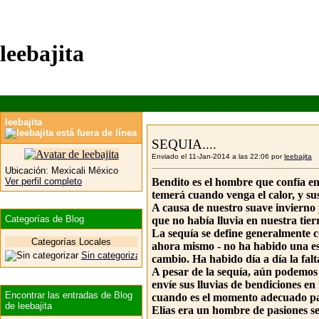
leebajita
leebajita
SEQUIA....
Enviado el 11-Jan-2014 a las 22:06 por
leebajita
Ubicación:
Mexicali México
Ver perfil completo
Bendito es el hombre que confía en
temerá cuando venga el calor, y su
A causa de nuestro suave invierno 
Categorías de Blog
que no había lluvia en nuestra tier
La sequía se define generalmente c
Categorías Locales
ahora mismo - no ha habido una es
Sin categorizar
cambio. Ha habido día a día la fal
A pesar de la sequía, aún podemos 
envíe sus lluvias de bendiciones e
Encontrar las entradas de Blog
cuando es el momento adecuado para
de leebajita
Elías era un hombre de pasiones sem