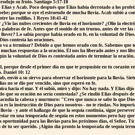
a produjo su fruto. Santiago 5:17-18
e Elías y Acab. Poco después que Elías había derrotado a los profe
bebe; porque se oye el estruendo de mucha lluvia. Acab subió a come
ntre las rodillas. 1 Reyes 18:41-42
? ¿Vio las nubes crecientes de lluvia en el horizonte? ¿Olio la elect
 palabras de fe. Antes que el sonido de un trueno, antes de ver las 
llover? Lo sabía porque había orado en fe, en la voluntad de Dios.
ios contesta las oraciones.
 va a terminar? Debido a que hemos orado con fe. Sabemos que nu
de muchas respuestas a la oración. Él nos ha liberado antes y nos l
ún la voluntad de Dios es contestada antes de terminar la oración
, porque desde el primer día en que te propusiste en tu corazón en
. Daniel 10: 12
 envió a su siervo para observar el horizonte para la lluvia. Siete v
ías no se dio por vencido, sino que esperó en fe.
ira hacia el mar. Y él subió, miró y dijo: No hay nada. Y Elías dijo
o que su oración no sería contestada? ¿Se rindió Elías después de
 sacudía la cabeza y murmuro: "Creo que nunca se sabe lo que Dios
ta es la instrucción de Dios para nosotros - no te rindas. No importa
 lluvia - y ante el hallazgo de que la sequía continúa, sigue persev
estar en una temporada de sequía en estos momentos pero hay que 
a oportunidad para las lluvias para los próximos días, el Señor, Tú 
n de tu ser querido. ¡Algún día pronto la temporada de sequía ter