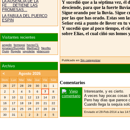
LA AUSENCIA DE LA
Y sucedió que a la séptima vez, él
FE.....DETIENE LAS
desciende, para que la fuerte lluvi
PROMESAS...
Sigue orando por la lluvia. Sigue 
LA FABULA DEL PUERCO
por las que has orado. Estas son la
ESPIN
Señor está a punto de llover en tu 
Y sucedió que al poco tiempo, el c
sobre Elías, el cual ciñó sus lomos
Visitantes recientes
angelin
fermopsi
hector71
jonatan26ungido
Martha23
Neofito
Quim
Rogelio
vayolette
yblancom
Publicado en
Sin categorizar
Archivo
<
Agosto 2026
Dom
Lun
Mar
Mie
Jue
Vie
Sáb
Comentarios
26
27
28
29
30
31
1
Interesante, y es cierto.
2
3
4
5
6
7
8
A veces hay pocas cosas b
9
10
11
12
13
14
15
Pero hay días que parece q
16
17
18
19
20
21
22
Cuando llega la sequía solo
23
24
25
26
27
28
29
Enviado el 28-Feb-2014 a las 14
30
31
1
2
3
4
5