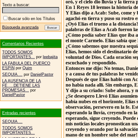
oró, y el cielo dio lluvia y la tierr
Texto a buscar:
En 1 Reyes 18 leemos la historia d
Y Elías dijo a Acab: Sube, come y 
agachó en tierra y puso su rostro e
Buscar sólo en los Títulos
¿Oyó Elías el trueno a la distancia
Búsqueda avanzada
palabras de Elías a Acab fueron las
¿Cómo podía saber Elías que iba a 
el monte Carmelo. Elías sabía que D
Comentarios Recientes
¿Cómo sabemos que nuestra sequía
Elías, hemos sido el destinatario 
TODOS SOMOS
IMPORTANTES...
por
leebajita
voluntad de Dios. Cada oración seg
escuchado y respondido.
LA FABULA DEL PUERCO
ESPIN
por
Quim
Entonces me dijo: No temas, Daniel
y a causa de tus palabras he venido
SEQUIA....
por
DanielPastor
Después de que Elías habló con Acab,
LA AUSENCIA DE LA
no había nada allí. Sin embargo, El
FE.....DETIENE LAS
PROMESAS...
por
Y dijo a su criado: Sube ahora, y m
DanielPastor
¿Se desespero Llevó Elías asumiend
había nubes en el horizonte, Elías
observación, persevero en la fe. Es
esperando la lluvia, creyendo en la
Entradas recientes
esperando, sigue creyendo. Puede 
SEQUIA....
mis noticias locales pronostican un
TODOS SOMOS
creyendo y orando por la salvació
IMPORTANTES...
mano de un hombre sube del mar!