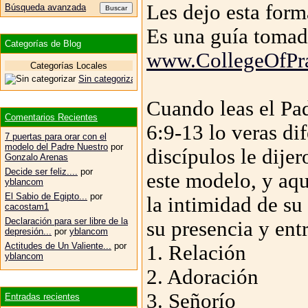
Les dejo esta forma
Búsqueda avanzada
Es una guía tomad
Categorías de Blog
www.CollegeOfPra
Categorías Locales
Sin categorizar
Cuando leas el Pa
Comentarios Recientes
6:9-13 lo veras di
7 puertas para orar con el
modelo del Padre Nuestro
por
discípulos le dijer
Gonzalo Arenas
Decide ser feliz....
por
este modelo, y aq
yblancom
El Sabio de Egipto...
por
la intimidad de su
cacostam1
Declaración para ser libre de la
su presencia y ent
depresión...
por
yblancom
Actitudes de Un Valiente...
por
1. Relación
yblancom
2. Adoración
3. Señorío
Entradas recientes