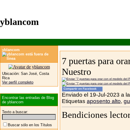
yblancom
yblancom
7 puertas para ora
Nuestro
Ubicación:
San José, Costa
Rica
Ver perfil completo
Compartir en Facebook
Enviado el 19-Jul-2023 a l
Encontrar las entradas de Blog
Etiquetas
aposento alto
,
gu
de yblancom
Texto a buscar:
Bendiciones lector
Buscar sólo en los Títulos