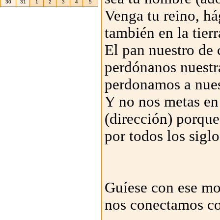
30
31
1
2
3
4
5
Venga tu reino, há
también en la tierr
El pan nuestro de 
perdónanos nuestr
perdonamos a nues
Y no nos metas en 
(dirección) porque 
por todos los siglo
Guíese con ese mo
nos conectamos co