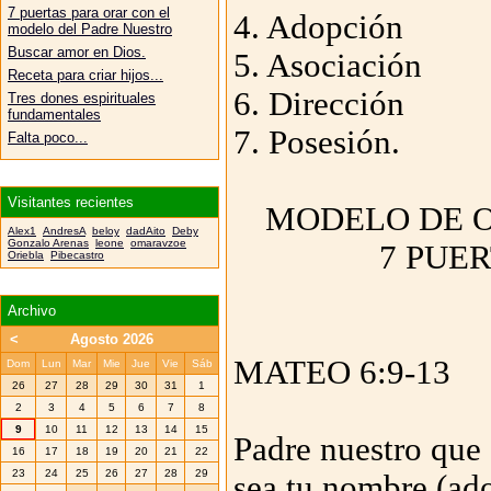
7 puertas para orar con el
4. Adopción
modelo del Padre Nuestro
Buscar amor en Dios.
5. Asociación
Receta para criar hijos...
6. Dirección
Tres dones espirituales
fundamentales
7. Posesión.
Falta poco...
Visitantes recientes
MODELO DE O
Alex1
AndresA
beloy
dadAito
Deby
Gonzalo Arenas
leone
omaravzoe
7 PUE
Oriebla
Pibecastro
Archivo
<
Agosto 2026
MATEO 6:9-13
Dom
Lun
Mar
Mie
Jue
Vie
Sáb
26
27
28
29
30
31
1
2
3
4
5
6
7
8
9
10
11
12
13
14
15
Padre nuestro que e
16
17
18
19
20
21
22
23
24
25
26
27
28
29
sea tu nombre (ado