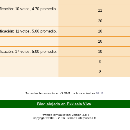
21
20
10
10
10
9
8
Todas las horas están en -3 GMT. La hora actual es
09:11
.
Blog alojado en Ekklesia Viva
Powered by vBulletin® Version 3.8.7
Copyright ©2000 - 2026, Jelsoft Enterprises Ltd.