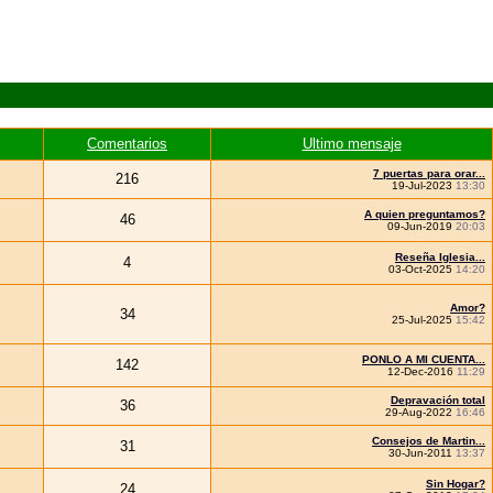
Comentarios
Ultimo mensaje
7 puertas para orar...
216
19-Jul-2023
13:30
A quien preguntamos?
46
09-Jun-2019
20:03
Reseña Iglesia...
4
03-Oct-2025
14:20
Amor?
34
25-Jul-2025
15:42
PONLO A MI CUENTA...
142
12-Dec-2016
11:29
Depravación total
36
29-Aug-2022
16:46
Consejos de Martin...
31
30-Jun-2011
13:37
Sin Hogar?
24