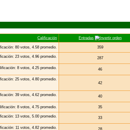
Calificación
Entradas
359
287
46
42
40
35
33
28