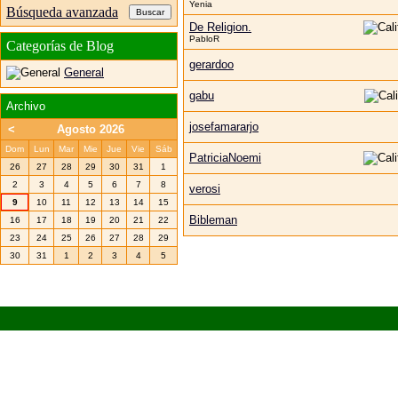
Yenia
Búsqueda avanzada
De Religion.
PabloR
Categorías de Blog
gerardoo
General
gabu
Archivo
josefamararjo
<
Agosto 2026
Dom
Lun
Mar
Mie
Jue
Vie
Sáb
PatriciaNoemi
26
27
28
29
30
31
1
2
3
4
5
6
7
8
verosi
9
10
11
12
13
14
15
Bibleman
16
17
18
19
20
21
22
23
24
25
26
27
28
29
30
31
1
2
3
4
5