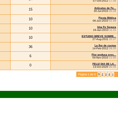
07-Oct-2012
17:34
Artículos de Fe...
15
30-Jul-2010
00:28
Fiesta Biblica
10
06-Jun-2010
01:49
Una Fe Segura
10
19-Jan-2013
11:31
ESTUDIO BREVE SOBRE...
10
27-Aug-2011
20:37
La flor de cactus
36
14-Feb-2012
09:35
Flor profusa eres...
6
04-Nov-2010
21:00
FELIZ DIA DE LA...
0
13-Oct-2020
00:35
Página 1 de 4
1
2
3
4
>