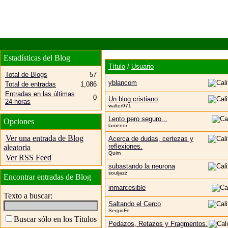
Estadísticas del Blog
Título
/
Usuario
Total de Blogs
57
yblancom
Total de entradas
1,086
Entradas en las últimas
0
Un blog cristiano
24 horas
walter971
Lento pero seguro...
Opciones
lamenor
Ver una entrada de Blog
Acerca de dudas, certezas y
reflexiones.
aleatoria
Quim
Ver RSS Feed
subastando la neurona
souljazz
Encontrar entradas de Blog
inmarcesible
Texto a buscar:
Saltando el Cerco
SergioFe
Buscar sólo en los Títulos
Pedazos, Retazos y Fragmentos.