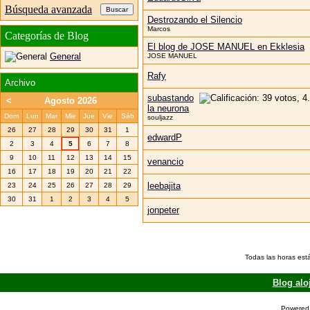
Búsqueda avanzada
Destrozando el Silencio
Marcos
Categorías de Blog
El blog de JOSE MANUEL en Ekklesia
General
JOSE MANUEL
Rafy
Archivo
subastando
<
Agosto 2026
la neurona
Dom
Lun
Mar
Mie
Jue
Vie
Sáb
souljazz
26
27
28
29
30
31
1
edwardP
2
3
4
5
6
7
8
9
10
11
12
13
14
15
venancio
16
17
18
19
20
21
22
leebajita
23
24
25
26
27
28
29
30
31
1
2
3
4
5
jonpeter
Todas las horas est
Blog alo
Powered 