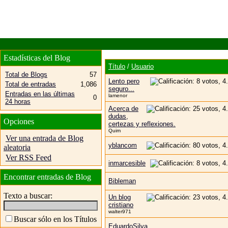
Estadísticas del Blog
Título
/
Usuario
Total de Blogs
57
Lento pero
Total de entradas
1,086
seguro...
Entradas en las últimas
lamenor
0
24 horas
Acerca de
dudas,
Opciones
certezas y reflexiones.
Quim
Ver una entrada de Blog
yblancom
aleatoria
Ver RSS Feed
inmarcesible
Encontrar entradas de Blog
Bibleman
Texto a buscar:
Un blog
cristiano
walter971
Buscar sólo en los Títulos
EduardoSilva