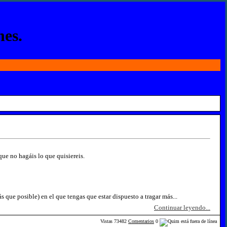
nes.
 que no hagáis lo que quisiereis.
s que posible) en el que tengas que estar dispuesto a tragar más...
Continuar leyendo...
Vistas
73482
Comentarios
0