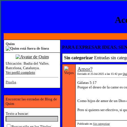
Ace
Quim
PARA EXPRESAR IDEAS, SEN
Sin categorizar
Entradas sin categ
Ubicación:
Badia del Valles.
Barcelona, Catalunya.
Amor?
Ver perfil completo
Enviado el 25-Jul-2025 a las 15:42 por
Qu
Prueba
Gálatas 5:17
Porque el deseo de la carne es con
Encontrar las entradas de Blog de
Como hijos de amor de un Dios d
Quim
Pero si quieres ser efectivo, si 
Texto a buscar:
Publicado en
Sin categorizar
Buscar sólo en los Títulos