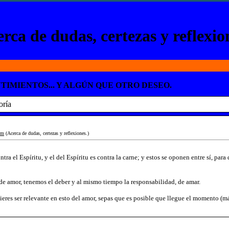
rca de dudas, certezas y reflexio
TIMIENTOS... Y ALGÚN QUE OTRO DESEO.
oría
im
(Acerca de dudas, certezas y reflexiones.)
tra el Espíritu, y el del Espíritu es contra la carne; y estos se oponen entre sí, para
e amor, tenemos el deber y al mismo tiempo la responsabilidad, de amar.
quieres ser relevante en esto del amor, sepas que es posible que llegue el momento (má