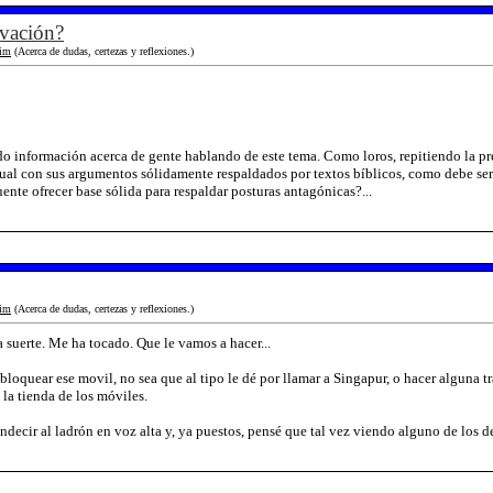
lvación?
im
(Acerca de dudas, certezas y reflexiones.)
 información acerca de gente hablando de este tema. Como loros, repitiendo la preg
cual con sus argumentos sólidamente respaldados por textos bíblicos, como debe ser
nte ofrecer base sólida para respaldar posturas antagónicas?...
im
(Acerca de dudas, certezas y reflexiones.)
a suerte. Me ha tocado. Que le vamos a hacer...
bloquear ese movil, no sea que al tipo le dé por llamar a Singapur, o hacer alguna t
la tienda de los móviles.
ndecir al ladrón en voz alta y, ya puestos, pensé que tal vez viendo alguno de los d