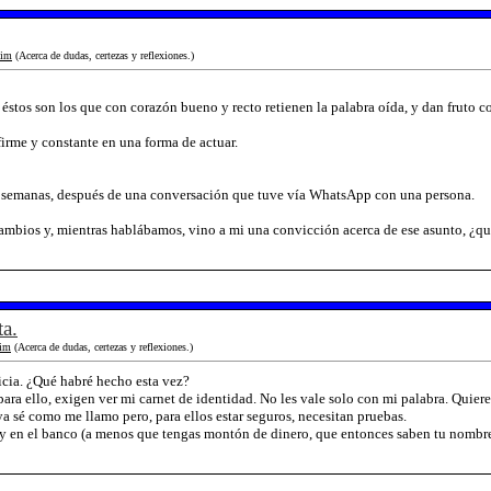
im
(Acerca de dudas, certezas y reflexiones.)
 éstos son los que con corazón bueno y recto retienen la palabra oída, y dan fruto c
firme y constante en una forma de actuar.
s semanas, después de una conversación que tuve vía WhatsApp con una persona.
mbios y, mientras hablábamos, vino a mi una convicción acerca de ese asunto, ¿qui
ta.
im
(Acerca de dudas, certezas y reflexiones.)
licia. ¿Qué habré hecho esta vez?
ara ello, exigen ver mi carnet de identidad. No les vale solo con mi palabra. Quier
 sé como me llamo pero, para ellos estar seguros, necesitan pruebas.
 en el banco (a menos que tengas montón de dinero, que entonces saben tu nombre, e