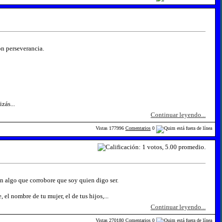
on perseverancia.
zás...
Continuar leyendo...
Vistas
177996
Comentarios
0
en algo que corrobore que soy quien digo ser.
l nombre de tu mujer, el de tus hijos,...
Continuar leyendo...
Vistas
270180
Comentarios
0