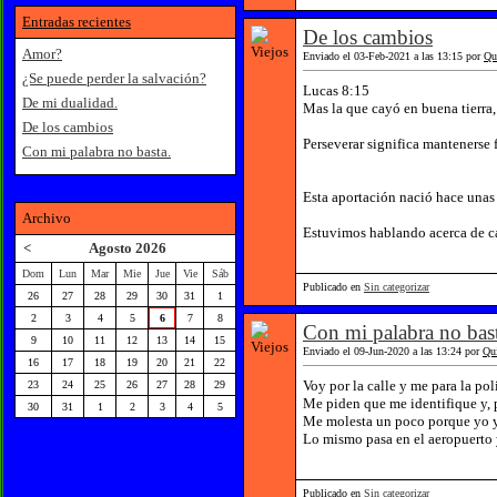
Entradas recientes
De los cambios
Amor?
Enviado el 03-Feb-2021 a las 13:15 por
Qu
¿Se puede perder la salvación?
Lucas 8:15
De mi dualidad.
Mas la que cayó en buena tierra,
De los cambios
Perseverar significa mantenerse 
Con mi palabra no basta.
Esta aportación nació hace una
Archivo
Estuvimos hablando acerca de ca
<
Agosto 2026
Dom
Lun
Mar
Mie
Jue
Vie
Sáb
Publicado en
Sin categorizar
26
27
28
29
30
31
1
2
3
4
5
6
7
8
Con mi palabra no bas
9
10
11
12
13
14
15
Enviado el 09-Jun-2020 a las 13:24 por
Qu
16
17
18
19
20
21
22
Voy por la calle y me para la po
23
24
25
26
27
28
29
Me piden que me identifique y, p
30
31
1
2
3
4
5
Me molesta un poco porque yo ya
Lo mismo pasa en el aeropuerto y
Publicado en
Sin categorizar