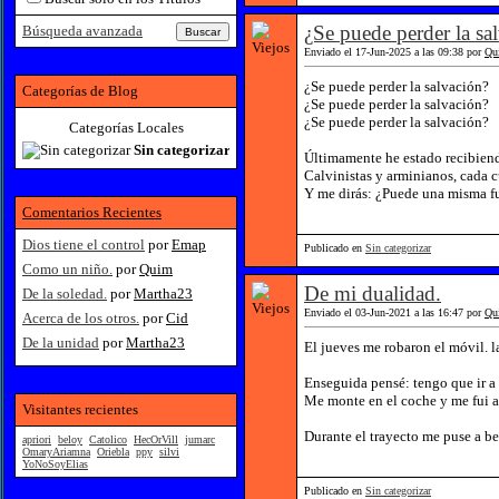
¿Se puede perder la sa
Búsqueda avanzada
Enviado el 17-Jun-2025 a las 09:38 por
Qu
¿Se puede perder la salvación?
Categorías de Blog
¿Se puede perder la salvación?
¿Se puede perder la salvación?
Categorías Locales
Sin categorizar
Últimamente he estado recibiendo
Calvinistas y arminianos, cada 
Y me dirás: ¿Puede una misma fue
Comentarios Recientes
Dios tiene el control
por
Emap
Publicado en
Sin categorizar
Como un niño.
por
Quim
De mi dualidad.
De la soledad.
por
Martha23
Enviado el 03-Jun-2021 a las 16:47 por
Qu
Acerca de los otros.
por
Cid
De la unidad
por
Martha23
El jueves me robaron el móvil. l
Enseguida pensé: tengo que ir a 
Me monte en el coche y me fui a 
Visitantes recientes
Durante el trayecto me puse a be
apriori
beloy
Catolico
HecOrVill
jumarc
OmaryAriamna
Oriebla
ppy
silvi
YoNoSoyElias
Publicado en
Sin categorizar