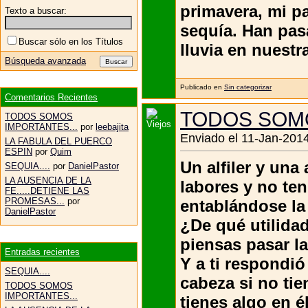
primavera, mi pa
Texto a buscar:
sequía. Han pa
Buscar sólo en los Títulos
lluvia en nuestra
Búsqueda avanzada
Publicado en
Sin categorizar
Comentarios Recientes
TODOS SOMO
TODOS SOMOS
IMPORTANTES...
por
leebajita
Enviado el 11-Jan-2014
LA FABULA DEL PUERCO
ESPIN
por
Quim
Un alfiler y un
SEQUIA....
por
DanielPastor
LA AUSENCIA DE LA
labores y no te
FE.....DETIENE LAS
PROMESAS...
por
entablándose la
DanielPastor
¿De qué utilidad
piensas pasar l
Entradas recientes
Y a ti respondió
SEQUIA....
cabeza si no tie
TODOS SOMOS
IMPORTANTES...
tienes algo en é