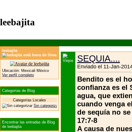
leebajita
leebajita
SEQUIA....
Enviado el 11-Jan-2014
Ubicación:
Mexicali México
Ver perfil completo
Bendito es el h
confianza es el
Categorías de Blog
agua, que extien
Categorías Locales
cuando venga el
Sin categorizar
de sequía no se 
17:7-8
Encontrar las entradas de Blog
de leebajita
A causa de nuest