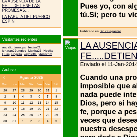
LA AUSENCIA DE LA
Pues yo, con a
FE.....DETIENE LAS
PROMESAS...
tú.Sí; pero tu 
LA FABULA DEL PUERCO
ESPIN
Publicado en
Sin categorizar
Visitantes recientes
LA AUSENCI
angelin
fermopsi
hector71
jonatan26ungido
Martha23
Neofito
FE.....DETI
Quim
Rogelio
vayolette
yblancom
Enviado el 11-Jan-2014
Archivo
Cuando una prom
<
Agosto 2026
imposible que a
Dom
Lun
Mar
Mie
Jue
Vie
Sáb
26
27
28
29
30
31
1
nada puede inte
2
3
4
5
6
7
8
Dios, pero si ha
9
10
11
12
13
14
15
16
17
18
19
20
21
22
fe, porque a pe
23
24
25
26
27
28
29
veces que dese
30
31
1
2
3
4
5
nuestra desesp