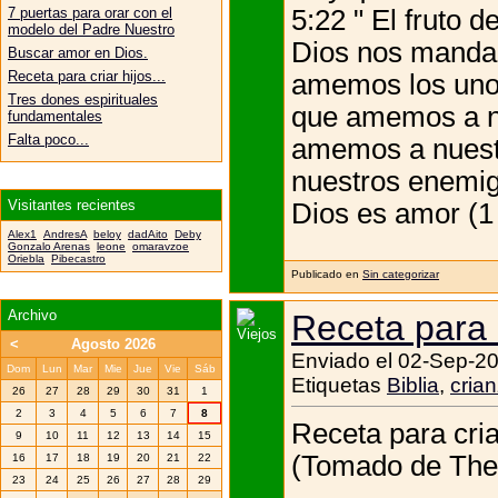
5:22 " El fruto d
7 puertas para orar con el
modelo del Padre Nuestro
Dios nos manda
Buscar amor en Dios.
Receta para criar hijos...
amemos los unos
Tres dones espirituales
que amemos a nue
fundamentales
Falta poco...
amemos a nuestr
nuestros enemig
Visitantes recientes
Dios es amor (1 
Alex1
AndresA
beloy
dadAito
Deby
Gonzalo Arenas
leone
omaravzoe
Oriebla
Pibecastro
Publicado en
Sin categorizar
Archivo
Receta para c
<
Agosto 2026
Enviado el 02-Sep-20
Dom
Lun
Mar
Mie
Jue
Vie
Sáb
Etiquetas
Biblia
,
cria
26
27
28
29
30
31
1
2
3
4
5
6
7
8
Receta para cria
9
10
11
12
13
14
15
(Tomado de The 
16
17
18
19
20
21
22
23
24
25
26
27
28
29