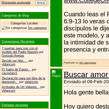
Búsqueda avanzada
Cuando leas el 
Categorías de Blog
6:9-13 lo veras 
Categorías Locales
discípulos le di
Sin categorizar
este modelo, y 
la intimidad de 
Comentarios Recientes
presencia y entra
7 puertas para orar con el
modelo del Padre Nuestro
por
Gonzalo Arenas
Decide ser feliz....
por
Publicado en
Sin categorizar
yblancom
El Sabio de Egipto...
por
Buscar amor 
cacostam1
Declaración para ser libre de la
Enviado el 09-Feb-20
depresión...
por
yblancom
Actitudes de Un Valiente...
por
Hola gente bella
yblancom
Hoy quiero dest
Entradas recientes