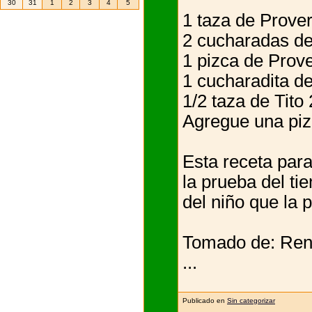
30
31
1
2
3
4
5
1 taza de Prover
2 cucharadas de
1 pizca de Prov
1 cucharadita de
1/2 taza de Tito 
Agregue una piz
Esta receta para
la prueba del ti
del niño que la 
Tomado de: Renu
...
Publicado en
Sin categorizar