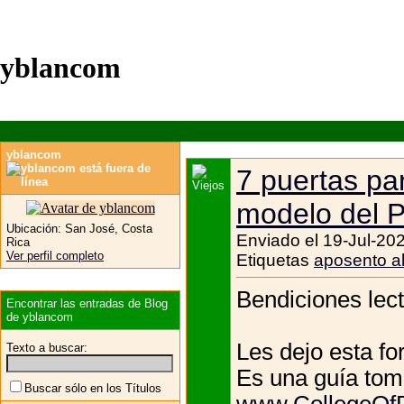
yblancom
yblancom
7 puertas par
modelo del 
Ubicación:
San José, Costa
Enviado el 19-Jul-20
Rica
Ver perfil completo
Etiquetas
aposento al
Bendiciones lect
Encontrar las entradas de Blog
de yblancom
Les dejo esta fo
Texto a buscar:
Es una guía tom
Buscar sólo en los Títulos
www.CollegeOfP