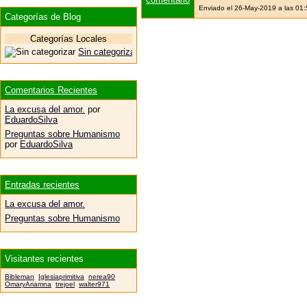
Enviado el 26-May-2019 a las 01
Categorías de Blog
Categorías Locales
Sin categorizar
Comentarios Recientes
La excusa del amor.
por
EduardoSilva
Preguntas sobre Humanismo
por
EduardoSilva
Entradas recientes
La excusa del amor.
Preguntas sobre Humanismo
Visitantes recientes
Bibleman
Iglesiaprimitiva
nerea90
OmaryAriamna
trejoel
walter971