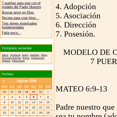
7 puertas para orar con el
4. Adopción
modelo del Padre Nuestro
Buscar amor en Dios.
5. Asociación
Receta para criar hijos...
6. Dirección
Tres dones espirituales
fundamentales
7. Posesión.
Falta poco...
Visitantes recientes
MODELO DE O
Alex1
AndresA
beloy
dadAito
Deby
Gonzalo Arenas
leone
omaravzoe
7 PUE
Oriebla
Pibecastro
Archivo
<
Agosto 2026
MATEO 6:9-13
Dom
Lun
Mar
Mie
Jue
Vie
Sáb
26
27
28
29
30
31
1
2
3
4
5
6
7
8
9
10
11
12
13
14
15
Padre nuestro que e
16
17
18
19
20
21
22
23
24
25
26
27
28
29
sea tu nombre (ado