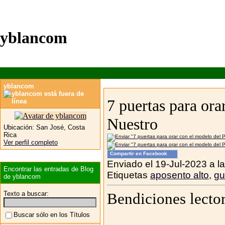
yblancom
yblancom
7 puertas para ora
Nuestro
Ubicación:
San José, Costa
Rica
Ver perfil completo
Compartir en Facebook
Enviado el 19-Jul-2023 a l
Encontrar las entradas de Blog
Etiquetas
aposento alto
,
gu
de yblancom
Texto a buscar:
Bendiciones lector
Buscar sólo en los Títulos