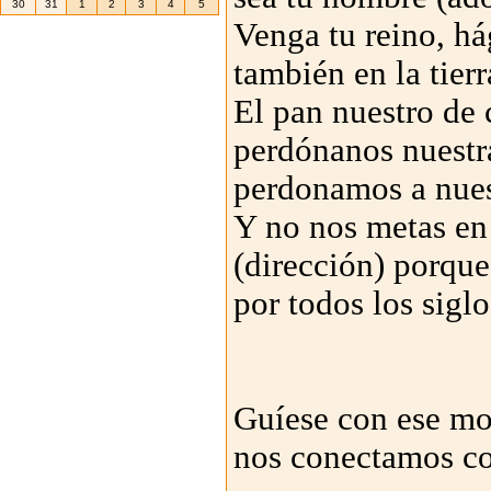
30
31
1
2
3
4
5
Venga tu reino, há
también en la tierr
El pan nuestro de 
perdónanos nuestr
perdonamos a nues
Y no nos metas en 
(dirección) porque 
por todos los siglo
Guíese con ese mo
nos conectamos co