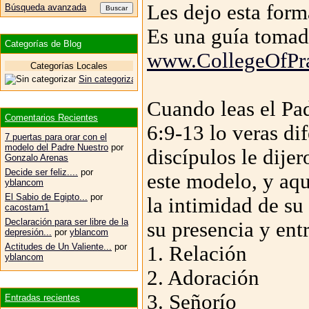
Les dejo esta forma
Búsqueda avanzada
Es una guía tomad
Categorías de Blog
www.CollegeOfPra
Categorías Locales
Sin categorizar
Cuando leas el Pa
Comentarios Recientes
6:9-13 lo veras di
7 puertas para orar con el
modelo del Padre Nuestro
por
discípulos le dijer
Gonzalo Arenas
Decide ser feliz....
por
este modelo, y aq
yblancom
El Sabio de Egipto...
por
la intimidad de su
cacostam1
Declaración para ser libre de la
su presencia y ent
depresión...
por
yblancom
Actitudes de Un Valiente...
por
1. Relación
yblancom
2. Adoración
3. Señorío
Entradas recientes