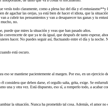
 insoportable, de tanto que va a costar el torcimiento.
e verás todo claramente, como a plena luz del día y el entusiasmo**y l
ien de agachar las orejas, ya está bien de hacer el idiota, que la situaci
an a cubrir tus pensamientos y van a desaparecer tus ganas y tu entus
 mucho, no.
he, puede que mires la situación y veas que han pasado años.
n convencerte de que ya te da igual, que después de tanto esperar, ahor
uieres hacer. No puedes seguir así, fluctuando entre el día y la noche. 
cuando está oscuro.
para eso se mantiene pacientemente al margen. Por eso, en un ejercicio 
 él considera que deben darse, el orgullo salta, grita, exige. Se enfur
mo una y otra vez. Está dispuesto, eso sí, a romperlo todo, a acabar con
mbiar la situación. Nunca ha prometido tal cosa. Además, el amor no est