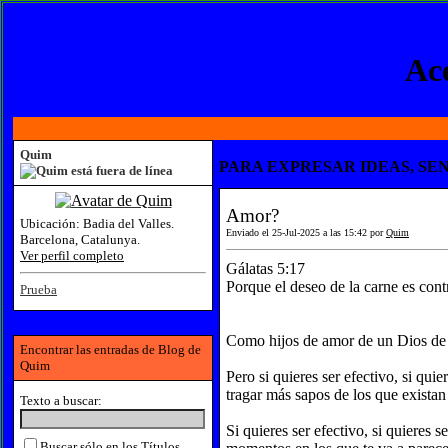
Ace
Quim
PARA EXPRESAR IDEAS, SEN
Amor?
Ubicación:
Badia del Valles.
Enviado el 25-Jul-2025 a las 15:42 por
Quim
Barcelona, Catalunya.
Ver perfil completo
Gálatas 5:17
Porque el deseo de la carne es contra
Prueba
Como hijos de amor de un Dios de 
Encontrar las entradas de Blog de
Quim
Pero si quieres ser efectivo, si qui
tragar más sapos de los que existan 
Texto a buscar:
Si quieres ser efectivo, si quieres s
Buscar sólo en los Títulos