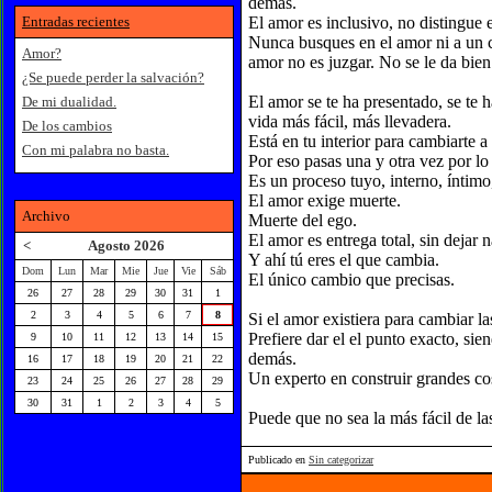
demás.
Entradas recientes
El amor es inclusivo, no distingue e
Nunca busques en el amor ni a un c
Amor?
amor no es juzgar. No se le da bien
¿Se puede perder la salvación?
El amor se te ha presentado, se te 
De mi dualidad.
vida más fácil, más llevadera.
De los cambios
Está en tu interior para cambiarte a 
Con mi palabra no basta.
Por eso pasas una y otra vez por l
Es un proceso tuyo, interno, íntimo
El amor exige muerte.
Archivo
Muerte del ego.
El amor es entrega total, sin dejar
<
Agosto 2026
Y ahí tú eres el que cambia.
Dom
Lun
Mar
Mie
Jue
Vie
Sáb
El único cambio que precisas.
26
27
28
29
30
31
1
2
3
4
5
6
7
8
Si el amor existiera para cambiar la
Prefiere dar el el punto exacto, sie
9
10
11
12
13
14
15
demás.
16
17
18
19
20
21
22
Un experto en construir grandes cos
23
24
25
26
27
28
29
30
31
1
2
3
4
5
Puede que no sea la más fácil de la
Publicado en
Sin categorizar