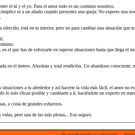
ntre el tú y el yo. Para el amor todo es un continuo nosotros.
ómplice ni a un aliado cuando presentes una queja. No esperes una resol
.
ha ofrecido, está en tu interior, pero no para cambiar una situación que 
tí.
o mismo.
, en el que has de esforzarte en superar situaciones hasta que llega el 
 nada en el tintero. Absoluta y total rendición. Un abandono consciente,
s situaciones a tu alrededor y así hacerte la vida más fácil, el amor no e
ndo lo más eficaz posible y cambiarte a tí, haciéndote un experto en mane
as, a costa de grandes esfuerzos.
s vidas, pero una de las más plenas... Eso seguro.
«
¿Se puede perder la salvación?
Princ