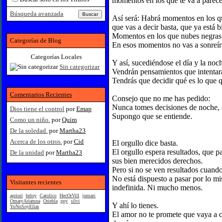
momentos en los que te va a parecer
Búsqueda avanzada
Así será: Habrá momentos en los qu
que vas a decir basta, que ya está b
Momentos en los que nubes negras v
Categorías de Blog
En esos momentos no vas a sonreír
Categorías Locales
Y así, sucediéndose el día y la noc
Sin categorizar
Vendrán pensamientos que intentará
Tendrás que decidir qué es lo que q
Comentarios Recientes
Consejo que no me has pedido:
Nunca tomes decisiones de noche, 
Dios tiene el control
por
Emap
Supongo que se entiende.
Como un niño.
por
Quim
De la soledad.
por
Martha23
Acerca de los otros.
por
Cid
El orgullo dice basta.
El orgullo espera resultados, que 
De la unidad
por
Martha23
sus bien merecidos derechos.
Pero si no se ven resultados cuando
No está dispuesto a pasar por lo mis
Visitantes recientes
indefinida. Ni mucho menos.
apriori
beloy
Catolico
HecOrVill
jumarc
OmaryAriamna
Oriebla
ppy
silvi
Y ahí lo tienes.
YoNoSoyElias
El amor no te promete que vaya a ca