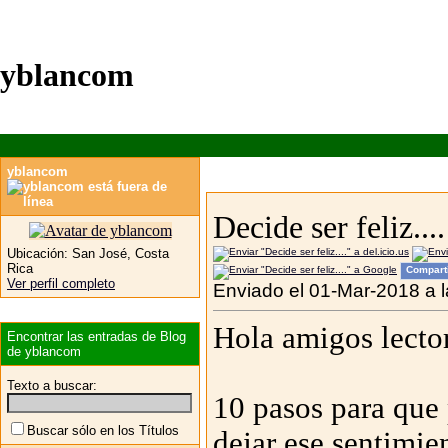
yblancom
yblancom
Decide ser feliz....
Ubicación:
San José, Costa
Rica
Compart
Ver perfil completo
Enviado el 01-Mar-2018 a 
Hola amigos lector
Encontrar las entradas de Blog
de yblancom
Texto a buscar:
10 pasos para que 
Buscar sólo en los Títulos
dejar ese sentimie