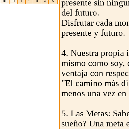
presente sin ningu
30
31
1
2
3
4
5
del futuro.
Disfrutar cada mo
presente y futuro.
4. Nuestra propia
mismo como soy, c
ventaja con respec
"El camino más difì
menos una vez en l
5. Las Metas: Sabe
sueño? Una meta e