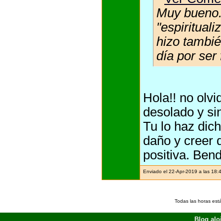
Muy bueno. 
"espiritual
hizo tambi
día por ser 
Hola!! no olv
desolado y sin
Tu lo haz dic
daño y creer 
positiva. Bend
Enviado el 22-Apr-2019 a las 18:
Todas las horas est
Blog alo