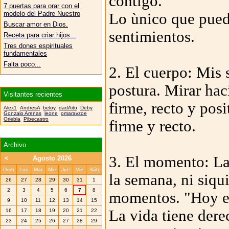
contigo.
7 puertas para orar con el
modelo del Padre Nuestro
Lo ùnico que pued
Buscar amor en Dios.
sentimientos.
Receta para criar hijos...
Tres dones espirituales
fundamentales
Falta poco...
2. El cuerpo: Mis 
postura. Mirar haci
Visitantes recientes
firme, recto y po
Alex1
AndresA
beloy
dadAito
Deby
Gonzalo Arenas
leone
omaravzoe
Oriebla
Pibecastro
firme y recto.
Archivo
3. El momento: La 
<
Agosto 2026
Dom
Lun
Mar
Mie
Jue
Vie
Sáb
la semana, ni siqu
26
27
28
29
30
31
1
2
3
4
5
6
7
8
momentos. "Hoy e
9
10
11
12
13
14
15
La vida tiene dere
16
17
18
19
20
21
22
23
24
25
26
27
28
29