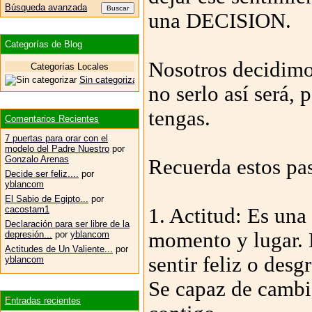
Búsqueda avanzada
una DECISION.
Categorías de Blog
Nosotros decidimos
Categorías Locales
Sin categorizar
no serlo así será, 
tengas.
Comentarios Recientes
7 puertas para orar con el
modelo del Padre Nuestro
por
Gonzalo Arenas
Recuerda estos pa
Decide ser feliz....
por
yblancom
El Sabio de Egipto...
por
cacostam1
1. Actitud: Es una
Declaración para ser libre de la
momento y lugar. 
depresión...
por
yblancom
Actitudes de Un Valiente...
por
sentir feliz o desg
yblancom
Se capaz de cambi
Entradas recientes