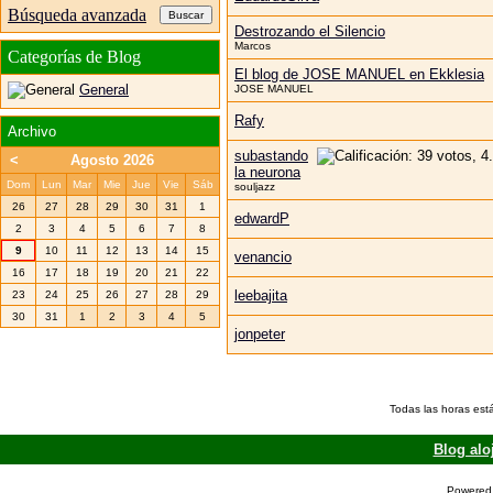
Búsqueda avanzada
Destrozando el Silencio
Marcos
Categorías de Blog
El blog de JOSE MANUEL en Ekklesia
General
JOSE MANUEL
Rafy
Archivo
subastando
<
Agosto 2026
la neurona
Dom
Lun
Mar
Mie
Jue
Vie
Sáb
souljazz
26
27
28
29
30
31
1
edwardP
2
3
4
5
6
7
8
9
10
11
12
13
14
15
venancio
16
17
18
19
20
21
22
leebajita
23
24
25
26
27
28
29
30
31
1
2
3
4
5
jonpeter
Todas las horas est
Blog alo
Powered 