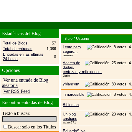
Estadísticas del Blog
Título
/
Usuario
Total de Blogs
57
Lento pero
Total de entradas
1,086
seguro...
Entradas en las últimas
lamenor
0
24 horas
Acerca de
dudas,
Opciones
certezas y reflexiones.
Quim
Ver una entrada de Blog
yblancom
aleatoria
Ver RSS Feed
inmarcesible
Encontrar entradas de Blog
Bibleman
Texto a buscar:
Un blog
cristiano
walter971
Buscar sólo en los Títulos
EduardoSilva