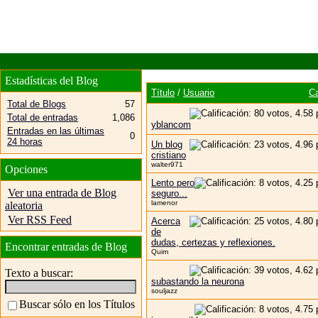
Estadísticas del Blog
Título
/
Usuario
Ca
Total de Blogs
57
Total de entradas
1,086
yblancom
Entradas en las últimas
0
24 horas
Un blog
cristiano
walter971
Opciones
Lento pero
Ver una entrada de Blog
seguro...
lamenor
aleatoria
Ver RSS Feed
Acerca
de
dudas, certezas y reflexiones.
Encontrar entradas de Blog
Quim
Texto a buscar:
subastando la neurona
souljazz
Buscar sólo en los Títulos