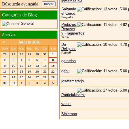
inmarcesible
Búsqueda avanzada
Saltando
el Cerco
Categorías de Blog
SergioFe
General
Pedazos,
Retazos
y Fragmentos.
Archivo
Yenia
<
Agosto 2026
De
Religion.
Dom
Lun
Mar
Mie
Jue
Vie
Sáb
PabloR
26
27
28
29
30
31
1
2
3
4
5
6
7
8
gerardoo
9
10
11
12
13
14
15
gabu
16
17
18
19
20
21
22
23
24
25
26
27
28
29
josefamararjo
30
31
1
2
3
4
5
PatriciaNoemi
verosi
Bibleman