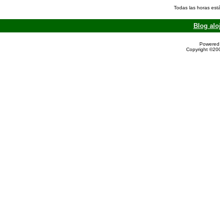
Todas las horas est
Blog alo
Powered 
Copyright ©200