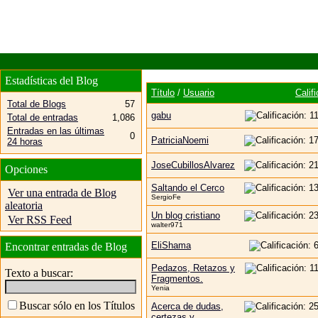
Estadísticas del Blog
Título
/
Usuario
Calif
Total de Blogs
57
gabu
Total de entradas
1,086
Entradas en las últimas
0
PatriciaNoemi
24 horas
JoseCubillosAlvarez
Opciones
Saltando el Cerco
Ver una entrada de Blog
SergioFe
aleatoria
Un blog cristiano
Ver RSS Feed
walter971
EliShama
Encontrar entradas de Blog
Pedazos, Retazos y
Texto a buscar:
Fragmentos.
Yenia
Buscar sólo en los Títulos
Acerca de dudas,
certezas y