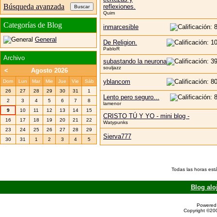
Búsqueda avanzada
reflexiones.
Quim
Categorías de Blog
inmarcesible
General
De Religion.
PabloR
Archivo
subastando la neurona
souljazz
<
Agosto 2026
yblancom
Dom
Lun
Mar
Mie
Jue
Vie
Sáb
26
27
28
29
30
31
1
Lento pero seguro...
2
3
4
5
6
7
8
lamenor
9
10
11
12
13
14
15
CRISTO TÚ Y YO - mini blog -
16
17
18
19
20
21
22
Watypunks
23
24
25
26
27
28
29
Sierva777
30
31
1
2
3
4
5
Todas las horas est
Blog alo
Powered 
Copyright ©200