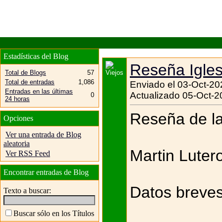
Estadísticas del Blog
Reseña Igles
Total de Blogs
57
Total de entradas
1,086
Enviado el 03-Oct-20
Entradas en las últimas
Actualizado 05-Oct-2
0
24 horas
Reseña de la
Opciones
Ver una entrada de Blog
aleatoria
Martin Luter
Ver RSS Feed
Encontrar entradas de Blog
Datos breve
Texto a buscar:
Buscar sólo en los Títulos