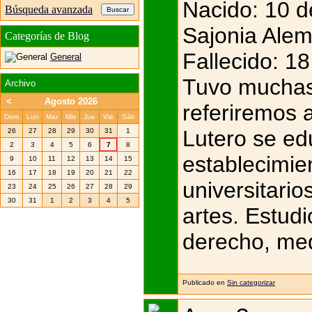
Nacido: 10 d
Búsqueda avanzada
Sajonia Alem
Categorías de Blog
Fallecido: 1
General
Tuvo muchas 
Archivo
<
Agosto 2026
referiremos a
Dom
Lun
Mar
Mie
Jue
Vie
Sáb
Lutero se ed
26
27
28
29
30
31
1
2
3
4
5
6
7
8
establecimien
9
10
11
12
13
14
15
16
17
18
19
20
21
22
universitario
23
24
25
26
27
28
29
30
31
1
2
3
4
5
artes. Estud
derecho, med
Publicado en
Sin categorizar