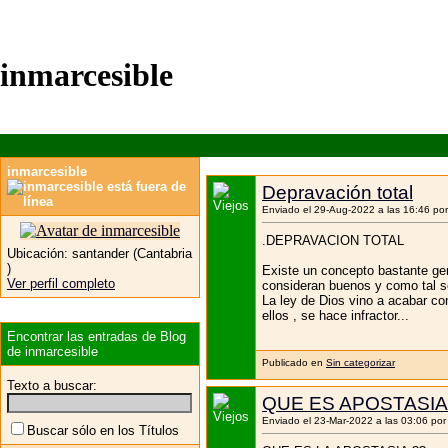
inmarcesible
inmarcesible
Depravación total
Enviado el 29-Aug-2022 a las 16:46 po
.DEPRAVACION TOTAL
Ubicación:
santander (Cantabria
)
Existe un concepto bastante gen
Ver perfil completo
consideran buenos y como tal se
La ley de Dios vino a acabar c
ellos , se hace infractor...
Encontrar las entradas de Blog
de inmarcesible
Publicado en
Sin categorizar
Texto a buscar:
QUE ES APOSTASIA
Enviado el 23-Mar-2022 a las 03:06 po
Buscar sólo en los Títulos