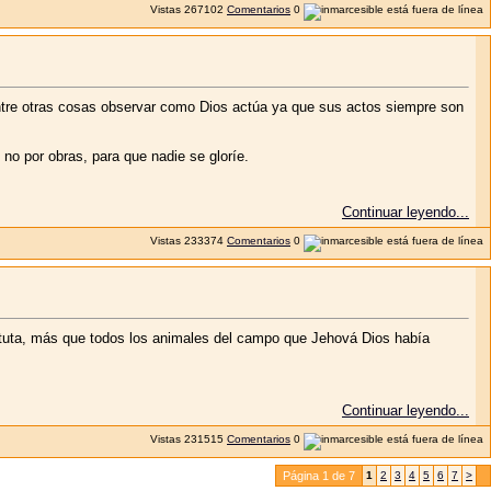
Vistas
267102
Comentarios
0
 entre otras cosas observar como Dios actúa ya que sus actos siempre son
 no por obras, para que nadie se gloríe.
Continuar leyendo...
Vistas
233374
Comentarios
0
, más que todos los animales del campo que Jehová Dios había
Continuar leyendo...
Vistas
231515
Comentarios
0
Página 1 de 7
1
2
3
4
5
6
7
>