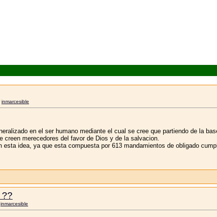
r
inmarcesible
eralizado en el ser humano mediante el cual se cree que partiendo de la bas
 creen merecedores del favor de Dios y de la salvacion.
on esta idea, ya que esta compuesta por 613 mandamientos de obligado cumpli
 ??
r
inmarcesible