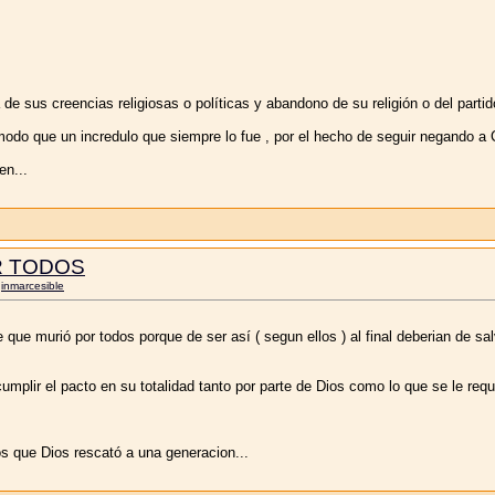
 sus creencias religiosas o políticas y abandono de su religión o del partido
odo que un incredulo que siempre lo fue , por el hecho de seguir negando a 
en...
R TODOS
r
inmarcesible
que murió por todos porque de ser así ( segun ellos ) al final deberian de sal
mplir el pacto en su totalidad tanto por parte de Dios como lo que se le req
 que Dios rescató a una generacion...