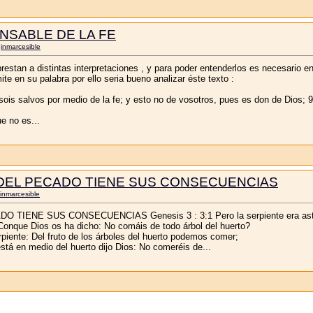
NSABLE DE LA FE
r
inmarcesible
prestan a distintas interpretaciones , y para poder entenderlos es necesario
e en su palabra por ello seria bueno analizar éste texto :
sois salvos por medio de la fe; y esto no de vosotros, pues es don de Dios; 9
e no es...
 DEL PECADO TIENE SUS CONSECUENCIAS
inmarcesible
IENE SUS CONSECUENCIAS Genesis 3 : 3:1 Pero la serpiente era astuta
 ¿Conque Dios os ha dicho: No comáis de todo árbol del huerto?
rpiente: Del fruto de los árboles del huerto podemos comer;
 está en medio del huerto dijo Dios: No comeréis de...