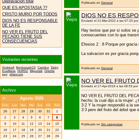
Depravación total
Publicado en
General
QUE ES APOSTASIA ??
CRISTO MURIO POR TODOS
DIOS NO ES RESPO
DIOS NO ES RESPONSABLE
Enviado el 21-Mar-2022 a las 07:33 po
DE LA FE
Hay textos que por si solos se 
NO VER EL FRUTO DEL
consecuentes con lo que transmit
PECADO TIENE SUS
CONSECUENCIAS
Efesios 2 : 8 Porque por gracia 
La salvacion es por gracia porqu
Visitantes recientes
AndresA
Benbasath23
Catolico
Deby
Publicado en
General
EvaMaria
HURSZ
Miguelalt
Oriebla
ppy
yblancom
NO VER EL FRUTO
Enviado el 17-Apr-2019 a las 08:53 por
Archivo
NO VER EL FRUTO DEL PECADO T
<
Agosto 2026
hecho; la cual dijo a la mujer:
3:2 Y la mujer respondió a la se
Dom
Lun
Mar
Mie
Jue
Vie
Sáb
3:3 pero del fruto del árbol que
26
27
28
29
30
31
1
2
3
4
5
6
7
8
9
10
11
12
13
14
15
Publicado en
Sin categorizar
16
17
18
19
20
21
22
23
24
25
26
27
28
29