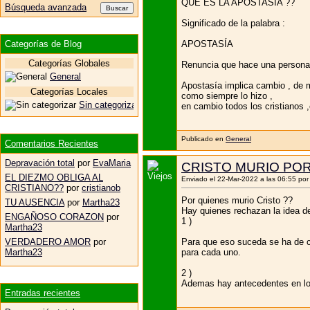
QUE ES LA APOSTASIA ??
Búsqueda avanzada
Significado de la palabra :
APOSTASÍA
Categorías de Blog
Categorías Globales
Renuncia que hace una persona de
General
Apostasía implica cambio , de m
Categorías Locales
como siempre lo hizo ,
Sin categorizar
en cambio todos los cristianos ,
Publicado en
General
Comentarios Recientes
Depravación total
por
EvaMaria
CRISTO MURIO PO
EL DIEZMO OBLIGA AL
Enviado el 22-Mar-2022 a las 06:55 po
CRISTIANO??
por
cristianob
Por quienes murio Cristo ??
TU AUSENCIA
por
Martha23
Hay quienes rechazan la idea de 
ENGAÑOSO CORAZON
por
1 )
Martha23
Para que eso suceda se ha de cu
VERDADERO AMOR
por
para cada uno.
Martha23
2 )
Ademas hay antecedentes en los
Entradas recientes