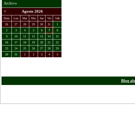
Archivo
<
Agosto 2026
Dom
Lun
Mar
Mie
Jue
Vie
Sáb
26
27
28
29
30
31
1
2
3
4
5
6
7
8
9
10
11
12
13
14
15
16
17
18
19
20
21
22
23
24
25
26
27
28
29
30
31
1
2
3
4
5
Todas las horas e
Blog al
Powered
Copyright ©20