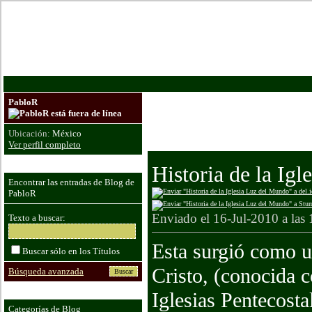
De
PabloR
Sean Bienvenidos a mi blog, trata de 
Espero que les sea de bendición leer 
Ubicación:
México
Dios los bendiga
Ver perfil completo
Historia de la Ig
Encontrar las entradas de Blog de
PabloR
Enviado el 16-Jul-2010 a las
Texto a buscar:
Esta surgió como un
Buscar sólo en los Títulos
Cristo, (conocida c
Búsqueda avanzada
Iglesias Pentecost
Categorías de Blog