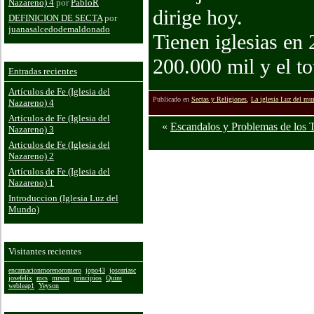
Nazareno) 4
por
PabloR
dirige hoy.
DEFINICION DE SECTA
por
juanasalcedodemaldonado
Tienen iglesias en
200.000 mil y el to
Entradas recientes
Artículos de Fe (Iglesia del
Publicado en
Sectas y Religiones
,
La iglesia Luz del m
Nazareno) 4
Artículos de Fe (Iglesia del
«
Escandalos y Problemas de los T
Nazareno) 3
Articulos de Fe (Iglesia del
Nazareno) 2
Artículos de Fe (Iglesia del
Comentarios
Nazareno) 1
Introduccion (Iglesia Luz del
Mundo)
Visitantes recientes
encarnacionmorenoromero
jopo43
joseariasc
josefelix
mcs
mrson
principios
Quim
webleap1
Yeyson