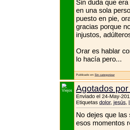
Sin duda que era 
en una sola perso
puesto en pie, o
gracias porque n
injustos, adúlter
Orar es hablar co
lo hacía pero...
Publicado en
Sin categorizar
Agotados por l
Enviado el 24-May-201
Etiquetas
dolor
,
jesús
,
No dejes que las 
esos momentos re