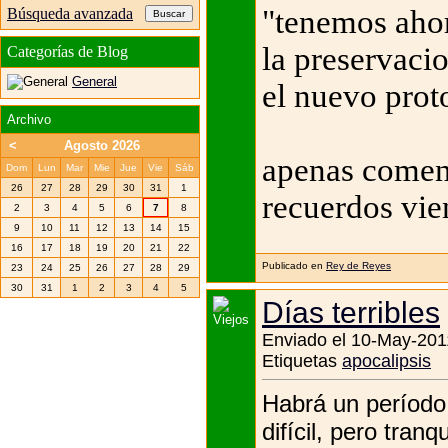
"tenemos ahor
Búsqueda avanzada
la preservacio
Categorías de Blog
General
el nuevo proto
Archivo
<
Agosto 2026
apenas comenz
Dom
Lun
Mar
Mie
Jue
Vie
Sáb
26
27
28
29
30
31
1
recuerdos vie
2
3
4
5
6
7
8
9
10
11
12
13
14
15
16
17
18
19
20
21
22
Publicado en
Rey de Reyes
23
24
25
26
27
28
29
30
31
1
2
3
4
5
Días terribles
Enviado el 10-May-201
Etiquetas
apocalipsis
Habrá un período
difícil, pero tran