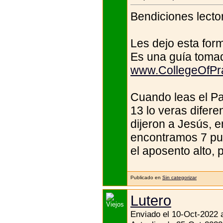
Bendiciones lector
Les dejo esta form
Es una guía toma
www.CollegeOfPra
Cuando leas el Pa
13 lo veras difere
dijeron a Jesús, e
encontramos 7 pue
el aposento alto, 
Publicado en
Sin categorizar
Lutero
Enviado el 10-Oct-2022 