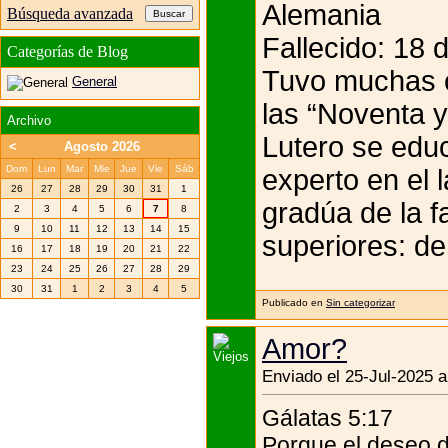
Alemania
Búsqueda avanzada
Fallecido: 18 
Categorías de Blog
Tuvo muchas o
General
las “Noventa y
Archivo
Lutero se educ
<
Agosto 2026
Dom
Lun
Mar
Mie
Jue
Vie
Sáb
experto en el l
26
27
28
29
30
31
1
gradúa de la f
2
3
4
5
6
7
8
9
10
11
12
13
14
15
superiores: de
16
17
18
19
20
21
22
23
24
25
26
27
28
29
30
31
1
2
3
4
5
Publicado en
Sin categorizar
Amor?
Enviado el 25-Jul-2025 a
Gálatas 5:17
Porque el deseo de