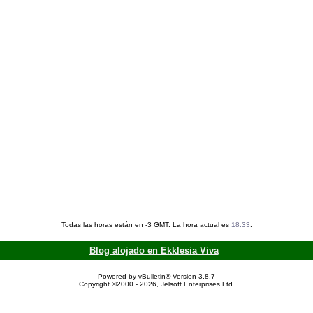
Todas las horas están en -3 GMT. La hora actual es
18:33
.
Blog alojado en Ekklesia Viva
Powered by vBulletin® Version 3.8.7
Copyright ©2000 - 2026, Jelsoft Enterprises Ltd.