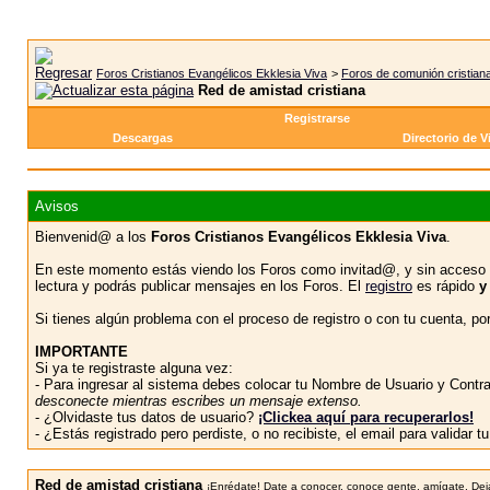
Foros Cristianos Evangélicos Ekklesia Viva
>
Foros de comunión cristian
Red de amistad cristiana
Registrarse
Descargas
Directorio de V
Avisos
Bienvenid@ a los
Foros Cristianos Evangélicos Ekklesia Viva
.
En este momento estás viendo los Foros como invitad@, y sin acceso 
lectura y podrás publicar mensajes en los Foros. El
registro
es rápido
y
Si tienes algún problema con el proceso de registro o con tu cuenta, p
IMPORTANTE
Si ya te registraste alguna vez:
- Para ingresar al sistema debes colocar tu Nombre de Usuario y Contras
desconecte mientras escribes un mensaje extenso.
- ¿Olvidaste tus datos de usuario?
¡Clickea aquí para recuperarlos!
- ¿Estás registrado pero perdiste, o no recibiste, el email para validar 
Red de amistad cristiana
¡Enrédate! Date a conocer, conoce gente, amígate. Deja