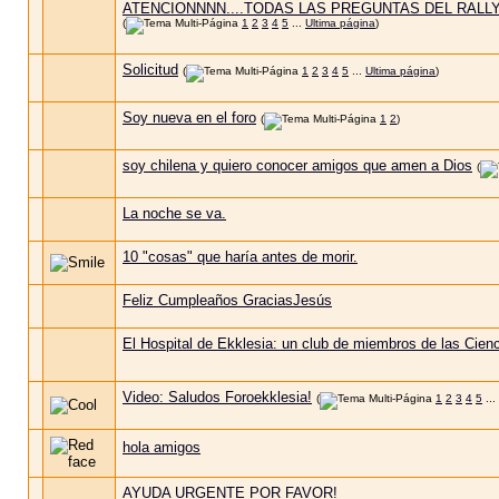
ATENCIONNNN....TODAS LAS PREGUNTAS DEL RALL
(
1
2
3
4
5
...
Ultima página
)
Solicitud
(
1
2
3
4
5
...
Ultima página
)
Soy nueva en el foro
(
1
2
)
soy chilena y quiero conocer amigos que amen a Dios
(
La noche se va.
10 "cosas" que haría antes de morir.
Feliz Cumpleaños GraciasJesús
El Hospital de Ekklesia: un club de miembros de las Cienc
Video: Saludos Foroekklesia!
(
1
2
3
4
5
...
hola amigos
AYUDA URGENTE POR FAVOR!