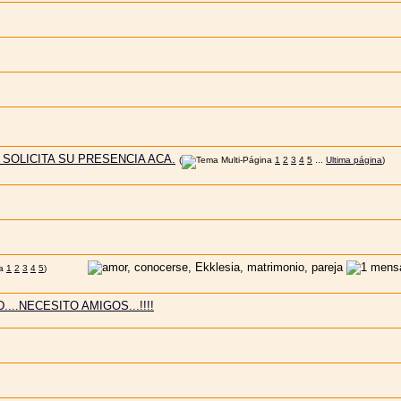
 SOLICITA SU PRESENCIA ACA.
(
1
2
3
4
5
...
Ultima página
)
1
2
3
4
5
)
..NECESITO AMIGOS...!!!!