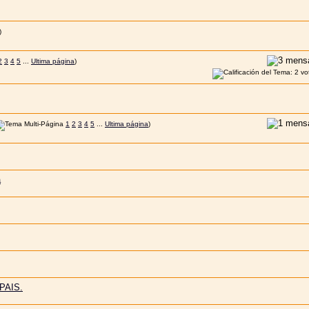
)
2
3
4
5
...
Ultima página
)
1
2
3
4
5
...
Ultima página
)
a
PAIS.