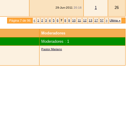
1
26
29-Jun-2011
20:16
Página 7 de 96
<
1
2
3
4
5
6
7
8
9
10
11
12
13
17
57
>
Ultima
»
Moderadores
Moderadores : 1
Pastor Mariano