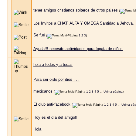
tener amigos cristianos solteros de otros paises
(
Los Invitos a CHAT: ALFA Y OMEGA Santidad a Jehova.
Se fué
(
1
2
3
)
Ayuda!!! necesito actividades para fogata de niños
hola a todos y a todas
Para ser oído por dios . . .
mexicanos
(
1
2
3
4
5
...
Ultima página
)
El club anti-facebook
(
1
2
3
4
5
...
Ultima pá
Hoy es el día del amigo!!!
Hola