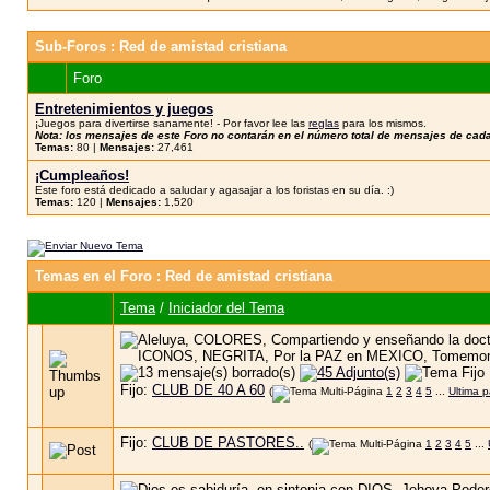
Sub-Foros
: Red de amistad cristiana
Foro
Entretenimientos y juegos
¡Juegos para divertirse sanamente! - Por favor lee las
reglas
para los mismos.
Nota: los mensajes de este Foro no contarán en el número total de mensajes de cad
Temas:
80 |
Mensajes:
27,461
¡Cumpleaños!
Este foro está dedicado a saludar y agasajar a los foristas en su día. :)
Temas:
120 |
Mensajes:
1,520
Temas en el Foro
: Red de amistad cristiana
Tema
/
Iniciador del Tema
Fijo:
CLUB DE 40 A 60
(
1
2
3
4
5
...
Ultima 
Fijo:
CLUB DE PASTORES..
(
1
2
3
4
5
...