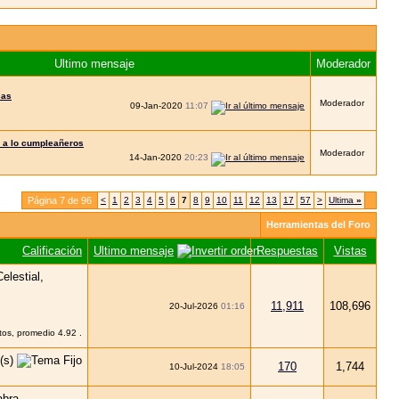
Ultimo mensaje
Moderador
cas
Moderador
09-Jan-2020
11:07
 a lo cumpleañeros
Moderador
14-Jan-2020
20:23
Página 7 de 96
<
1
2
3
4
5
6
7
8
9
10
11
12
13
17
57
>
Ultima
»
Herramientas del Foro
Calificación
Ultimo mensaje
Respuestas
Vistas
11,911
108,696
20-Jul-2026
01:16
170
1,744
10-Jul-2024
18:05