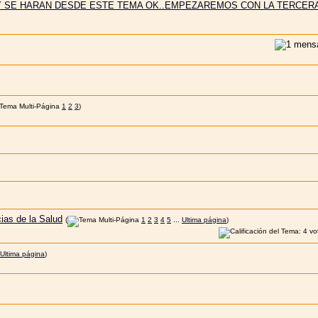
Y SE HARAN DESDE ESTE TEMA OK..EMPEZAREMOS CON LA TERCERA
1
2
3
)
ias de la Salud
(
1
2
3
4
5
...
Ultima página
)
Ultima página
)