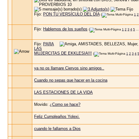
Fijo:
PON TU VERSÍCULO DEL DÍA
(
1
2
Fijo:
Hablemos de los sueños
(
1
2
3
4
5
..
Fijo:
PARA
LAS
MUJERCITAS DE EKKLESIA!!!
(
1
2
3
4
ya no os llamare Ciervos sino amigos..
Cuando no sepas que hacer en la cocina
LAS ESTACIONES DE LA VIDA
Movido:
¿Como se hace?
Feliz Cumpleaños Yolexi.
cuando le fallamos a Dios