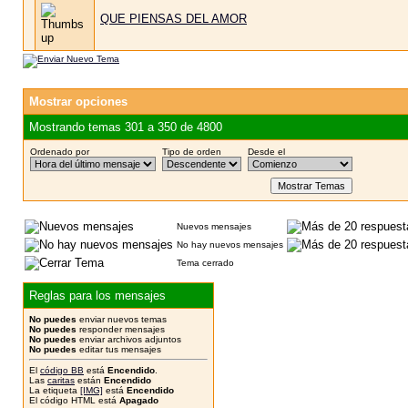
QUE PIENSAS DEL AMOR
Mostrar opciones
Mostrando temas 301 a 350 de 4800
Ordenado por
Tipo de orden
Desde el
Nuevos mensajes
No hay nuevos mensajes
Tema cerrado
Reglas para los mensajes
No puedes
enviar nuevos temas
No puedes
responder mensajes
No puedes
enviar archivos adjuntos
No puedes
editar tus mensajes
El
código BB
está
Encendido
.
Las
caritas
están
Encendido
La etiqueta
[IMG]
está
Encendido
El código HTML está
Apagado