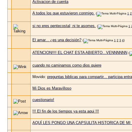
Activacion de cuenta
A todos los que estuvieron conmigo.
(
1
2
si no eres pentecostal; ni te asomes.
(
1
El amar... ¿es una decisión?
(
1
2
3
4
)
ATENCION!!!! EL CHAT ESTA ABIERTO...VENNNNNN
(
cuando no caminamos como dios quiere
Movido:
preguntas biblicas para compartir... participa entr
Mi Dios es Maravilloso
cuestionario!
!!! El fin de los tiempos ya esta aqui !!!
AQUÍ LES PONGO UNA CAPSULITA HISTORICA DE MI 