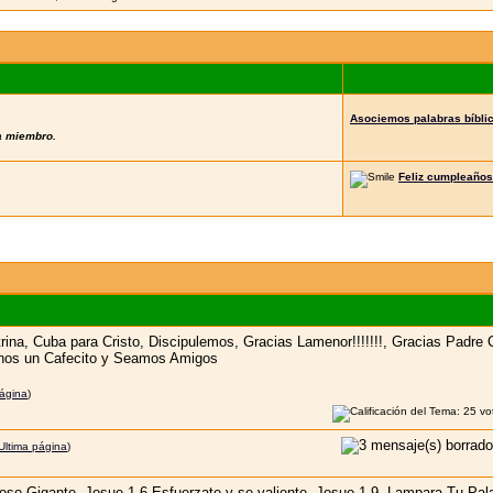
Asociemos palabras bíbli
a miembro.
Feliz cumpleaños
página
)
Ultima página
)