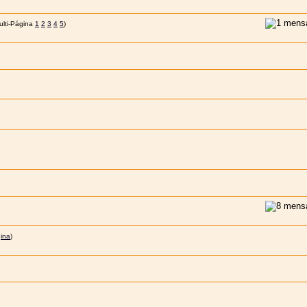
1
2
3
4
5
)
gina
)