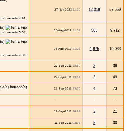
12,018
57,559
27-Nov-2023
11:20
583
9,712
05-Aug-2019
21:32
1,975
19,033
05-Aug-2019
21:25
2
36
29-Sep-2011
15:50
3
49
22-Sep-2011
19:14
4
73
21-Sep-2011
23:20
-
-
-
2
21
12-Sep-2011
20:29
5
30
11-Sep-2011
03:06