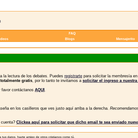
a
FAQ
ideos
Blogs
Mensajerito
a la lectura de los debates. Puedes
registrarte
para solicitar la membresía e
 totalmente gratis
, por lo tanto te invitamos a
solicitar el ingreso a nue
or favor contáctanos
AQUI
.
eña en los casilleros que ves justo aquí arriba a la derecha.
Recomendamo
tu cuenta?
Clickea aquí para solicitar que dicho email te sea enviado nue
 tus datos, hazte amigo de otros cristianos como tú.