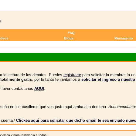
a
FAQ
ideos
Blogs
Mensajerito
a la lectura de los debates. Puedes
registrarte
para solicitar la membresía e
 totalmente gratis
, por lo tanto te invitamos a
solicitar el ingreso a nue
or favor contáctanos
AQUI
.
eña en los casilleros que ves justo aquí arriba a la derecha.
Recomendamo
tu cuenta?
Clickea aquí para solicitar que dicho email te sea enviado nue
gloria y para testimonio a todos.