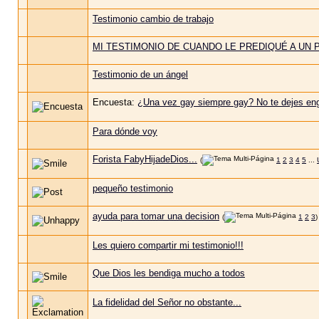
Testimonio cambio de trabajo
MI TESTIMONIO DE CUANDO LE PREDIQUÉ A UN
Testimonio de un ángel
Encuesta:
¿Una vez gay siempre gay? No te dejes en
Para dónde voy
Forista FabyHijadeDios...
(
1
2
3
4
5
...
pequeño testimonio
ayuda para tomar una decision
(
1
2
3
)
Les quiero compartir mi testimonio!!!
Que Dios les bendiga mucho a todos
La fidelidad del Señor no obstante...