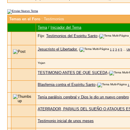
Temas en el Foro
: Testimonios
Tema
/
Iniciador del Tema
Fijo:
Testimonios del Espiritu Santo
(
Jesucristo el Libertador.
(
1
2
3
4
5
...
Ul
Yojan
TESTIMONIO ANTES DE QUE SUCEDA
(
Blasfemia contra el Espíritu Santo
(
1
Tenía parálisis cerebral y Dios le dio un nuevo cerebro
ATERRADOR, PARALIS DEL SUEÑO O ATAQUES E
Testimonio inicial de unos meses