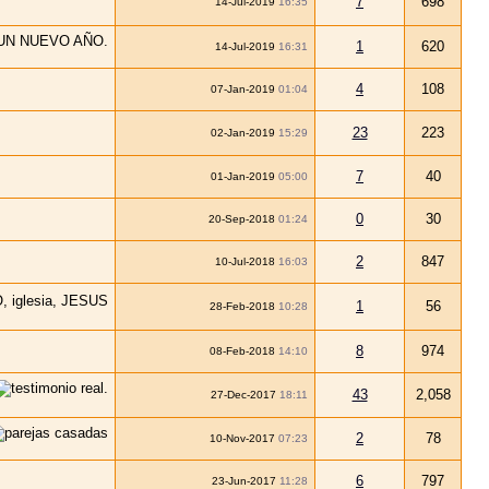
7
698
14-Jul-2019
16:35
1
620
14-Jul-2019
16:31
4
108
07-Jan-2019
01:04
23
223
02-Jan-2019
15:29
7
40
01-Jan-2019
05:00
0
30
20-Sep-2018
01:24
2
847
10-Jul-2018
16:03
1
56
28-Feb-2018
10:28
8
974
08-Feb-2018
14:10
43
2,058
27-Dec-2017
18:11
2
78
10-Nov-2017
07:23
6
797
23-Jun-2017
11:28