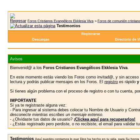
Foros Cristianos Evangélicos Ekklesia Viva
>
Foros de comunión cristian
Testimonios
Registrarse
Descargas
Directorio de V
Avisos
Bienvenid@ a los
Foros Cristianos Evangélicos Ekklesia Viva
.
En este momento estás viendo los Foros como invitad@, y sin acceso 
lectura y podrás publicar mensajes en los Foros. El
registro
es rápido
y
Si tienes algún problema con el proceso de registro o con tu cuenta, p
IMPORTANTE
Si ya te registraste alguna vez:
- Para ingresar al sistema debes colocar tu Nombre de Usuario y Contras
desconecte mientras escribes un mensaje extenso.
- ¿Olvidaste tus datos de usuario?
¡Clickea aquí para recuperarlos!
- ¿Estás registrado pero perdiste, o no recibiste, el email para validar 
Testimonios
Aquí puedes contarnos lo que Dios ha hecho en tu vida, para Su honra y 