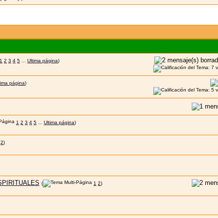
1
2
3
4
5
...
Ultima página
)
tima página
)
1
2
3
4
5
...
Ultima página
)
2
)
SPIRITUALES
(
1
2
)