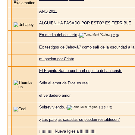
AÑO 2011
ALGUIEN HA PASADO POR ESTO? ES TERRIBLE
En medio del desierto
(
1
2
3
)
Ex testigos de Jehová// como salí de la oscuridad a l
mi pacion por Cristo
El Espiritu Santo contra el espiritu del anticristo
Sólo el amor de Dios es real
el verdadero amor
Sobreviviendo.
(
1
2
3
4
5
)
¿Las parejas casadas se pueden restablecer?
¡¡¡¡¡¡¡¡¡¡¡¡ Nueva Iglesia !!!!!!!!!!!!!