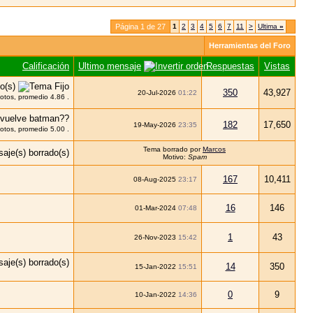
Página 1 de 27
1
2
3
4
5
6
7
11
>
Ultima
»
Herramientas del Foro
Calificación
Ultimo mensaje
Respuestas
Vistas
350
43,927
20-Jul-2026
01:22
182
17,650
19-May-2026
23:35
Tema borrado por
Marcos
Motivo:
Spam
167
10,411
08-Aug-2025
23:17
16
146
01-Mar-2024
07:48
1
43
26-Nov-2023
15:42
14
350
15-Jan-2022
15:51
0
9
10-Jan-2022
14:36