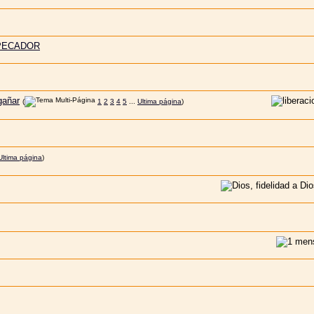
 PECADOR
gañar
(
1
2
3
4
5
...
Ultima página
)
Ultima página
)