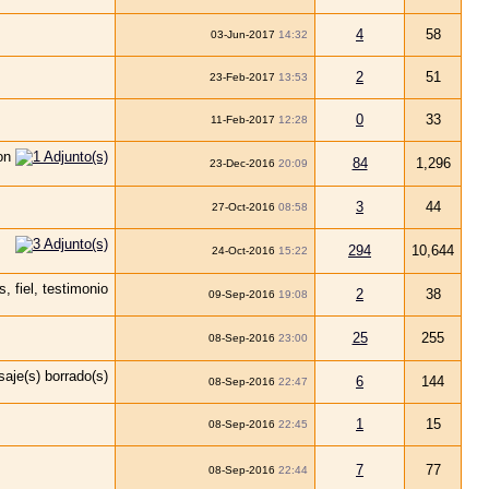
4
58
03-Jun-2017
14:32
2
51
23-Feb-2017
13:53
0
33
11-Feb-2017
12:28
84
1,296
23-Dec-2016
20:09
3
44
27-Oct-2016
08:58
294
10,644
24-Oct-2016
15:22
2
38
09-Sep-2016
19:08
25
255
08-Sep-2016
23:00
6
144
08-Sep-2016
22:47
1
15
08-Sep-2016
22:45
7
77
08-Sep-2016
22:44