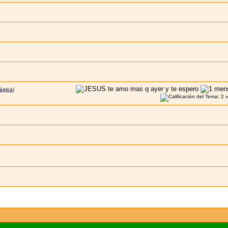
página
)