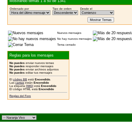
Mostrando temas 1 a 50 de 1341
Ordenado por
Tipo de orden
Desde el
Nuevos mensajes
No hay nuevos mensajes
Tema cerrado
Reglas para los mensajes
No puedes
enviar nuevos temas
No puedes
responder mensajes
No puedes
enviar archivos adjuntos
No puedes
editar tus mensajes
El
código BB
está
Encendido
.
Las
caritas
están
Encendido
La etiqueta
[IMG]
está
Encendido
El código HTML está
Encendido
Reglas del Foro