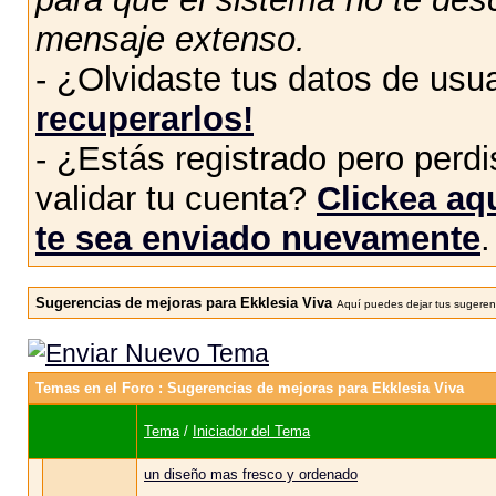
mensaje extenso.
- ¿Olvidaste tus datos de usu
recuperarlos!
- ¿Estás registrado pero perdis
validar tu cuenta?
Clickea aqu
te sea enviado nuevamente
.
Sugerencias de mejoras para Ekklesia Viva
Aquí puedes dejar tus sugerenc
Temas en el Foro
: Sugerencias de mejoras para Ekklesia Viva
Tema
/
Iniciador del Tema
un diseño mas fresco y ordenado