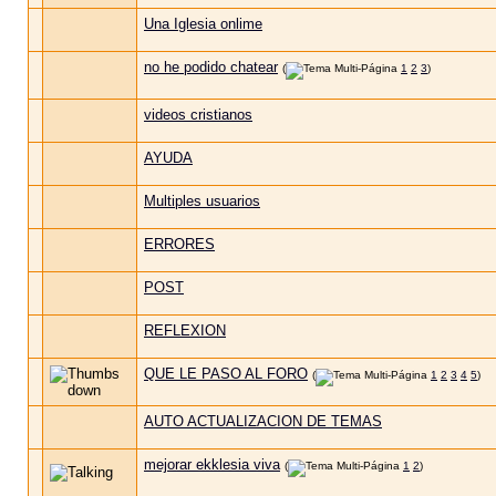
Una Iglesia onlime
no he podido chatear
(
1
2
3
)
videos cristianos
AYUDA
Multiples usuarios
ERRORES
POST
REFLEXION
QUE LE PASO AL FORO
(
1
2
3
4
5
)
AUTO ACTUALIZACION DE TEMAS
mejorar ekklesia viva
(
1
2
)