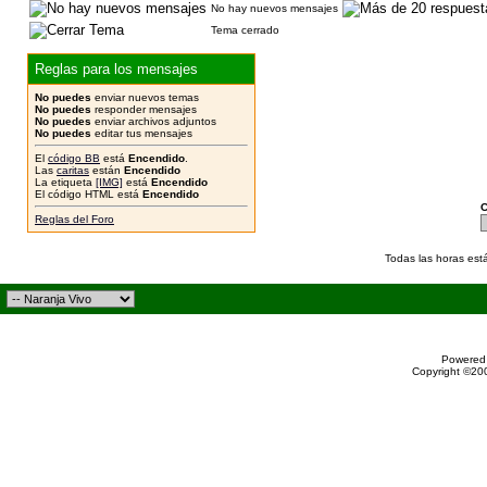
No hay nuevos mensajes
Tema cerrado
Reglas para los mensajes
No puedes
enviar nuevos temas
No puedes
responder mensajes
No puedes
enviar archivos adjuntos
No puedes
editar tus mensajes
El
código BB
está
Encendido
.
Las
caritas
están
Encendido
La etiqueta
[IMG]
está
Encendido
El código HTML está
Encendido
C
Reglas del Foro
Todas las horas est
Powered 
Copyright ©200