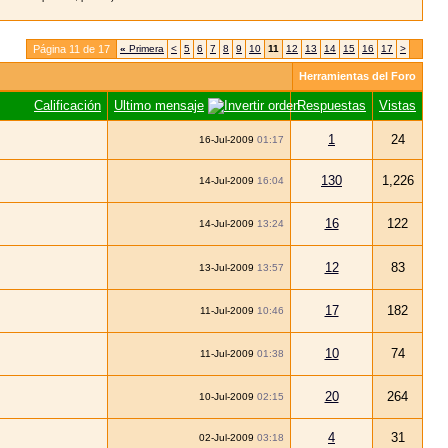
Página 11 de 17
«
Primera
<
5
6
7
8
9
10
11
12
13
14
15
16
17
>
Herramientas del Foro
Calificación
Ultimo mensaje
Respuestas
Vistas
1
24
16-Jul-2009
01:17
130
1,226
14-Jul-2009
16:04
16
122
14-Jul-2009
13:24
12
83
13-Jul-2009
13:57
17
182
11-Jul-2009
10:46
10
74
11-Jul-2009
01:38
20
264
10-Jul-2009
02:15
4
31
02-Jul-2009
03:18