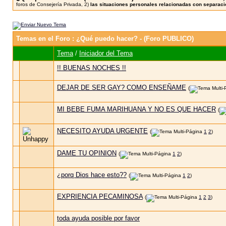
foros de Consejería Privada, 2)
las situaciones personales relacionadas con separacio
Temas en el Foro
: ¿Qué puedo hacer? - (Foro PUBLICO)
Tema
/
Iniciador del Tema
!! BUENAS NOCHES !!
DEJAR DE SER GAY? COMO ENSEÑAME
(
MI BEBE FUMA MARIHUANA Y NO ES QUE HACER
(
NECESITO AYUDA URGENTE
(
1
2
)
DAME TU OPINION
(
1
2
)
¿porq Dios hace esto??
(
1
2
)
EXPRIENCIA PECAMINOSA
(
1
2
3
)
toda ayuda posible por favor