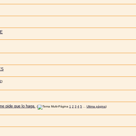
TE
ES
2
)
 me pide que lo haga.
(
1
2
3
4
5
...
Ultima página
)