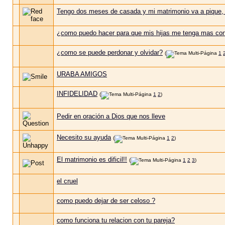
Tengo dos meses de casada y mi matrimonio va a pique, 
¿como puedo hacer para que mis hijas me tenga mas conf
¿como se puede perdonar y olvidar?
(
1
URABA AMIGOS
INFIDELIDAD
(
1
2
)
Pedir en oración a Dios que nos lleve
Necesito su ayuda
(
1
2
)
El matrimonio es dificil!!
(
1
2
3
)
el cruel
como puedo dejar de ser celoso ?
como funciona tu relacion con tu pareja?