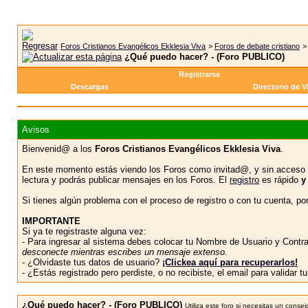
Foros Cristianos Evangélicos Ekklesia Viva
>
Foros de debate cristiano
¿Qué puedo hacer? - (Foro PUBLICO)
Registrarse
Descargas
Directorio de V
Avisos
Bienvenid@ a los
Foros Cristianos Evangélicos Ekklesia Viva
.
En este momento estás viendo los Foros como invitad@, y sin acceso 
lectura y podrás publicar mensajes en los Foros. El
registro
es rápido
y
Si tienes algún problema con el proceso de registro o con tu cuenta, p
IMPORTANTE
Si ya te registraste alguna vez:
- Para ingresar al sistema debes colocar tu Nombre de Usuario y Contras
desconecte mientras escribes un mensaje extenso.
- ¿Olvidaste tus datos de usuario?
¡Clickea aquí para recuperarlos!
- ¿Estás registrado pero perdiste, o no recibiste, el email para validar 
¿Qué puedo hacer? - (Foro PUBLICO)
Utiliza este foro si necesitas un con