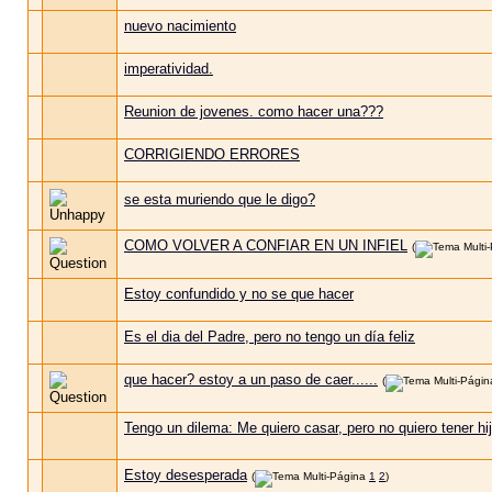
nuevo nacimiento
imperatividad.
Reunion de jovenes. como hacer una???
CORRIGIENDO ERRORES
se esta muriendo que le digo?
COMO VOLVER A CONFIAR EN UN INFIEL
(
Estoy confundido y no se que hacer
Es el dia del Padre, pero no tengo un día feliz
que hacer? estoy a un paso de caer......
(
Tengo un dilema: Me quiero casar, pero no quiero tener hi
Estoy desesperada
(
1
2
)