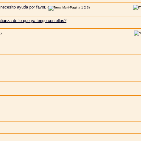
necesito ayuda por favor.
(
1
2
3
)
ianza de lo que ya tengo con ellas?
2
)