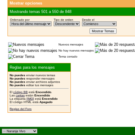
Mostrar opciones
Mostrando temas 501 a 550 de 848
Ordenado por
Tipo de orden
Desde el
Nuevos mensajes
No hay nuevos mensajes
Tema cerrado
Reglas para los mensajes
No puedes
enviar nuevos temas
No puedes
responder mensajes
No puedes
enviar archivos adjuntos
No puedes
editar tus mensajes
El
código BB
está
Encendido
.
Las
caritas
están
Encendido
La etiqueta
[IMG]
está
Encendido
El código HTML está
Apagado
Reglas del Foro