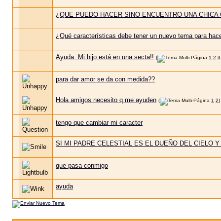
¿QUE PUEDO HACER SINO ENCUENTRO UNA CHICA 
¿Qué características debe tener un nuevo tema para hacer
Ayuda. Mi hijo está en una secta!!
(
1
2
3
para dar amor se da con medida??
Hola amigos necesito q me ayuden
(
1
2
)
tengo que cambiar mi caracter
SI MI PADRE CELESTIAL ES EL DUEÑO DEL CIELO 
que pasa conmigo
ayuda