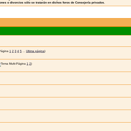
nes o divorcios sólo se tratarán en dichos foros de Consejería privados.
1
2
3
4
5
...
Ultima página
)
1
2
)