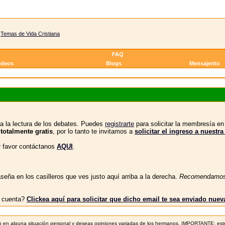
>
Temas de Vida Cristiana
FAQ
ideos
Blogs
Mensajerito
a la lectura de los debates. Puedes
registrarte
para solicitar la membresía e
 totalmente gratis
, por lo tanto te invitamos a
solicitar el ingreso a nue
or favor contáctanos
AQUI
.
eña en los casilleros que ves justo aquí arriba a la derecha.
Recomendamo
tu cuenta?
Clickea aquí para solicitar que dicho email te sea enviado nue
sejo en alguna situación personal y deseas opiniones variadas de los hermanos. IMPORTANTE: este