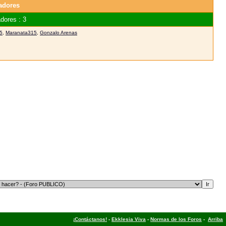
adores
dores : 3
5
,
Maranata315
,
Gonzalo Arenas
¡Contáctanos!
-
Ekklesia Viva
-
Normas de los Foros
-
Arriba