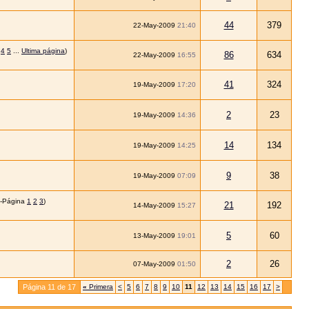
44
379
22-May-2009
21:40
4
5
...
Ultima página
)
86
634
22-May-2009
16:55
41
324
19-May-2009
17:20
2
23
19-May-2009
14:36
14
134
19-May-2009
14:25
9
38
19-May-2009
07:09
1
2
3
)
21
192
14-May-2009
15:27
5
60
13-May-2009
19:01
2
26
07-May-2009
01:50
Página 11 de 17
«
Primera
<
5
6
7
8
9
10
11
12
13
14
15
16
17
>