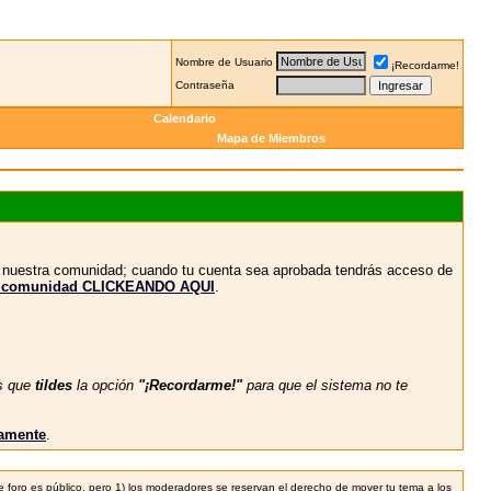
Nombre de Usuario
¡Recordarme!
Contraseña
Calendario
Mapa de Miembros
n nuestra comunidad; cuando tu cuenta sea aprobada tendrás acceso de
stra comunidad CLICKEANDO AQUI
.
s que
tildes
la opción
"¡Recordarme!"
para que el sistema no te
vamente
.
 foro es público, pero 1) los moderadores se reservan el derecho de mover tu tema a los