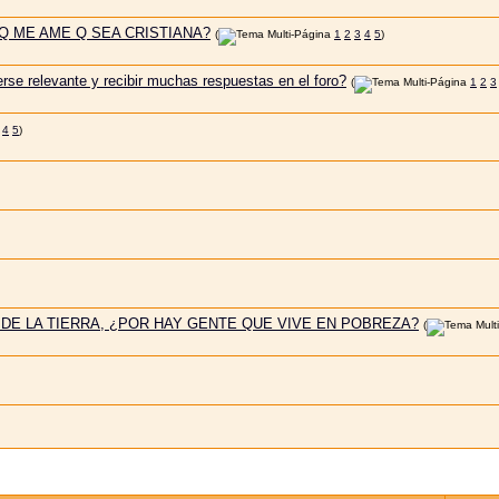
Q ME AME Q SEA CRISTIANA?
(
1
2
3
4
5
)
se relevante y recibir muchas respuestas en el foro?
(
1
2
3
4
5
)
Y DE LA TIERRA, ¿POR HAY GENTE QUE VIVE EN POBREZA?
(