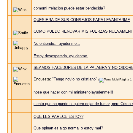
comomi rrelacion puede estar bendecida?
QUESIERA DE SUS CONSEJOS PARA LEVANTARME
COMO PUEDO RENOVAR MIS FUERZAS NUEVAMEN
No entiendo... ayudenme...
Estoy desesperada, ayudenme.
SEAMOS HACEDORES DE LA PALABRA Y NO OIDOR
Encuesta:
"Tengo novio no cristiano"
(
1
nose que hacer con mi ministerio!ayudenme!!!
siento que no puedo ni quiero dejar de fumar, pero Cristo
QUE LES PARECE ESTO??
Que opinan es algo normal o estoy mal?