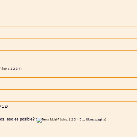
1
2
3
4
)
1
2
)
jos, eso es posible?
(
1
2
3
4
5
...
Ultima página
)