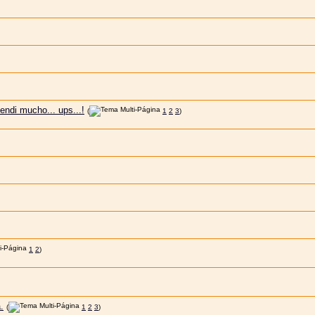
endi mucho... ups...!
(
1
2
3
)
1
2
)
.
(
1
2
3
)