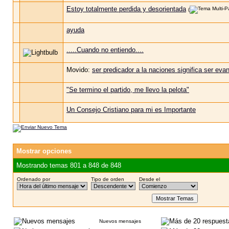
Estoy totalmente perdida y desorientada
(
ayuda
.....Cuando no entiendo....
Movido:
ser predicador a la naciones significa ser evan
"Se termino el partido, me llevo la pelota"
Un Consejo Cristiano para mi es Importante
Mostrar opciones
Mostrando temas 801 a 848 de 848
Ordenado por
Tipo de orden
Desde el
Nuevos mensajes