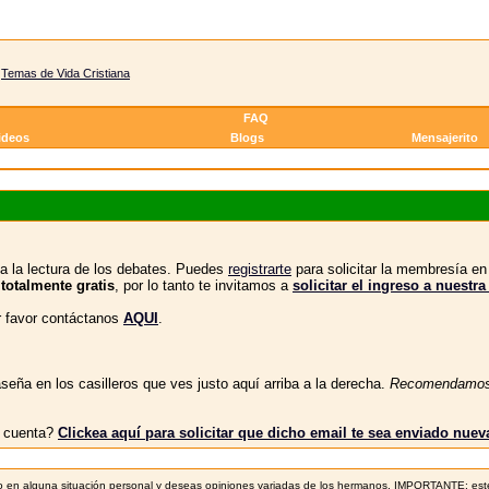
>
Temas de Vida Cristiana
FAQ
ideos
Blogs
Mensajerito
a la lectura de los debates. Puedes
registrarte
para solicitar la membresía e
 totalmente gratis
, por lo tanto te invitamos a
solicitar el ingreso a nue
or favor contáctanos
AQUI
.
eña en los casilleros que ves justo aquí arriba a la derecha.
Recomendamo
tu cuenta?
Clickea aquí para solicitar que dicho email te sea enviado nue
sejo en alguna situación personal y deseas opiniones variadas de los hermanos. IMPORTANTE: este