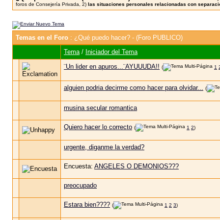
foros de Consejería Privada, 2)
las situaciones personales relacionadas con separacio
Temas en el Foro
: ¿Qué puedo hacer? - (Foro PUBLICO)
Tema
/
Iniciador del Tema
¨Un lider en apuros...¨AYUUUDA!!
(
1
alguien podria decirme como hacer para olvidar...
(
musina secular romantica
Quiero hacer lo correcto
(
1
2
)
urgente, diganme la verdad?
Encuesta:
ANGELES O DEMONIOS???
preocupado
Estara bien????
(
1
2
3
)