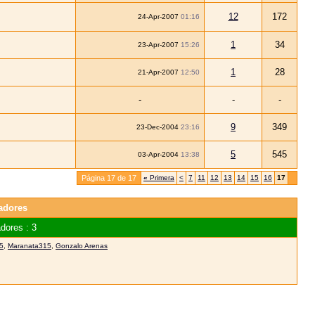
12
172
24-Apr-2007
01:16
1
34
23-Apr-2007
15:26
1
28
21-Apr-2007
12:50
-
-
-
9
349
23-Dec-2004
23:16
5
545
03-Apr-2004
13:38
Página 17 de 17
«
Primera
<
7
11
12
13
14
15
16
17
adores
dores : 3
5
,
Maranata315
,
Gonzalo Arenas