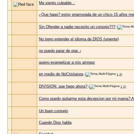
Me siento culpable...
¿Que hago? estoy enamorada de un chico 15 años me
Sin Ofender a nadie necesito un consejo???
(
No logro entender el idioma de DIOS (urgente)
no puedo parar de orar..¡
quiero evangelizar a mis amigos
en medio de NoCristianos
(
1
2
)
DIVISION. que hago ahora?
(
1
2
)
Como puedo quitarme esta decepcion por mi mama? 
Un buen consejo
Cuando Dios habla