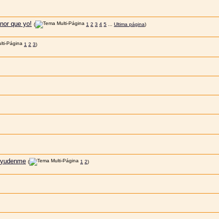
nor que yo!
(
1
2
3
4
5
...
Ultima página
)
1
2
3
)
Ayudenme
(
1
2
)