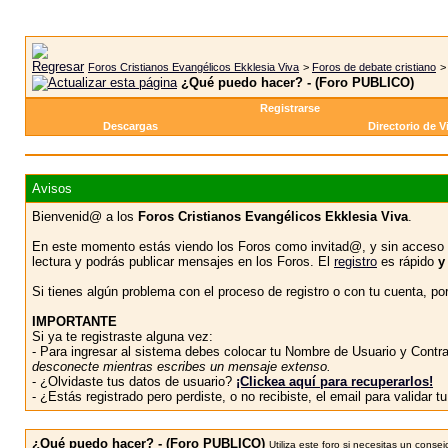
Foros Cristianos Evangélicos Ekklesia Viva
>
Foros de debate cristiano
¿Qué puedo hacer? - (Foro PUBLICO)
Registrarse
Descargas
Directorio de V
Avisos
Bienvenid@ a los
Foros Cristianos Evangélicos Ekklesia Viva
.
En este momento estás viendo los Foros como invitad@, y sin acceso 
lectura y podrás publicar mensajes en los Foros. El
registro
es rápido
y
Si tienes algún problema con el proceso de registro o con tu cuenta, p
IMPORTANTE
Si ya te registraste alguna vez:
- Para ingresar al sistema debes colocar tu Nombre de Usuario y Contras
desconecte mientras escribes un mensaje extenso.
- ¿Olvidaste tus datos de usuario?
¡Clickea aquí para recuperarlos!
- ¿Estás registrado pero perdiste, o no recibiste, el email para validar 
¿Qué puedo hacer? - (Foro PUBLICO)
Utiliza este foro si necesitas un con