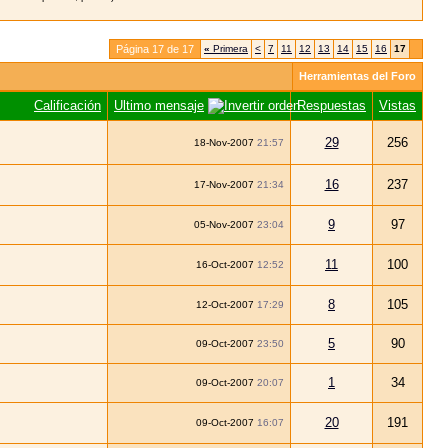
Página 17 de 17
«
Primera
<
7
11
12
13
14
15
16
17
Herramientas del Foro
Calificación
Ultimo mensaje
Respuestas
Vistas
29
256
18-Nov-2007
21:57
16
237
17-Nov-2007
21:34
9
97
05-Nov-2007
23:04
11
100
16-Oct-2007
12:52
8
105
12-Oct-2007
17:29
5
90
09-Oct-2007
23:50
1
34
09-Oct-2007
20:07
20
191
09-Oct-2007
16:07