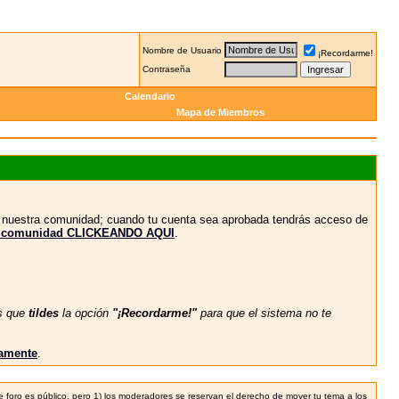
Nombre de Usuario
¡Recordarme!
Contraseña
Calendario
Mapa de Miembros
n nuestra comunidad; cuando tu cuenta sea aprobada tendrás acceso de
stra comunidad CLICKEANDO AQUI
.
s que
tildes
la opción
"¡Recordarme!"
para que el sistema no te
vamente
.
 foro es público, pero 1) los moderadores se reservan el derecho de mover tu tema a los