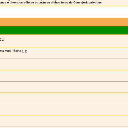
nes o divorcios sólo se tratarán en dichos foros de Consejería privados.
2
3
)
1
2
)