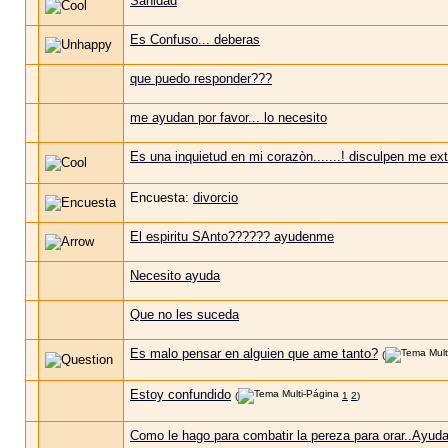
Sanidad
Es Confuso... deberas
que puedo responder???
me ayudan por favor... lo necesito
Es una inquietud en mi corazòn.......! disculpen me ext
Encuesta:
divorcio
El espiritu SAnto?????? ayudenme
Necesito ayuda
Que no les suceda
Es malo pensar en alguien que ame tanto?
(
Estoy confundido
(
1
2
)
Como le hago para combatir la pereza para orar..Ayuda