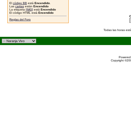
El
código BB
está
Encendido
.
Las
caritas
están
Encendido
La etiqueta
[IMG]
está
Encendido
El código HTML está
Encendido
C
Reglas del Foro
Todas las horas est
Powered 
Copyright ©200