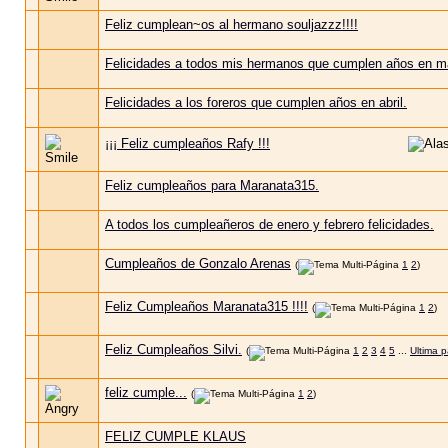
Feliz cumplean~os al hermano souljazzz!!!!
Felicidades a todos mis hermanos que cumplen años en ma
Felicidades a los foreros que cumplen años en abril.
¡¡¡ Feliz cumpleaños Rafy !!!
Feliz cumpleaños para Maranata315.
A todos los cumpleañeros de enero y febrero felicidades.
Cumpleaños de Gonzalo Arenas
(
1
2
)
Feliz Cumpleaños Maranata315 !!!!
(
1
2
)
Feliz Cumpleaños Silvi.
(
1
2
3
4
5
...
Ultima 
feliz cumple...
(
1
2
)
FELIZ CUMPLE KLAUS