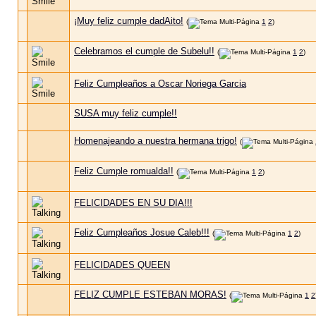
¡Muy feliz cumple dadAito!
(
1
2
)
Celebramos el cumple de Subelu!!
(
1
2
)
Feliz Cumpleaños a Oscar Noriega Garcia
SUSA muy feliz cumple!!
Homenajeando a nuestra hermana trigo!
(
Feliz Cumple romualda!!
(
1
2
)
FELICIDADES EN SU DIA!!!
Feliz Cumpleaños Josue Caleb!!!
(
1
2
)
FELICIDADES QUEEN
FELIZ CUMPLE ESTEBAN MORAS!
(
1
2