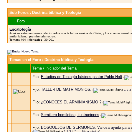
Sub-Foros
: Doctrina bíblica y Teología
Foro
Escatología
Aquí se estudian temas relacionados con la futura venida de Cristo, y los acontecimientos
amilenialismo, premilenialismo, etc.
Temas:
494 |
Mensajes:
30,001
Temas en el Foro
: Doctrina bíblica y Teología
Tema
/
Iniciador del Tema
Fijo:
Estudios de Teología básicos pastor Pablo Hoff
(
Fijo:
TALLER DE MATRIMONIOS.
(
1
2
3
Fijo:
¿CONOCES EL ARMINIANISMO ?
(
Fijo:
Semillero homiletico, ilustraciones
(
Fijo:
BOSQUEJOS DE SERMONES: Valiosa ayuda para el 
(
1
2
3
4
5
...
Ultima página
)