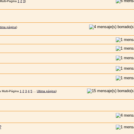
1
2
3
)
ltima página
)
1
2
3
4
5
...
Ultima página
)
?