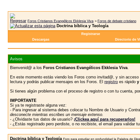
Foros Cristianos Evangélicos Ekklesia Viva
>
Foros de debate cristiano
Doctrina bíblica y Teología
Registrarse
Descargas
Directorio de V
Avisos
Bienvenid@ a los
Foros Cristianos Evangélicos Ekklesia Viva
.
En este momento estás viendo los Foros como invitad@, y sin acceso 
lectura y podrás publicar mensajes en los Foros. El
registro
es rápido
y
Si tienes algún problema con el proceso de registro o con tu cuenta, p
IMPORTANTE
Si ya te registraste alguna vez:
- Para ingresar al sistema debes colocar tu Nombre de Usuario y Contras
desconecte mientras escribes un mensaje extenso.
- ¿Olvidaste tus datos de usuario?
¡Clickea aquí para recuperarlos!
- ¿Estás registrado pero perdiste, o no recibiste, el email para validar 
Doctrina bíblica y Teología
Foro para estudiar en profundidad la Palabra de Dios: t