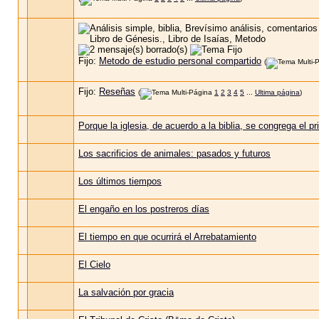
Fijo:
Metodo de estudio personal compartido
(
Fijo:
Reseñas
(
1
2
3
4
5
...
Ultima página
)
Porque la iglesia, de acuerdo a la biblia, se congrega el p
Los sacrificios de animales: pasados y futuros
Los últimos tiempos
El engaño en los postreros días
El tiempo en que ocurrirá el Arrebatamiento
El Cielo
La salvación por gracia