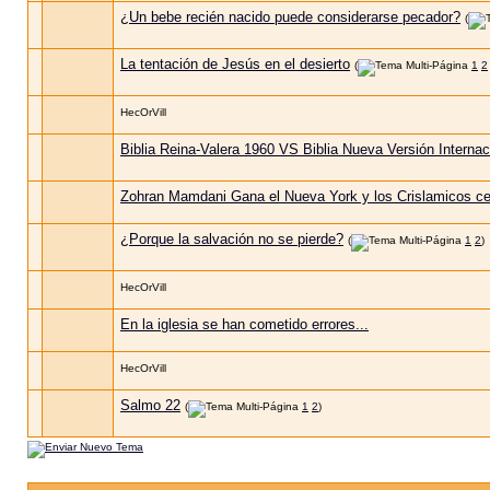
¿Un bebe recién nacido puede considerarse pecador?
(
La tentación de Jesús en el desierto
(
1
2
HecOrVill
Biblia Reina-Valera 1960 VS Biblia Nueva Versión Internac
Zohran Mamdani Gana el Nueva York y los Crislamicos ce
¿Porque la salvación no se pierde?
(
1
2
)
HecOrVill
En la iglesia se han cometido errores...
HecOrVill
Salmo 22
(
1
2
)