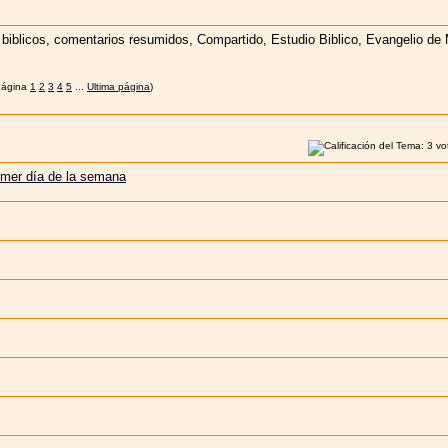
1
2
3
4
5
...
Ultima página
)
rimer día de la semana