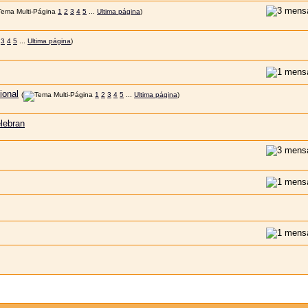
1
2
3
4
5
...
Ultima página
)
3
4
5
...
Ultima página
)
ional
(
1
2
3
4
5
...
Ultima página
)
lebran