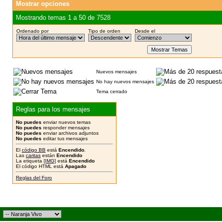
Mostrar opciones
Mostrando temas 1 a 50 de 7528
Ordenado por
Tipo de orden
Desde el
Nuevos mensajes
No hay nuevos mensajes
Tema cerrado
Reglas para los mensajes
No puedes
enviar nuevos temas
No puedes
responder mensajes
No puedes
enviar archivos adjuntos
No puedes
editar tus mensajes
El
código BB
está
Encendido
.
Las
caritas
están
Encendido
La etiqueta
[IMG]
está
Encendido
El código HTML está
Apagado
Reglas del Foro