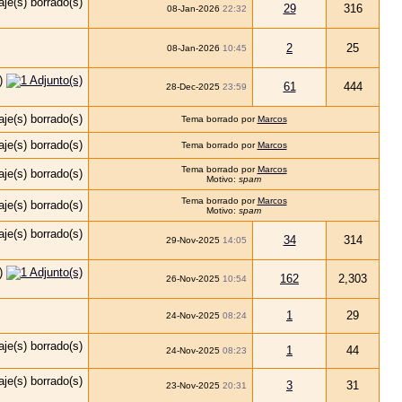
29
316
08-Jan-2026
22:32
2
25
08-Jan-2026
10:45
61
444
28-Dec-2025
23:59
Tema borrado por
Marcos
Tema borrado por
Marcos
Tema borrado por
Marcos
Motivo:
spam
Tema borrado por
Marcos
Motivo:
spam
34
314
29-Nov-2025
14:05
162
2,303
26-Nov-2025
10:54
1
29
24-Nov-2025
08:24
1
44
24-Nov-2025
08:23
3
31
23-Nov-2025
20:31