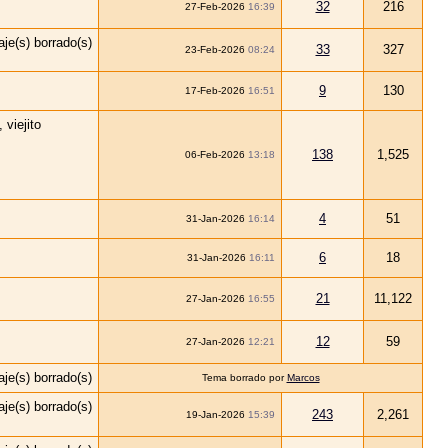
32
216
27-Feb-2026
16:39
33
327
23-Feb-2026
08:24
9
130
17-Feb-2026
16:51
138
1,525
06-Feb-2026
13:18
4
51
31-Jan-2026
16:14
6
18
31-Jan-2026
16:11
21
11,122
27-Jan-2026
16:55
12
59
27-Jan-2026
12:21
Tema borrado por
Marcos
243
2,261
19-Jan-2026
15:39