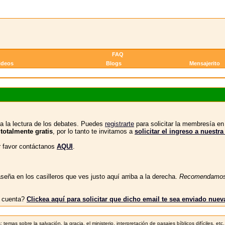
FAQ
ideos
Blogs
Mensajerito
a la lectura de los debates. Puedes
registrarte
para solicitar la membresía e
 totalmente gratis
, por lo tanto te invitamos a
solicitar el ingreso a nue
or favor contáctanos
AQUI
.
eña en los casilleros que ves justo aquí arriba a la derecha.
Recomendamo
tu cuenta?
Clickea aquí para solicitar que dicho email te sea enviado nue
emas sobre la salvación, la gracia, el ministerio, interpretación de pasajes bíblicos difíciles, etc