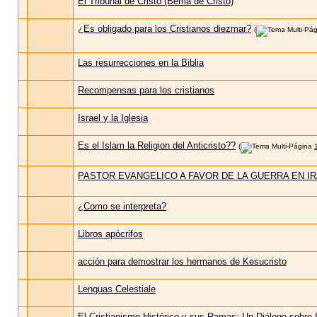
El Tribunal de Cristo (Bēma de Cristo)
¿Es obligado para los Cristianos diezmar?
(
Las resurrecciones en la Biblia
Recompensas para los cristianos
Israel y la Iglesia
Es el Islam la Religion del Anticristo??
(
PASTOR EVANGELICO A FAVOR DE LA GUERRA EN I
¿Como se interpreta?
Libros apócrifos
acción para demostrar los hermanos de Kesucristo
Lenguas Celestiale
El Cristianismo Histórico y sus Ramas: Un Diálogo sobre 