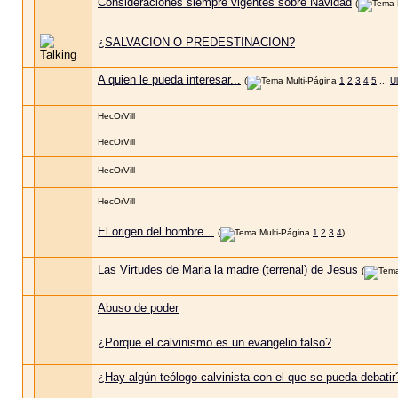
Consideraciones siempre vigentes sobre Navidad
(
¿SALVACION O PREDESTINACION?
A quien le pueda interesar...
(
1
2
3
4
5
...
U
HecOrVill
HecOrVill
HecOrVill
HecOrVill
El origen del hombre...
(
1
2
3
4
)
Las Virtudes de Maria la madre (terrenal) de Jesus
(
Abuso de poder
¿Porque el calvinismo es un evangelio falso?
¿Hay algún teólogo calvinista con el que se pueda debatir