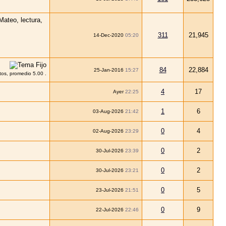
311
21,945
14-Dec-2020
05:20
84
22,884
25-Jan-2016
15:27
4
17
Ayer
22:25
1
6
03-Aug-2026
21:42
0
4
02-Aug-2026
23:29
0
2
30-Jul-2026
23:39
0
2
30-Jul-2026
23:21
0
5
23-Jul-2026
21:51
0
9
22-Jul-2026
22:46