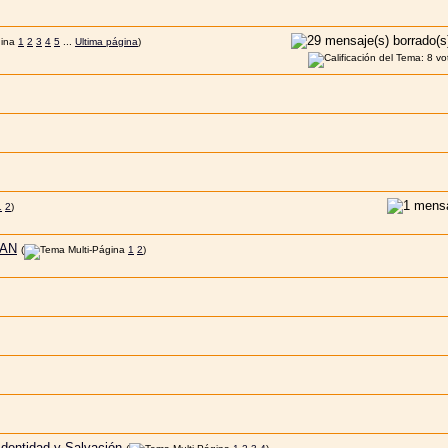
1
2
3
4
5
...
Ultima página
)
1
2
)
RAN
(
1
2
)
Identidad y Salvación