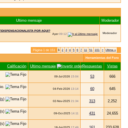
Ultimo mensaje
Moderador
TIDISPENSACIONALISTA POR AQUI?
Moderador
Ayer
09:12
Página 1 de 151
1
2
3
4
5
6
7
11
51
101
>
Ultima
»
Herramientas del Foro
Calificación
Ultimo mensaje
Respuestas
Vistas
53
666
09-Jul-2026
15:04
60
645
04-Feb-2026
13:14
313
2,252
02-Nov-2025
21:34
431
24,655
09-Oct-2025
14:11
161
233,628
18-Jul-2025
17:49