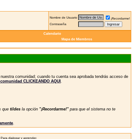
Nombre de Usuario
¡Recordarme!
Contraseña
Calendario
Mapa de Miembros
n nuestra comunidad; cuando tu cuenta sea aprobada tendrás acceso de
stra comunidad CLICKEANDO AQUI
.
s que
tildes
la opción
"¡Recordarme!"
para que el sistema no te
vamente
.
. Para dialogar y aprender.