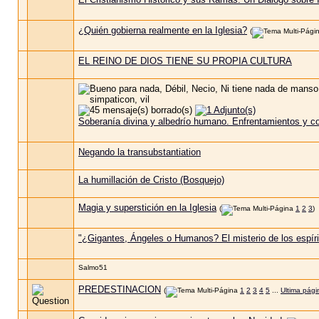
¿Quién gobierna realmente en la Iglesia?
(
EL REINO DE DIOS TIENE SU PROPIA CULTURA
Soberanía divina y albedrío humano. Enfrentamientos y co
Negando la transubstantiation
La humillación de Cristo (Bosquejo)
Magia y superstición en la Iglesia
(
1
2
3
)
"¿Gigantes, Ángeles o Humanos? El misterio de los espíri
Salmo51
PREDESTINACION
(
1
2
3
4
5
...
Ultima pági