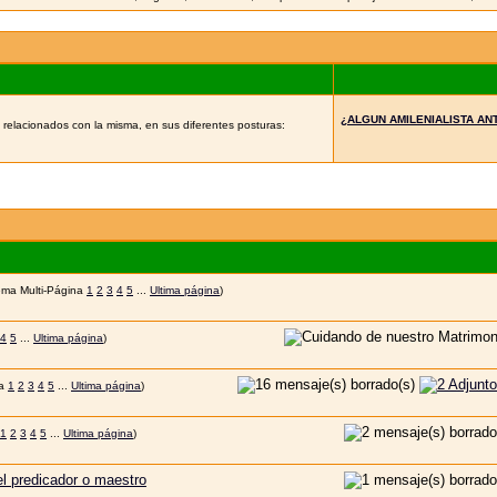
¿ALGUN AMILENIALISTA AN
 relacionados con la misma, en sus diferentes posturas:
1
2
3
4
5
...
Ultima página
)
4
5
...
Ultima página
)
1
2
3
4
5
...
Ultima página
)
1
2
3
4
5
...
Ultima página
)
predicador o maestro