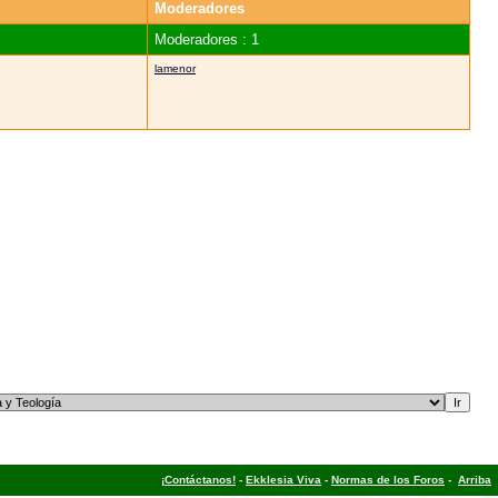
Moderadores
Moderadores : 1
lamenor
¡Contáctanos!
-
Ekklesia Viva
-
Normas de los Foros
-
Arriba