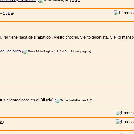
(
1
2
3
4
)
1
2
3
4
)
nciliaciones
(
1
2
3
4
5
...
Ultima página
)
tus encarcelados en el Diluvio"
(
1
2
)
na
)