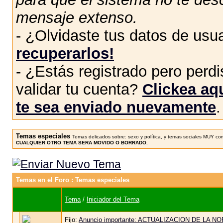
mensaje extenso.
- ¿Olvidaste tus datos de usu
recuperarlos!
- ¿Estás registrado pero perdis
validar tu cuenta?
Clickea aqu
te sea enviado nuevamente
.
Temas especiales
Temas delicados sobre: sexo y política, y temas sociales MUY comp
CUALQUIER OTRO TEMA SERA MOVIDO O BORRADO.
Temas en el Foro
: Temas especiales
Tema
/
Iniciador del Tema
Fijo:
Anuncio importante: ACTUALIZACION DE LA N