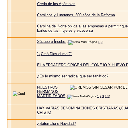
Credo de los Apóstoles
Católicos y Luteranos, 500 años de la Reforma
Carolina del Norte obliga a las empresas a permitir qu
baños de las mujeres y viceversa
Súcubo e Íncubo.
(
1
2
)
"¿Creó Dios el mal?"
EL VERDADERO ORIGEN DEL CONEJO Y HUEVO 
¿Es lo mismo ser radical que ser fanático?
NUESTROS
HERMANOS
MARTIRIZADOS
(
1
2
3
4
5
)
HAY VARIAS DENOMINACIONES CRISTIANAS¿CUA
CRISTO
¿Saturnalia o Navidad?