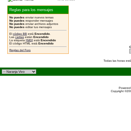
Reglas para los mensajes
No puedes
enviar nuevos temas
No puedes
responder mensajes
No puedes
enviar archivos adjuntos
No puedes
editar tus mensajes
El
código BB
está
Encendido
.
Las
caritas
están
Encendido
La etiqueta
[IMG]
está
Encendido
El código HTML está
Encendido
C
Reglas del Foro
Todas las horas est
Powered 
Copyright ©200