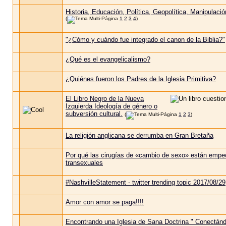
Historia, Educación, Política, Geopolítica, Manipulaci
(
1
2
3
4
)
"¿Cómo y cuándo fue integrado el canon de la Biblia?"
¿Qué es el evangelicalismo?
¿Quiénes fueron los Padres de la Iglesia Primitiva?
El Libro Negro de la Nueva
Izquierda Ideología de género o
subversión cultural.
(
1
2
3
)
La religión anglicana se derrumba en Gran Bretaña
Por qué las cirugías de «cambio de sexo» están empe
transexuales
#NashvilleStatement - twitter trending topic 2017/08/29
Amor con amor se paga!!!!
Encontrando una Iglesia de Sana Doctrina " Conectánd