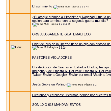
El sufrimiento
(
1
2
3
4
)
¿El ataque atómico a Hiroshima y Nagazaqui fue la ún
opcion para terminar con la segunda guerra mundial?
(
1
2
3
4
5
)
ORGULLOSAMENTE GUATEMALTECO
Líder del bus de la libertad tiene un hijo con disforia de
(
1
2
3
)
PASTORES VIOLADORES
Día de Acción de Gracias en Estados Unidos, festejo 
Indígena y de Ernesto R. Del Valle Ernesto R. Del Val
Twitter Enviar a Google+ Enviar por email Añadir a fav
Jesús Sobre un Pollino
(
1
2
)
Luteranos y católicos: “Pedimos perdón por nuestros f
SON 10 O 613 MANDAMIENTOS