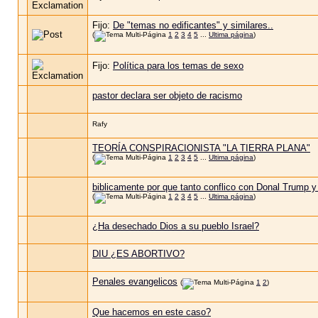
Fijo:
De "temas no edificantes" y similares..
(
1
2
3
4
5
...
Ultima página
)
Fijo:
Política para los temas de sexo
pastor declara ser objeto de racismo
Rafy
TEORÍA CONSPIRACIONISTA "LA TIERRA PLANA"
(
1
2
3
4
5
...
Ultima página
)
biblicamente por que tanto conflico con Donal Trump y
(
1
2
3
4
5
...
Ultima página
)
¿Ha desechado Dios a su pueblo Israel?
DIU ¿ES ABORTIVO?
Penales evangelicos
(
1
2
)
Que hacemos en este caso?