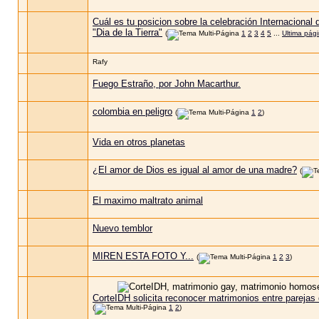
Cuál es tu posicion sobre la celebración Internacional 
"Dia de la Tierra"
(
1
2
3
4
5
...
Ultima pág
Rafy
Fuego Estraño, por John Macarthur.
colombia en peligro
(
1
2
)
Vida en otros planetas
¿El amor de Dios es igual al amor de una madre?
(
El maximo maltrato animal
Nuevo temblor
MIREN ESTA FOTO Y...
(
1
2
3
)
CorteIDH solicita reconocer matrimonios entre pareja
(
1
2
)