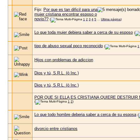
Fijo:
Por que es tan dificil para una
mujer cristiana encontrar esposo o
novio??
(
1
2
3
4
5
...
Ultima página
)
Lo que toda mujer debiera saber a cerca de su esposo
(
tipo de abuso sexual poco reconocido
(
1
Hijos con problemas de adiccion
Dios y tú, S.R.L. (ó Inc.)
Dios y tú, S.R.L. (ó Inc.)
POR QUE SI ELLA ES CRISTIANA QUIERE DESTRUIR 
(
1
2
)
Lo que todo hombre deberia saber a cerca de su esposa
(
divorcio entre cristianos