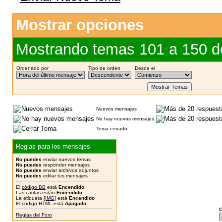
Mostrar opciones
Mostrando temas 101 a 150 d
Ordenado por
Tipo de orden
Desde el
Nuevos mensajes
No hay nuevos mensajes
Tema cerrado
Reglas para los mensajes
No puedes
enviar nuevos temas
No puedes
responder mensajes
No puedes
enviar archivos adjuntos
No puedes
editar tus mensajes
El
código BB
está
Encendido
.
Las
caritas
están
Encendido
La etiqueta
[IMG]
está
Encendido
El código HTML está
Apagado
C
Reglas del Foro