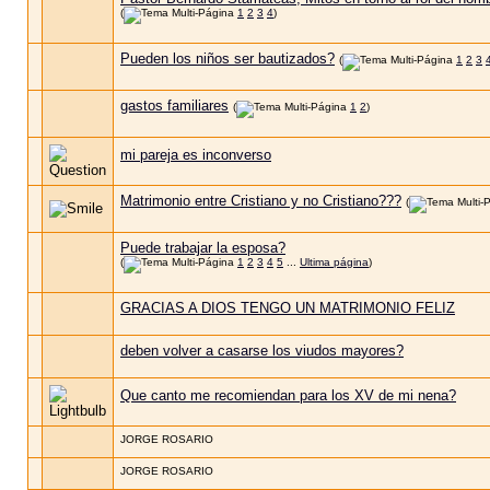
(
1
2
3
4
)
Pueden los niños ser bautizados?
(
1
2
3
gastos familiares
(
1
2
)
mi pareja es inconverso
Matrimonio entre Cristiano y no Cristiano???
(
Puede trabajar la esposa?
(
1
2
3
4
5
...
Ultima página
)
GRACIAS A DIOS TENGO UN MATRIMONIO FELIZ
deben volver a casarse los viudos mayores?
Que canto me recomiendan para los XV de mi nena?
JORGE ROSARIO
JORGE ROSARIO