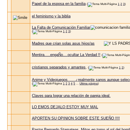
Papel de la esposa en la familia
(
1
2
3
)
el feminismo y la biblia
La Falta de Comunicación Familiar
(
1
2
3
)
Madres que crian solas asus hijos/as
Mentira.....engaÑo....ocultar La Verdad !!
(
cristianos separados y amantes,
(
1
2
)
Anime y Videojuegos.......¿realmente sanos aunque sele
(
1
2
3
4
5
...
Ultima página
)
Claves para lograr una relación de pareja ideal.
LO EMOS DEJALO ESTOY MUY MAL
APORTEN SU OPINION SOBRE ESTE SUEÑO !!!!
Pastor Bernardo Stamateas, Mitos en torno al rol del homb