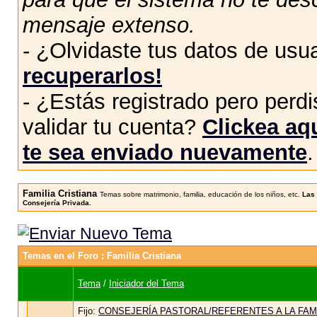
mensaje extenso.
- ¿Olvidaste tus datos de usu
recuperarlos!
- ¿Estás registrado pero perdis
validar tu cuenta?
Clickea aqu
te sea enviado nuevamente
.
Familia Cristiana
Temas sobre matrimonio, familia, educación de los niños, etc.
Las 
Consejería Privada.
Temas en el Foro
: Familia Cristiana
Tema
/
Iniciador del Tema
Fijo:
CONSEJERÍA PASTORAL/REFERENTES A LA FAMI