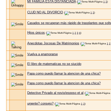
MI FAMILIA ESTA DISTANCIADA
(
1
2
)
CLUD NO AL DIVORCIO
(
1
2
)
Casados se recuperan más rápido de trasplantes que solt
Hijos únicos
(
1
2
3
4
)
Anecdotas Jocosas De Matrimonios
(
1
2
Vuelva a enamorarse
El libro de matematicas no se siucido
Papa como puedo llamar la atencion de una chica?
Papa como puedo llamar la atencion de una chica?
Detective Privado al novio/esposo et al
(
urgente? consejo?
(
1
2
)