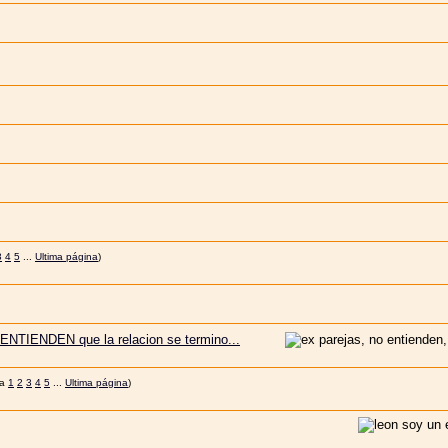
3
4
5
...
Ultima página
)
 ENTIENDEN que la relacion se termino...
1
2
3
4
5
...
Ultima página
)