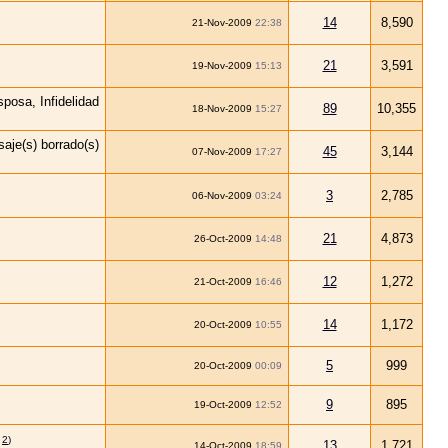
14
8,590
21-Nov-2009
22:38
21
3,591
19-Nov-2009
15:13
89
10,355
18-Nov-2009
15:27
45
3,144
07-Nov-2009
17:27
3
2,785
06-Nov-2009
03:24
21
4,873
26-Oct-2009
14:48
12
1,272
21-Oct-2009
16:46
14
1,172
20-Oct-2009
10:55
5
999
20-Oct-2009
00:09
9
895
19-Oct-2009
12:52
2
)
13
1,721
14-Oct-2009
18:59