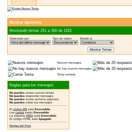
Mostrar opciones
Mostrando temas 251 a 300 de 1102
Ordenado por
Tipo de orden
Desde el
Nuevos mensajes
No hay nuevos mensajes
Tema cerrado
Reglas para los mensajes
No puedes
enviar nuevos temas
No puedes
responder mensajes
No puedes
enviar archivos adjuntos
No puedes
editar tus mensajes
El
código BB
está
Encendido
.
Las
caritas
están
Encendido
La etiqueta
[IMG]
está
Encendido
El código HTML está
Apagado
Reglas del Foro