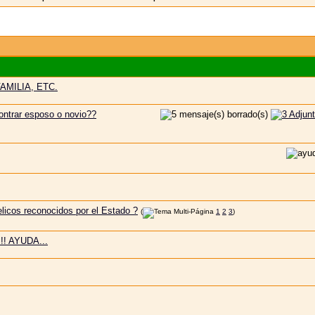
MILIA, ETC.
contrar esposo o novio??
licos reconocidos por el Estado ?
(
1
2
3
)
! AYUDA...