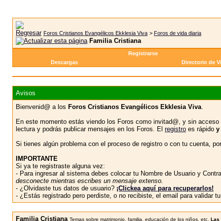
Foros Cristianos Evangélicos Ekklesia Viva
>
Foros de vida diaria
Familia Cristiana
Registrarse
Descargas
Directorio de V
Avisos
Bienvenid@ a los
Foros Cristianos Evangélicos Ekklesia Viva
.
En este momento estás viendo los Foros como invitad@, y sin acceso 
lectura y podrás publicar mensajes en los Foros. El
registro
es rápido
y
Si tienes algún problema con el proceso de registro o con tu cuenta, p
IMPORTANTE
Si ya te registraste alguna vez:
- Para ingresar al sistema debes colocar tu Nombre de Usuario y Contras
desconecte mientras escribes un mensaje extenso.
- ¿Olvidaste tus datos de usuario?
¡Clickea aquí para recuperarlos!
- ¿Estás registrado pero perdiste, o no recibiste, el email para validar 
Familia Cristiana
Temas sobre matrimonio, familia, educación de los niños, etc.
Las 