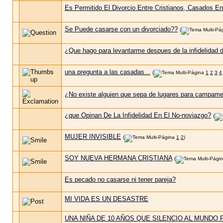
Es Permitido El Divorcio Entre Cristianos, Casados En 
Se Puede casarse con un divorciado??
(
¿Que hago para levantarme despues de la infidelidad 
una pregunta a las casadas...
(
1
2
3
4
¿No existe alguien que sepa de lugares para campame
¿que Opinan De La Infidelidad En El No-noviazgo?
(
MUJER INVISIBLE
(
1
2
)
SOY NUEVA HERMANA CRISTIANA
(
Es pecado no casarse ni tener pareja?
MI VIDA ES UN DESASTRE
UNA NIÑA DE 10 AÑOS QUE SILENCIO AL MUNDO 