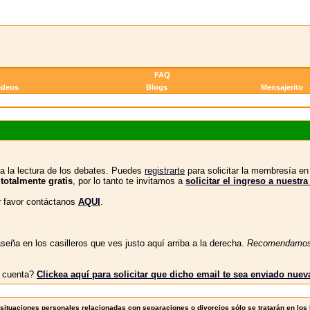
FAQ
ideos
Blogs
Mensajerito
a la lectura de los debates. Puedes
registrarte
para solicitar la membresía e
 totalmente gratis
, por lo tanto te invitamos a
solicitar el ingreso a nue
or favor contáctanos
AQUI
.
eña en los casilleros que ves justo aquí arriba a la derecha.
Recomendamo
tu cuenta?
Clickea aquí para solicitar que dicho email te sea enviado nue
situaciones personales relacionadas con separaciones o divorcios sólo se tratarán en los