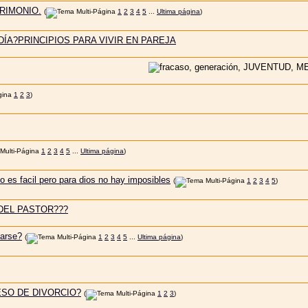
RIMONIO.
(
1
2
3
4
5
...
Ultima página
)
DÍA?PRINCIPIOS PARA VIVIR EN PAREJA
1
2
3
)
1
2
3
4
5
...
Ultima página
)
o es facil pero para dios no hay imposibles
(
1
2
3
4
5
)
 DEL PASTOR???
sarse?
(
1
2
3
4
5
...
Ultima página
)
ESO DE DIVORCIO?
(
1
2
3
)