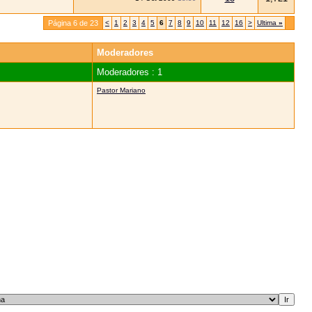
Página 6 de 23
<
1
2
3
4
5
6
7
8
9
10
11
12
16
>
Ultima
»
Moderadores
Moderadores : 1
Pastor Mariano