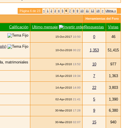
Página 6 de 23
<
1
2
3
4
5
6
7
8
9
10
11
12
16
>
Ultima
»
Herramientas del Foro
Calificación
Ultimo mensaje
Respuestas
Vistas
0
46
15-Oct-2017
10:50
1,353
51,415
10-Oct-2016
00:22
10
977
19-Apr-2010
13:52
7
1,363
16-Apr-2010
19:34
22
3,803
14-Apr-2010
14:00
5
1,390
02-Apr-2010
21:41
9
6,380
30-Mar-2010
17:28
15
940
30-Mar-2010
02:07