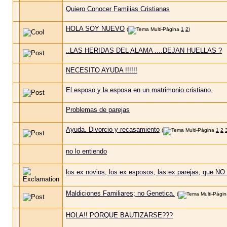
Quiero Conocer Familias Cristianas
HOLA SOY NUEVO
(
1
2
)
..LAS HERIDAS DEL ALAMA ....DEJAN HUELLAS ?
NECESITO AYUDA !!!!!!
El esposo y la esposa en un matrimonio cristiano.
Problemas de parejas
Ayuda. Divorcio y recasamiento
(
1
2
no lo entiendo
los ex novios, los ex esposos, las ex parejas, que NO
Maldiciones Familiares; no Genetica.
(
HOLA!! PORQUE BAUTIZARSE???