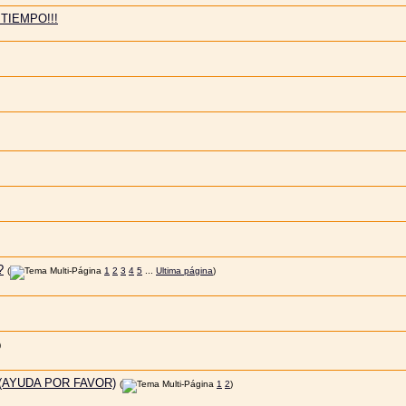
TIEMPO!!!
?
(
1
2
3
4
5
...
Ultima página
)
)
(AYUDA POR FAVOR)
(
1
2
)