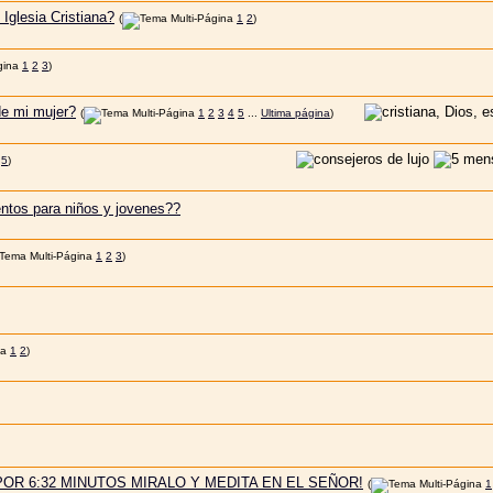
Iglesia Cristiana?
(
1
2
)
1
2
3
)
de mi mujer?
(
1
2
3
4
5
...
Ultima página
)
5
)
ntos para niños y jovenes??
1
2
3
)
1
2
)
POR 6:32 MINUTOS MIRALO Y MEDITA EN EL SEÑOR!
(
1