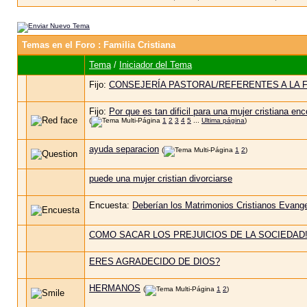
Temas en el Foro
: Familia Cristiana
Tema
/
Iniciador del Tema
Fijo:
CONSEJERÍA PASTORAL/REFERENTES A LA FA
Fijo:
Por que es tan dificil para una mujer cristiana en
(
1
2
3
4
5
...
Ultima página
)
ayuda separacion
(
1
2
)
puede una mujer cristian divorciarse
Encuesta:
Deberían los Matrimonios Cristianos Evange
COMO SACAR LOS PREJUICIOS DE LA SOCIEDAD!!
ERES AGRADECIDO DE DIOS?
HERMANOS
(
1
2
)