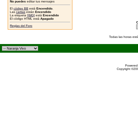
No puedes
editar tus mensajes
El
código BB
está
Encendido
.
Las
caritas
están
Encendido
La etiqueta
[IMG]
está
Encendido
El código HTML está
Apagado
C
Reglas del Foro
Todas las horas est
Powered 
Copyright ©200