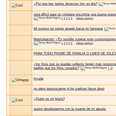
¿Por que hay tantos divorcios hoy en día?
(
sera dificil para un cristiano encontrar una buena espo
(
1
2
3
4
5
...
Ultima página
)
Mi esposo se siente atraido hacia mi hermana
(
Masturbaciòn: ¿Es posible superar este comportamien
(
1
2
3
4
5
...
Ultima página
)
PARA TODO PADRE DE FAMILIA O LIDER DE IGLES
¿los hijos que se quedan solteros tienen mas responsa
padres que los hijos casados?
(
1
2
)
Ayuda
no qiero equivocarme ni ke vuelvan hacer dano
¿Quien es mi hijo/a?
quiero desahogarme con la muerte de mi abuela