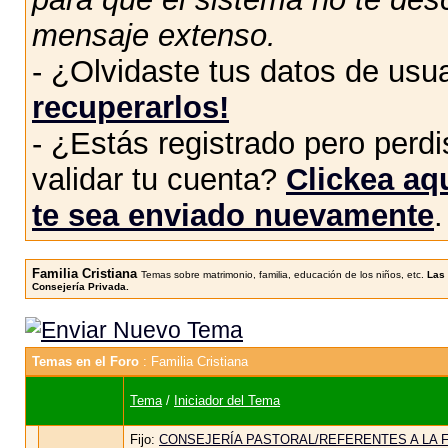
mensaje extenso.
- ¿Olvidaste tus datos de usu
recuperarlos!
- ¿Estás registrado pero perdis
validar tu cuenta?
Clickea aqu
te sea enviado nuevamente
.
Familia Cristiana
Temas sobre matrimonio, familia, educación de los niños, etc.
Las 
Consejería Privada.
Temas en el Foro
: Familia Cristiana
Tema
/
Iniciador del Tema
Fijo:
CONSEJERÍA PASTORAL/REFERENTES A LA FA