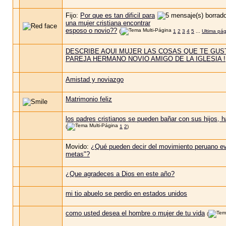
Fijo:
Por que es tan dificil para
una mujer cristiana encontrar
esposo o novio??
(
1
2
3
4
5
...
Ultima pá
DESCRIBE AQUI MUJER LAS COSAS QUE TE GUS
PAREJA HERMANO NOVIO AMIGO DE LA IGLESIA !
Amistad y noviazgo
Matrimonio feliz
los padres cristianos se pueden bañar con sus hijos, 
(
1
2
)
Movido:
¿Qué pueden decir del movimiento peruano eva
metas"?
¿Que agradeces a Dios en este año?
mi tio abuelo se perdio en estados unidos
como usted desea el hombre o mujer de tu vida
(