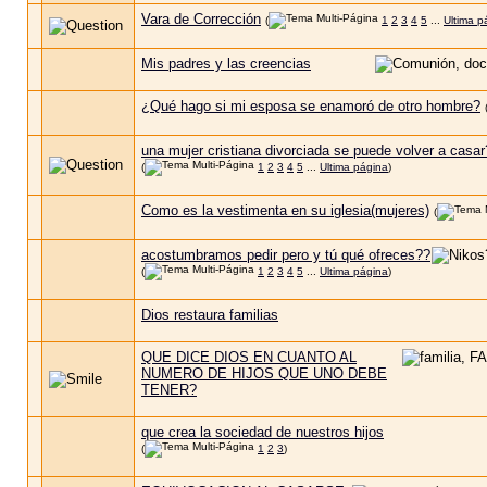
Vara de Corrección
(
1
2
3
4
5
...
Ultima p
Mis padres y las creencias
¿Qué hago si mi esposa se enamoró de otro hombre?
una mujer cristiana divorciada se puede volver a casa
(
1
2
3
4
5
...
Ultima página
)
Como es la vestimenta en su iglesia(mujeres)
(
acostumbramos pedir pero y tú qué ofreces??
(
1
2
3
4
5
...
Ultima página
)
Dios restaura familias
QUE DICE DIOS EN CUANTO AL
NUMERO DE HIJOS QUE UNO DEBE
TENER?
que crea la sociedad de nuestros hijos
(
1
2
3
)