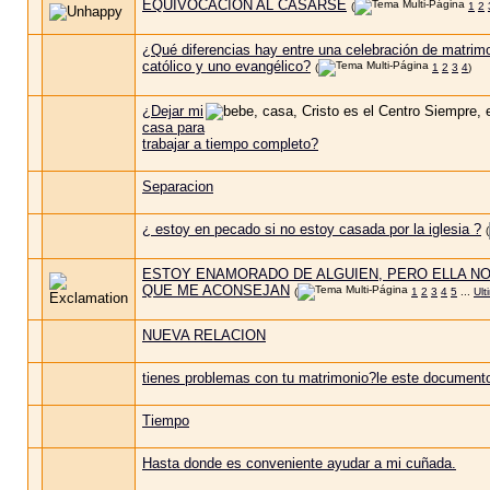
EQUIVOCACION AL CASARSE
(
1
2
¿Qué diferencias hay entre una celebración de matrim
católico y uno evangélico?
(
1
2
3
4
)
¿Dejar mi
casa para
trabajar a tiempo completo?
Separacion
¿ estoy en pecado si no estoy casada por la iglesia ?
(
ESTOY ENAMORADO DE ALGUIEN, PERO ELLA NO
QUE ME ACONSEJAN
(
1
2
3
4
5
...
Ult
NUEVA RELACION
tienes problemas con tu matrimonio?le este documento
Tiempo
Hasta donde es conveniente ayudar a mi cuñada.