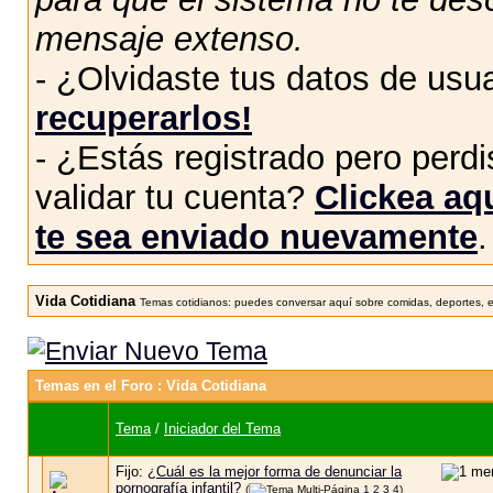
mensaje extenso.
- ¿Olvidaste tus datos de usu
recuperarlos!
- ¿Estás registrado pero perdis
validar tu cuenta?
Clickea aqu
te sea enviado nuevamente
.
Vida Cotidiana
Temas cotidianos: puedes conversar aquí sobre comidas, deportes, en
Temas en el Foro
: Vida Cotidiana
Tema
/
Iniciador del Tema
Fijo:
¿Cuál es la mejor forma de denunciar la
pornografía infantil?
(
1
2
3
4
)