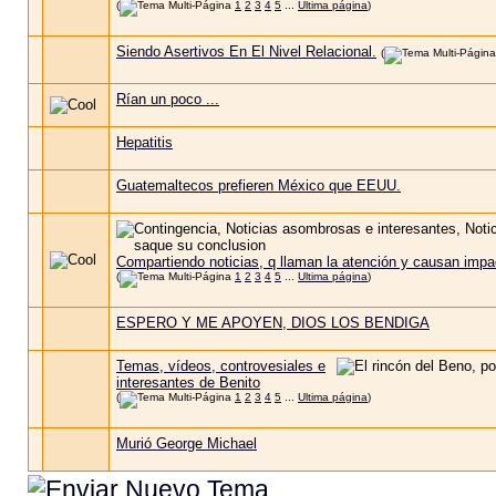
(
1
2
3
4
5
...
Ultima página
)
Siendo Asertivos En El Nivel Relacional.
(
Rían un poco ...
Hepatitis
Guatemaltecos prefieren México que EEUU.
Compartiendo noticias, q llaman la atención y causan impa
(
1
2
3
4
5
...
Ultima página
)
ESPERO Y ME APOYEN, DIOS LOS BENDIGA
Temas, vídeos, controvesiales e
interesantes de Benito
(
1
2
3
4
5
...
Ultima página
)
Murió George Michael