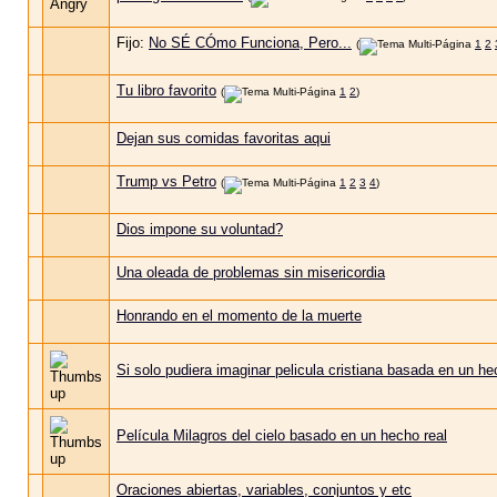
Fijo:
No SÉ CÓmo Funciona, Pero...
(
1
2
Tu libro favorito
(
1
2
)
Dejan sus comidas favoritas aqui
Trump vs Petro
(
1
2
3
4
)
Dios impone su voluntad?
Una oleada de problemas sin misericordia
Honrando en el momento de la muerte
Si solo pudiera imaginar pelicula cristiana basada en un he
Película Milagros del cielo basado en un hecho real
Oraciones abiertas, variables, conjuntos y etc