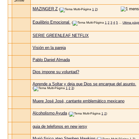
MAZINGER Z
(
1
2
)
Equilibrio Emocional.
(
1
2
3
4
5
...
Ultima pág
SERIE GREENLEAF NETFLIX
Visión en la pareja
Pablo Daniel Almada
Dios impone su voluntad?
Aprende a Soltar y deja que Dios se encargue del asunto.
(
1
2
3
)
Muere José José, cantante emblemático mexicano
Alcoholismo Ayuda
(
1
2
)
guia de telefonos en new jersy
Murió físico ateo Stephen Hawking
(
1
2
)