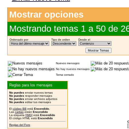
Mostrar opciones
Mostrando temas 1 a 50 de 2
Ordenado por
Tipo de orden
Desde el
Nuevos mensajes
No hay nuevos mensajes
Tema cerrado
Reglas para los mensajes
No puedes
enviar nuevos temas
No puedes
responder mensajes
No puedes
enviar archivos adjuntos
No puedes
editar tus mensajes
El
código BB
está
Encendido
.
Las
caritas
están
Encendido
La etiqueta
[IMG]
está
Encendido
El código HTML está
Encendido
C
Reglas del Foro