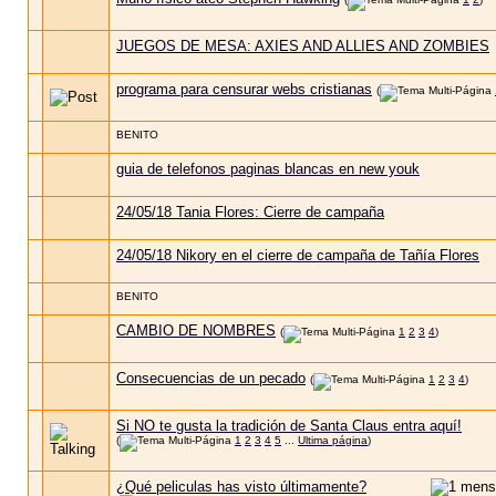
JUEGOS DE MESA: AXIES AND ALLIES AND ZOMBIES
programa para censurar webs cristianas
(
BENITO
guia de telefonos paginas blancas en new youk
24/05/18 Tania Flores: Cierre de campaña
24/05/18 Nikory en el cierre de campaña de Tañía Flores
BENITO
CAMBIO DE NOMBRES
(
1
2
3
4
)
Consecuencias de un pecado
(
1
2
3
4
)
Si NO te gusta la tradición de Santa Claus entra aquí!
(
1
2
3
4
5
...
Ultima página
)
¿Qué peliculas has visto últimamente?