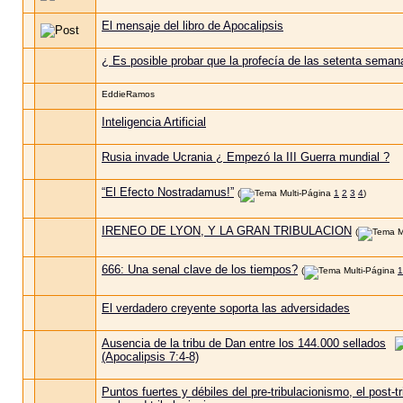
El mensaje del libro de Apocalipsis
¿ Es posible probar que la profecía de las setenta seman
EddieRamos
Inteligencia Artificial
Rusia invade Ucrania ¿ Empezó la III Guerra mundial ?
“El Efecto Nostradamus!”
(
1
2
3
4
)
IRENEO DE LYON, Y LA GRAN TRIBULACION
(
666: Una senal clave de los tiempos?
(
1
El verdadero creyente soporta las adversidades
Ausencia de la tribu de Dan entre los 144.000 sellados
(Apocalipsis 7:4-8)
Puntos fuertes y débiles del pre-tribulacionismo, el post-t