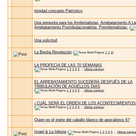
trinidad concepto Patrístico
Una pregunta para los Amilenialistas, Arrebatamiento A La
Arrebatamiento Postribulacionalista, Premilenialistas:
(
Una solicitud
La Bestia Revelación
(
1
2
3
)
LA PROFECIA DE LAS 70 SEMANAS
(
1
2
3
4
5
...
Ultima página
)
EL ARREBATAMIENTO SUCEDERÁ DESPUÉS DE LA
TRIBULACIÓN DE AQUELLOS DIAS
(
1
2
3
4
5
...
Ultima página
)
¿CUÁL SERÁ EL ORDEN DE LOS ACONTECIMIENTOS
(
1
2
3
4
5
...
Ultima página
)
Quien es el jinete del caballo blanco de apocalipsis 6?
Israel & La Iglesia
(
1
2
3
4
5
...
Ultima págin