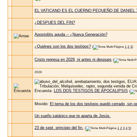
EL VATICANO ES EL CUERNO PEQUEÑO DE DANIEL 
¿DESPUES DEL FIN?
Apostolitis aguda -- ¿Nueva Generación?
¿Quiénes son los dos testigos?
(
1
2
3
)
Cristo regresa en 2029, ni antes ni despues
(
2029
Encuesta:
LOS DOS TESTIGOS DE APOCALIPSIS
(
Movido:
El tema de los dos testigos quedó cerrado, sin op
Un sueño satánico que te aparta de Jesús.
23 de sept. principio del fin.
(
1
2
3
4
5
)