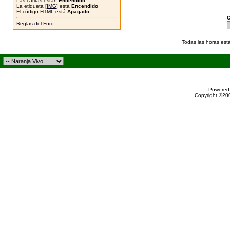
Las
caritas
están
Encendido
La etiqueta
[IMG]
está
Encendido
El código HTML está
Apagado
C
Reglas del Foro
Todas las horas est
Powered 
Copyright ©200