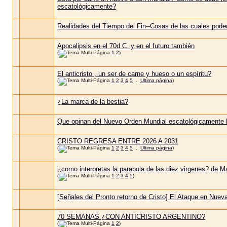
escatológicamente?
Realidades del Tiempo del Fin--Cosas de las cuales pod
Apocalipsis en el 70d.C. y en el futuro también
(
1
2
)
El anticristo , un ser de carne y hueso o un espíritu?
(
1
2
3
4
5
...
Ultima página
)
¿La marca de la bestia?
Que opinan del Nuevo Orden Mundial escatológicamente
CRISTO REGRESA ENTRE 2026 A 2031
(
1
2
3
4
5
...
Ultima página
)
¿como interpretas la parabola de las diez virgenes? de M
(
1
2
3
4
5
)
[Señales del Pronto retorno de Cristo] El Ataque en Nuev
70 SEMANAS ¿CON ANTICRISTO ARGENTINO?
(
1
2
)