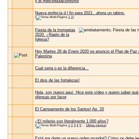
y el med-tribulacionismo
Nueva profecía d l fin para 2021...ahora un rabino.
(
1
2
)
Fiesta de la trompetas
2020. ¿Rapto de la
Iglesia?
Hoy Martes 28 de Enero 2020 se anuncio el Plan de Paz 
Palestina
Cual seria o es la diferencia...
El dios de las fortalezas!
Hola, soy nuevo aquí. Hice este vídeo y quiero saber qué
ofensas por favor
El Campamento de los Santos! Ap. 20
¿El milenio son literalmente 1.000 años?
(
1
2
3
4
5
...
Ultima página
)
Está por darte un nuevo orden mundial? Cómo se debe le