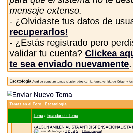
mensaje extenso.
- ¿Olvidaste tus datos de usu
recuperarlos!
- ¿Estás registrado pero perdis
validar tu cuenta?
Clickea aqu
te sea enviado nuevamente
.
Escatología
Aquí se estudian temas relacionados con la futura venida de Cristo, y los
Temas en el Foro
: Escatología
Tema
/
Iniciador del Tema
¿ALGUN AMILENIALISTA ANTIDISPENSACIONALISTA 
(
1
2
3
4
5
...
Ultima página
)