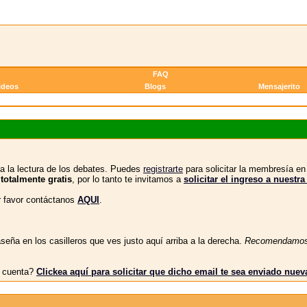
FAQ
ideos
Blogs
Mensajerito
a la lectura de los debates. Puedes
registrarte
para solicitar la membresía e
 totalmente gratis
, por lo tanto te invitamos a
solicitar el ingreso a nue
or favor contáctanos
AQUI
.
eña en los casilleros que ves justo aquí arriba a la derecha.
Recomendamo
tu cuenta?
Clickea aquí para solicitar que dicho email te sea enviado nue