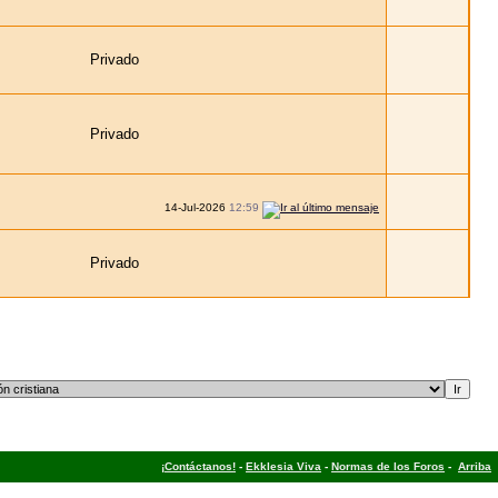
Privado
Privado
14-Jul-2026
12:59
Privado
¡Contáctanos!
-
Ekklesia Viva
-
Normas de los Foros
-
Arriba