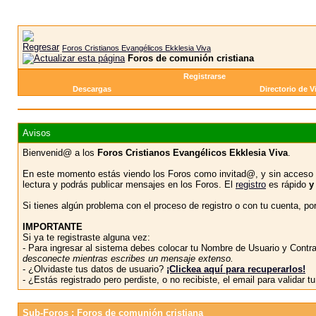
Foros Cristianos Evangélicos Ekklesia Viva
Foros de comunión cristiana
Registrarse
Descargas
Directorio de V
Avisos
Bienvenid@ a los
Foros Cristianos Evangélicos Ekklesia Viva
.
En este momento estás viendo los Foros como invitad@, y sin acceso 
lectura y podrás publicar mensajes en los Foros. El
registro
es rápido
y
Si tienes algún problema con el proceso de registro o con tu cuenta, p
IMPORTANTE
Si ya te registraste alguna vez:
- Para ingresar al sistema debes colocar tu Nombre de Usuario y Contras
desconecte mientras escribes un mensaje extenso.
- ¿Olvidaste tus datos de usuario?
¡Clickea aquí para recuperarlos!
- ¿Estás registrado pero perdiste, o no recibiste, el email para validar 
Sub-Foros
: Foros de comunión cristiana