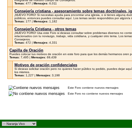
integrante de nuestro cuerpo de Consejeros.
Temas:
477 |
Mensajes:
6,011
Consejería cristiana - asesoramiento sobre temas doctrinales, 
¡NUEVO FORO! Si necesitas ayuda para encontrar una iglesia, o si tienes alguna duda d
públicos, entonces puedes consultar aquí. Los temas serán respondidos por algún/a 
Temas:
177 |
Mensajes:
1,182
Consejería Cristiana - otros temas
¡NUEVO FORO! Usa este Foro si deseas consultar sobre problemas diversos no contemp
relacionados con tu noviazgo, trabajo, vida cotidiana, y cualquier otro tema. Los tem
Consejeros.
Temas:
472 |
Mensajes:
4,331
Capilla de Oración
Puedes colocar tus motivos de oración en este foro para que los demás hermanos oren por 
Temas:
7,495 |
Mensajes:
69,439
Motivos de oración confidenciales
Si deseas solicitar oración pero no quieres hacer público tu pedido, puedes dejar aqu
los mismos.
Temas:
1,227 |
Mensajes:
3,198
Este Foro contiene nuevos mensajes
Este Foro no contiene nuevos mensajes