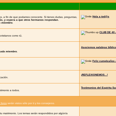
Hola a tod@s
s, a fin de que podamos conocerte. Si tienes dudas, preguntas,
más, y espera a que otros hermanos respondan.
a miembro.
CLUB DE 40 
cristianos como tú.
Asociemos palabras bíblic
 cada miembro.
Feliz cumpleaños 
¡REFLEXIONEMOS...!
cación.
Testimonios del Espiritu Sa
stimonio a todos.
 foros
serán vistos sólo por ti y los consejeros.
u matrimonio. Los temas serán respondidos por algún/a