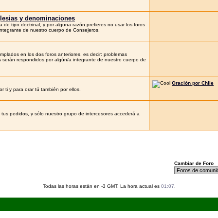
iglesias y denominaciones
e tipo doctrinal, y por alguna razón prefieres no usar los foros
integrante de nuestro cuerpo de Consejeros.
lados en los dos foros anteriores, es decir: problemas
as serán respondidos por algún/a integrante de nuestro cuerpo de
Oración por Chile
ti y para orar tú también por ellos.
í tus pedidos, y sólo nuestro grupo de intercesores accederá a
Cambiar de Foro
Todas las horas están en -3 GMT. La hora actual es
01:07
.