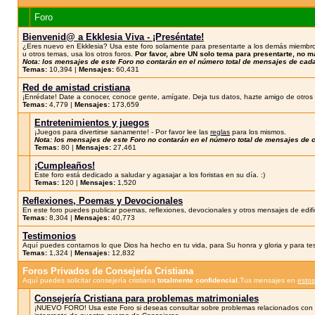
Foro
Bienvenid@ a Ekklesia Viva - ¡Preséntate!
¿Eres nuevo en Ekklesia? Usa este foro solamente para presentarte a los demás miembro
u otros temas, usa los otros foros.
Por favor, abre UN solo tema para presentarte, no 
Nota: los mensajes de este Foro no contarán en el número total de mensajes de cad
Temas:
10,394 |
Mensajes:
60,431
Red de amistad cristiana
¡Enrédate! Date a conocer, conoce gente, amígate. Deja tus datos, hazte amigo de otros 
Temas:
4,779 |
Mensajes:
173,659
Entretenimientos y juegos
¡Juegos para divertirse sanamente! - Por favor lee las
reglas
para los mismos.
Nota: los mensajes de este Foro no contarán en el número total de mensajes de
Temas:
80 |
Mensajes:
27,461
¡Cumpleaños!
Este foro está dedicado a saludar y agasajar a los foristas en su día. :)
Temas:
120 |
Mensajes:
1,520
Reflexiones, Poemas y Devocionales
En este foro puedes publicar poemas, reflexiones, devocionales y otros mensajes de edifi
Temas:
8,304 |
Mensajes:
40,773
Testimonios
Aquí puedes contarnos lo que Dios ha hecho en tu vida, para Su honra y gloria y para te
Temas:
1,324 |
Mensajes:
12,832
Foros Privados de Consejería Cristiana
Aquí puedes solicitar consejería cristiana
totalmente confidencial.
Tus mensajes en
estos
Consejería Cristiana para problemas matrimoniales
¡NUEVO FORO! Usa este Foro si deseas consultar sobre problemas relacionados con t