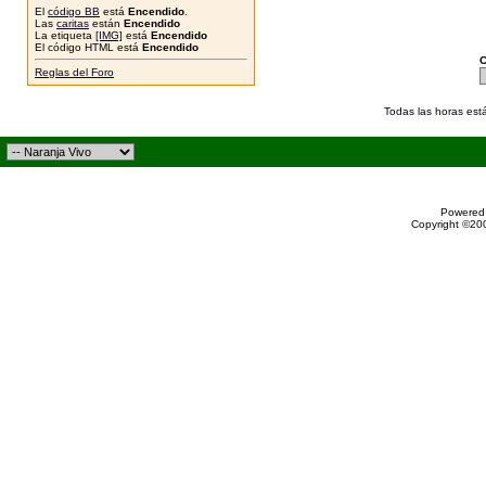
El
código BB
está
Encendido
.
Las
caritas
están
Encendido
La etiqueta
[IMG]
está
Encendido
El código HTML está
Encendido
C
Reglas del Foro
Todas las horas est
Powered 
Copyright ©200